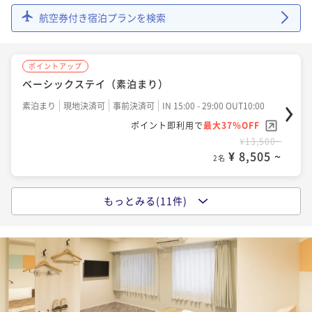
航空券付き宿泊プランを検索
ポイントアップ
【早割30】早期予約でお得に宿泊（素泊まり）【早期
ポイントアップ
割】
ベーシックステイ（素泊まり）
素泊まり
現地決済可
事前決済可
IN 15:00 - 29:00 OUT10:00
素泊まり
現地決済可
事前決済可
IN 15:00 - 29:00 OUT10:00
ポイント即利用で
最大7％OFF
ポイント即利用で
最大37％OFF
¥11,160~
¥13,500~
¥ 10,378 ~
2名
¥ 8,505 ~
2名
ポイントアップ
もっとみる(11件)
ポイントアップ
デジタルギフト1000円分付プラン☆ 今だけ11時レイ
ベーシックステイ (朝食ビュッフェ付)
トアウト無料！！(朝食ビュッフェ付)
朝食付き
現地決済可
事前決済可
IN 15:00 - 29:00 OUT10:00
朝食付き
現地決済可
事前決済可
IN 15:00 - 29:00 OUT11:00
ポイント即利用で
最大37％OFF
ポイント即利用で
最大37％OFF
¥16,740~
¥18,600~
¥ 10,546 ~
2名
¥ 11,718 ~
2名