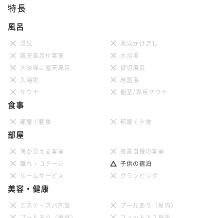
特長
風呂
温泉
源泉かけ流し
露天風呂付客室
大浴場
大浴場に露天風呂
貸切風呂
入湯税
岩盤浴
サウナ
個室/専用サウナ
食事
部屋で朝食
部屋で夕食
部屋
海が見える客室
夜景自慢の客室
離れ・コテージ
子供の宿泊
ルームサービス
グランピング
美容・健康
エステ・スパ施設
プールあり（屋内）
プールあり（屋外）
フィットネス施設