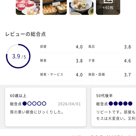
+40枚
レビューの総合点
4.0
3.8
部屋
風呂
3.9
5
/
3.8
4.6
朝食
夕食
4.0
3.7
接客・サービス
施設・設備
60歳以上
50代後半
総合点
2026/04/01
総合点
質の悪い朝食にびっくりした。
リピートです。部屋も
セスは大変良い。又利