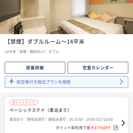
【禁煙】ダブルルーム～14平米
14平米
禁煙
無料Wi-Fi
ダブル
部屋詳細
空室カレンダー
航空券付き宿泊プランを検索
ポイントアップ
ベーシックステイ（素泊まり）
素泊まり
現地決済可
事前決済可
IN 15:00 - 29:00 OUT10:00
ポイント即利用で
最大37％OFF