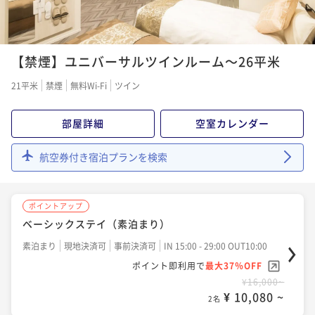
ポイントアップ
ポイントアップ
デジタルギフト1000円分付プラン☆ 今だけ11時レイ
【サプライズ応援プラン】特別な日に“思い出に残る時
【禁煙】ユニバーサルツインルーム～26平米
トアウト無料！！ (素泊まり)
間”を一緒に演出してみませんか？（素泊まり)
素泊まり
現地決済可
事前決済可
IN 15:00 - 29:00 OUT11:00
21平米
禁煙
無料Wi-Fi
ツイン
素泊まり
現地決済可
事前決済可
IN 15:00 - 28:00 OUT12:00
ポイント即利用で
最大37％OFF
ポイント即利用で
最大7％OFF
¥18,000~
部屋詳細
空室カレンダー
¥14,000~
¥ 11,340 ~
2名
¥ 13,020 ~
2名
航空券付き宿泊プランを検索
ポイントアップ
ポイントアップ
【早割30】早期予約でお得に宿泊（素泊まり）【早期
ポイントアップ
【推し活応援プラン】推しカラーで彩るお部屋×選べ
割】
ベーシックステイ（素泊まり）
る特典付き (推しとの素敵な時間をお手伝いします）
素泊まり
現地決済可
事前決済可
IN 15:00 - 29:00 OUT10:00
（素泊まり)
素泊まり
現地決済可
事前決済可
IN 15:00 - 29:00 OUT10:00
素泊まり
現地決済可
事前決済可
IN 15:00 - 28:00 OUT12:00
ポイント即利用で
最大7％OFF
ポイント即利用で
最大37％OFF
ポイント即利用で
最大7％OFF
¥13,860~
¥16,000~
¥14,000~
¥ 12,889 ~
2名
¥ 10,080 ~
¥ 13,020 ~
2名
2名