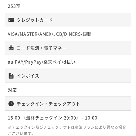
割】
253室
間”を一緒に演出してみませんか？（素泊まり)
素泊まり
現地決済可
事前決済可
IN 15:00 - 29:00 OUT10:00
素泊まり
現地決済可
事前決済可
IN 15:00 - 28:00 OUT12:00
クレジットカード
ポイント即利用で
最大7％OFF
ポイント即利用で
最大7％OFF
¥20,400~
¥23,000~
¥ 18,972 ~
VISA/MASTER/AMEX/JCB/DINERS/銀聯
2名
¥ 21,390 ~
2名
コード決済・電子マネー
ポイントアップ
ポイントアップ
【早割30】早期予約でお得に宿泊（朝食ビュッフェ
au PAY/PayPay/楽天ペイ/d払い
【推し活応援プラン】推しカラーで彩るお部屋×選べ
付）【早期割】
る特典付き (推しとの素敵な時間をお手伝いします）
インボイス
朝食付き
現地決済可
事前決済可
IN 15:00 - 29:00 OUT10:00
（素泊まり)
素泊まり
現地決済可
事前決済可
IN 15:00 - 28:00 OUT12:00
ポイント即利用で
最大7％OFF
対応
ポイント即利用で
最大7％OFF
¥24,000~
¥23,000~
¥ 22,320 ~
2名
チェックイン・チェックアウト
¥ 21,390 ~
2名
15:00
（最終チェックイン 29:00）
- 10:00
ポイントアップ
ポイントアップ
※チェックイン及びチェックアウトは宿泊プランにより異なる場合
【推し活応援プラン】推しカラーで彩るお部屋×選べ
【連泊割】2連泊以上がお得だ値（素泊まり）
がございます。
る特典付き (推しとの素敵な時間をお手伝いします）