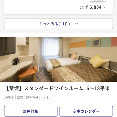
¥10,800~
¥ 6,804 ~
2名
もっとみる(11件)
ポイントアップ
ベーシックステイ (朝食ビュッフェ付)
朝食付き
現地決済可
事前決済可
IN 15:00 - 29:00 OUT10:00
ポイント即利用で
最大37％OFF
¥14,040~
¥ 8,845 ~
2名
ポイントアップ
デジタルギフト1000円分付プラン☆ 今だけ11時レイ
【禁煙】スタンダードツインルーム16～18平米
トアウト無料！！ (素泊まり)
素泊まり
現地決済可
事前決済可
IN 15:00 - 29:00 OUT11:00
16平米
禁煙
無料Wi-Fi
ツイン
ポイント即利用で
最大37％OFF
¥16,000~
部屋詳細
空室カレンダー
¥ 10,080 ~
2名