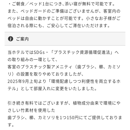
・ご朝食／ベッド1台につき､添い寝が無料で可能です。

ポイント即利用で
最大7％OFF
ポイント即利用で
最大7％OFF
また、ベッドガードのご準備はございませんが、客室内の
¥42,600~
¥36,000~
¥ 39,618 ~
ベッドは自由に動かすことが可能です。小さなお子様がご
2名
¥ 33,480 ~
2名
宿泊される際にも、ご安心してご滞在いただけます。
ポイントアップ
ご案内
ポイントアップ
【早割60】早期予約でお得に宿泊（朝食ビュッフェ
【連泊割】2連泊以上がお得☆ (朝食ビュッフェ付)
付） 【早期割】
当ホテルではSDGs・「プラスチック資源循環促進法」へ
朝食付き
現地決済可
事前決済可
IN 15:00 - 29:00 OUT10:00
の取り組みの一環として、

朝食付き
現地決済可
事前決済可
IN 15:00 - 29:00 OUT10:00
ポイント即利用で
最大7％OFF
客室のプラスチック製アメニティ（歯ブラシ、櫛、カミソ
ポイント即利用で
最大7％OFF
¥43,200~
リ）の設置を取りやめておりましたが、

¥46,200~
¥ 40,176 ~
2名
¥ 42,966 ~
2025年9月上旬より「環境配慮しつつ利便性を両立するホ
2名
テル」として部屋入れに変更をいたしました。

ポイントアップ
引き続き有料ではございますが、植物成分由来で環境にや
【早割60】早期予約でお得に宿泊（素泊まり）【早期
さしい竹素材を使用した

割】
歯ブラシ、櫛、カミソリを1つ150円にてご提供しておりま
素泊まり
現地決済可
事前決済可
IN 15:00 - 29:00 OUT10:00
す。
ポイント即利用で
最大7％OFF