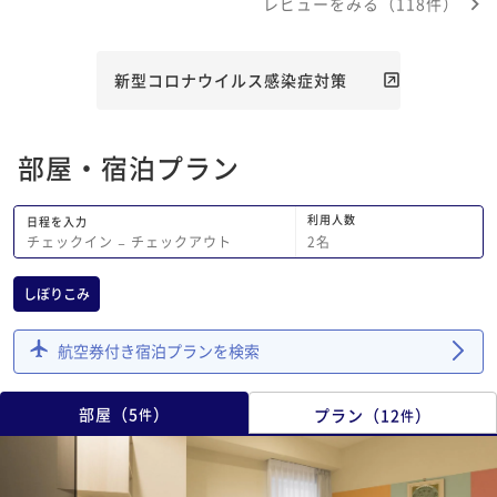
レビューをみる（118件）
新型コロナウイルス感染症対策
部屋・宿泊プラン
利用人数
日程を入力
2
名
チェックイン
−
チェックアウト
しぼりこみ
航空券付き宿泊プランを検索
部屋
（
5
）
プラン
（
12
）
件
件