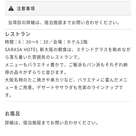
¥44,600~
注意事項
¥ 41,478 ~
2名
当項目の詳細は、宿泊施設までお問い合わせください。
ポイントアップ
レストラン
【早割60】早期予約でお得に宿泊（朝食ビュッフェ
時間：6：30～9：30／会場：ホテル2階　

付） 【早期割】
SARASA HOTEL 新大阪の朝食は、ステンドグラスを眺めなが
朝食付き
現地決済可
事前決済可
IN 15:00 - 29:00 OUT10:00
ら落ち着いた雰囲気のレストランで。

メニューもバラエティ豊かで、ご飯派もパン派もそれぞれ納
ポイント即利用で
最大7％OFF
¥48,200~
得の品々がずらりと並びます。

¥ 44,826 ~
2名
大阪名物のたこ焼きや串カツなど、バラエティに富んだメニ
ューをご用意。デザートやサラダも充実のラインナップで
す。
お風呂
詳細は、宿泊施設までお問い合わせください。