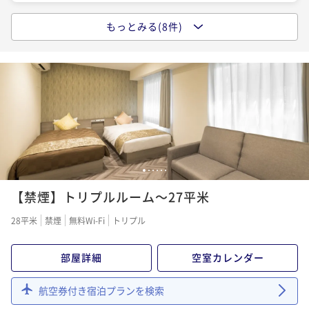
ポイントアップ
もっとみる(8件)
ポイントアップ
ポイントアップ
デジタルギフト1000円分付プラン☆ 今だけ11時レイ
【早割30】早期予約でお得に宿泊（素泊まり）【早期
【早割30】早期予約でお得に宿泊（朝食ビュッフェ
トアウト無料！！(朝食ビュッフェ付)
割】
付）【早期割】
朝食付き
現地決済可
事前決済可
IN 15:00 - 29:00 OUT11:00
素泊まり
現地決済可
事前決済可
IN 15:00 - 29:00 OUT10:00
朝食付き
現地決済可
事前決済可
IN 15:00 - 29:00 OUT10:00
ポイント即利用で
最大37％OFF
ポイント即利用で
最大7％OFF
ポイント即利用で
最大7％OFF
¥21,600~
¥16,400~
¥14,400~
¥ 13,608 ~
2名
¥ 15,252 ~
¥ 13,392 ~
2名
2名
1
2
3
4
5
6
ポイントアップ
ポイントアップ
ポイントアップ
【早割30】早期予約でお得に宿泊（朝食ビュッフェ
【禁煙】トリプルルーム～27平米
【早割30】早期予約でお得に宿泊（朝食ビュッフェ
【連泊割】2連泊以上がお得だ値（素泊まり）
付）【早期割】
付）【早期割】
28平米
素泊まり
禁煙
現地決済可
無料Wi-Fi
事前決済可
トリプル
IN 15:00 - 29:00 OUT10:00
朝食付き
現地決済可
事前決済可
IN 15:00 - 29:00 OUT10:00
朝食付き
現地決済可
事前決済可
IN 15:00 - 29:00 OUT10:00
ポイント即利用で
最大7％OFF
ポイント即利用で
最大7％OFF
ポイント即利用で
最大7％OFF
¥19,800~
部屋詳細
空室カレンダー
¥17,100~
¥ 18,414 ~
¥20,000~
2名
¥ 15,903 ~
2名
¥ 18,600 ~
2名
航空券付き宿泊プランを検索