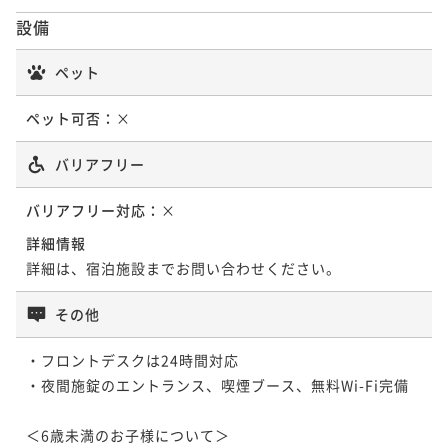
素泊まり
現地決済可
事前決済可
IN 15:00 - 29:00 OUT10:00
（素泊まり)
設備
素泊まり
現地決済可
事前決済可
IN 15:00 - 28:00 OUT12:00
ポイント即利用で
最大7％OFF
ポイント即利用で
最大7％OFF
¥32,000~
ペット
¥25,000~
¥ 29,760 ~
2名
¥ 23,250 ~
2名
ペット可否：
×
ポイントアップ
バリアフリー
ポイントアップ
【連泊割】2連泊以上がお得☆ (朝食ビュッフェ付)
【サプライズ応援プラン】特別な日に“思い出に残る時
バリアフリー対応：
×
朝食付き
現地決済可
事前決済可
IN 15:00 - 29:00 OUT10:00
間”を一緒に演出してみませんか？（素泊まり)
ポイント即利用で
最大7％OFF
詳細情報
素泊まり
現地決済可
事前決済可
IN 15:00 - 28:00 OUT12:00
¥39,200~
詳細は、宿泊施設までお問い合わせください。
ポイント即利用で
最大7％OFF
¥ 36,456 ~
2名
¥25,000~
その他
¥ 23,250 ~
2名
ポイントアップ
・フロントデスクは24時間対応

【早割60】早期予約でお得に宿泊（素泊まり）【早期
・夜間施錠のエントランス、喫煙ブース、無料Wi-Fi完備

ポイントアップ
割】
【連泊割】2連泊以上がお得だ値（素泊まり）
素泊まり
現地決済可
事前決済可
IN 15:00 - 29:00 OUT10:00
＜6歳未満のお子様について＞

素泊まり
現地決済可
事前決済可
IN 15:00 - 29:00 OUT10:00