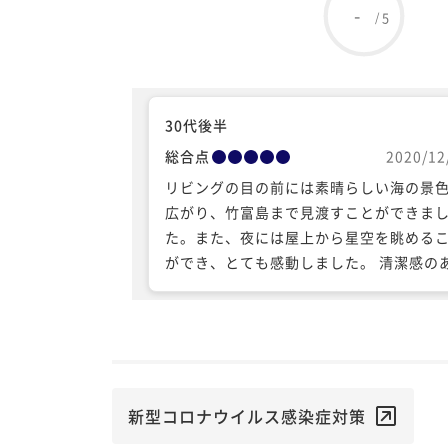
-
5
/
30代後半
総合点
2020/12
リビングの目の前には素晴らしい海の景
広がり、竹富島まで見渡すことができま
た。また、夜には屋上から星空を眺める
ができ、とても感動しました。 清潔感の
広いお部屋で、何不自由なく自宅のよう
ラックスして過ごすことができ、また必
垣島に行く際にはこちらへ宿泊したいと
ています！ 素敵な優しいオーナーのご夫
は大変お世話になりました。時期柄、不
大きかったのですが、多大なご配慮のお
新型コロナウイルス感染症対策
で安心してゆったりと過ごすことができ