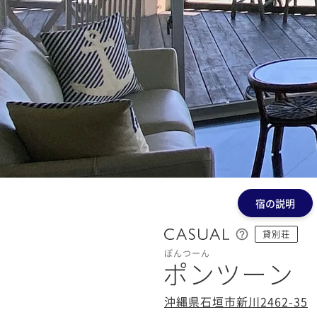
宿の説明
貸別荘
ぽんつーん
ポンツーン
沖縄県石垣市新川2462-35