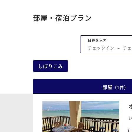
ら感謝しております。またよろしくお願
たします！
部屋・宿泊プラン
日程を入力
チェックイン
−
チェ
しぼりこみ
部屋
（
1
件
）
1