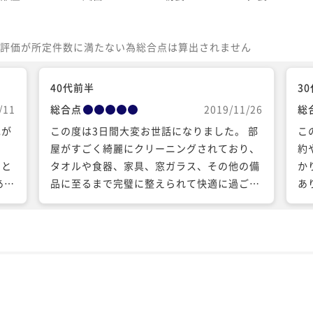
評価が所定件数に満たない為総合点は算出されません
40代前半
3
/11
総合点
2019/11/26
総
色が
この度は3日間大変お世話になりました。 部
こ
し
屋がすごく綺麗にクリーニングされており、
約
こと
タオルや食器、家具、窓ガラス、その他の備
か
ある
品に至るまで完璧に整えられて快適に過ごす
あり
にリ
事が出来ました。 その中でも1番嬉しかった
き
ず石
のはテラス使ったバーベキューグリルを私達
き
思っ
の外出中に洗ってくれていた事でした。 オー
が
婦に
ナーさんの優しさと適度な距離感で心地よか
し
安も
ったです！ また石垣島に来たら必ず泊まらせ
す
かげ
て頂きたいです^_^
景
心か
ー