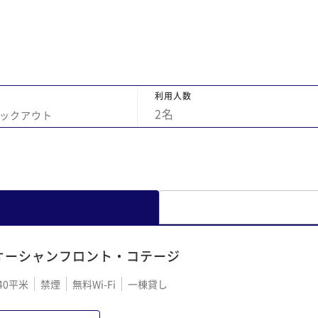
いい
と
品
に
持
行
利用人数
た。 また彼女と一緒にお世
2
名
ックアウト
い
オーシャンフロント・コテージ
40平米
禁煙
無料Wi-Fi
一棟貸し