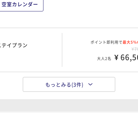
空室カレンダー
ポイント即利用で
最大5％
ステイプラン
¥7
¥ 66,5
大人2名
もっとみる(3件)
ポイント即利用で
最大5％
¥13
¥ 125,4
大人2名
ポイント即利用で
最大5％
¥15