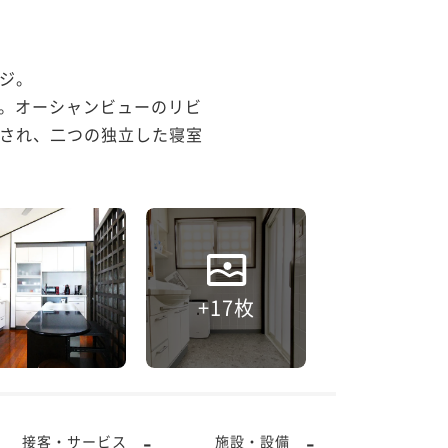
ジ。　

す。オーシャンビューのリビ
され、二つの独立した寝室
+17枚
-
-
接客・サービス
施設・設備