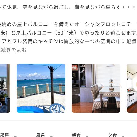
て休息、空を見ながら過ごし、海を見ながら暮らす・・・

眺めの屋上バルコニーを備えたオーシャンフロントコテー
平米）と屋上バルコニー（60平米）でゆったりと過ごせま
リアとフル装備のキッチンは開放的な一つの空間の中に配置
.
続きをよむ
-
-
-
-
部屋
風呂
朝食
夕食