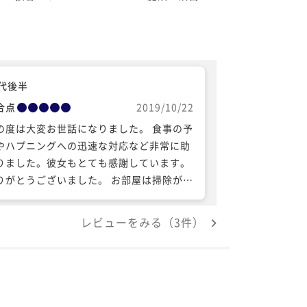
0代後半
合点
2019/10/22
の度は大変お世話になりました。 食事の予
やハプニングへの迅速な対応など非常に助
りました。彼女もとても感謝しています。
がとうございました。 お部屋は掃除が行
届いており、とても快適に過ごすことがで
ました。数多くの宿泊施設に滞在しました
レビューをみる（3件）
ポンツーンさんの清潔感は飛び抜けていま
た。オーナーさんの性格なのかなと思いま
。 またバルコニーや三階の屋上からみえる
色、星空は格別なものでした。 バーベキュ
も設備が揃っており、不自由なく楽しむこ