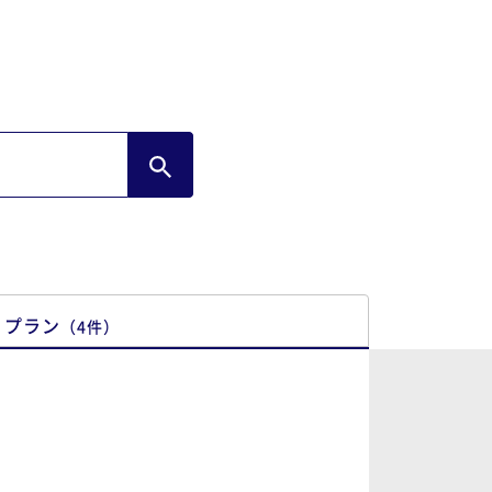
ができました。 ビーチへ行く際は遊べる用
も貸していただけたので助かりました。 特
オーナーさんの距離感がとても心地よく気
ちよく滞在できました。おかげで今回の旅
は今までで一番のよい思い出となりまし
話になりたいと思
ます。 その際はよろしくお願いしますね。
プラン
（
4
件
）