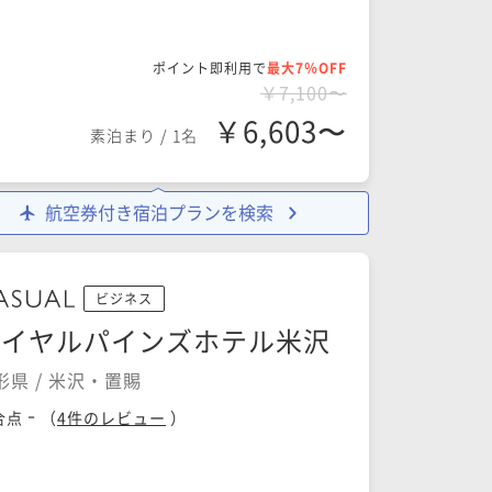
ポイント即利用で
最大7％OFF
￥7,100〜
￥6,603〜
素泊まり
/
1名
航空券付き宿泊プランを検索
ビジネス
ロイヤルパインズホテル米沢
形県 / 米沢・置賜
-
合点
（
4
件のレビュー
）