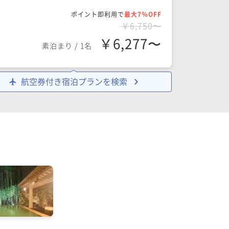
ポイント即利用で
最大7％OFF
￥6,750〜
￥6,277〜
素泊まり
/
1名
航空券付き宿泊プランを検索