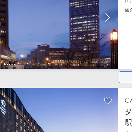
山
総
1
2
3
4
5