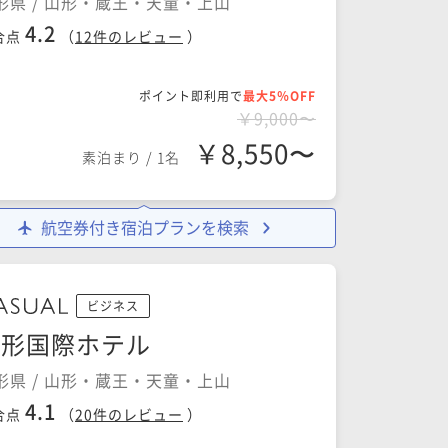
形県 / 山形・蔵王・天童・上山
4.2
合点
（
12
件のレビュー
）
ポイント即利用で
最大5％OFF
￥9,000〜
￥8,550〜
素泊まり
/
1名
航空券付き宿泊プランを検索
ビジネス
山形国際ホテル
形県 / 山形・蔵王・天童・上山
4.1
合点
（
20
件のレビュー
）