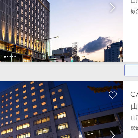
山
総
1
2
3
4
5
山
総