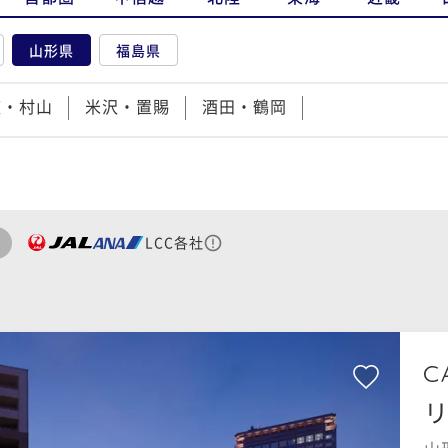
山形県
福島県
庄・村山
米沢・置賜
酒田・鶴岡
LCC各社