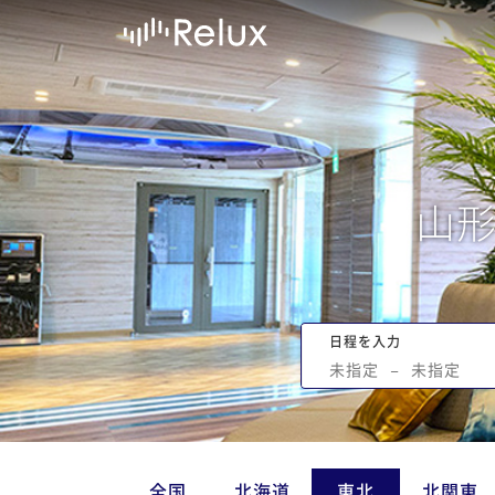
山
日程を入力
未指定
−
未指定
全国
北海道
東北
北関東