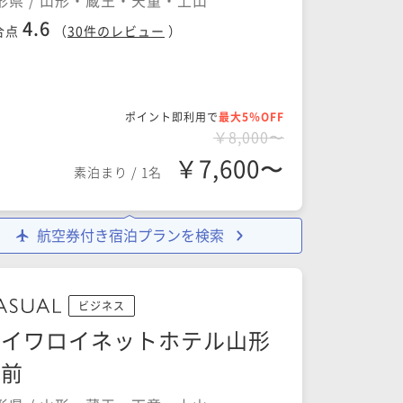
形県 / 山形・蔵王・天童・上山
4.6
合点
（
30
件のレビュー
）
ポイント即利用で
最大5％OFF
￥8,000〜
￥7,600〜
素泊まり
/
1名
航空券付き宿泊プランを検索
ビジネス
ダイワロイネットホテル山形
駅前