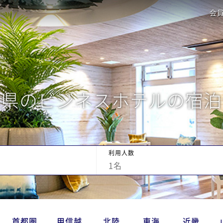
会
形県のビジネスホテルの宿泊
利用人数
1
名
首都圏
甲信越
北陸
東海
近畿