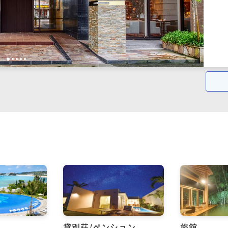
1
2
3
4
5
貸別荘/ペンション
旅館