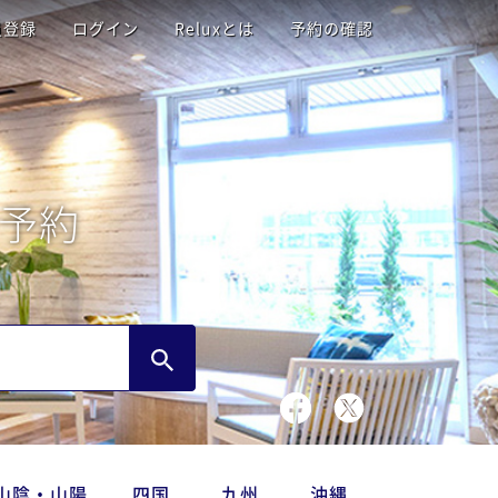
員登録
ログイン
Reluxとは
予約の確認
予約
山陰・山陽
四国
九州
沖縄