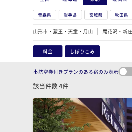
青森県
岩手県
宮城県
秋田県
山形市・蔵王・天童・月山
尾花沢・新
料金
しぼりこみ
航空券付きプランのある宿のみ表示
該当件数
4
件