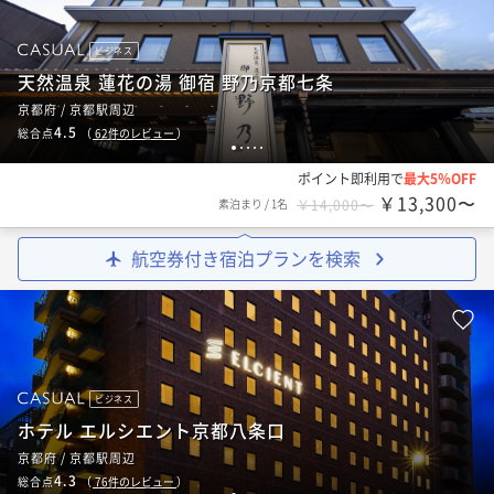
ビジネス
天然温泉 蓮花の湯 御宿 野乃京都七条
京都府 / 京都駅周辺
4.5
総合点
（
62
件のレビュー
）
1
2
3
4
5
ポイント即利用で
最大5％OFF
￥13,300〜
素泊まり
/
1名
￥14,000〜
航空券付き宿泊プランを検索
ビジネス
ホテル エルシエント京都八条口
京都府 / 京都駅周辺
4.3
総合点
（
76
件のレビュー
）