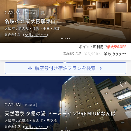
ビジネス
名鉄イン 新大阪駅東口
大阪府 / 新大阪・江坂・十三・塚本
4.1
総合点
（
55
件のレビュー
）
1
2
3
4
5
ポイント即利用で
最大5％OFF
￥6,555〜
素泊まり
/
1名
￥6,900〜
航空券付き宿泊プランを検索
ビジネス
天然温泉 夕霧の湯 ドーミーインPREMIUMなんば
大阪府 / 心斎橋・なんば・四ツ橋
4.2
総合点
（
36
件のレビュー
）
1
2
3
4
5