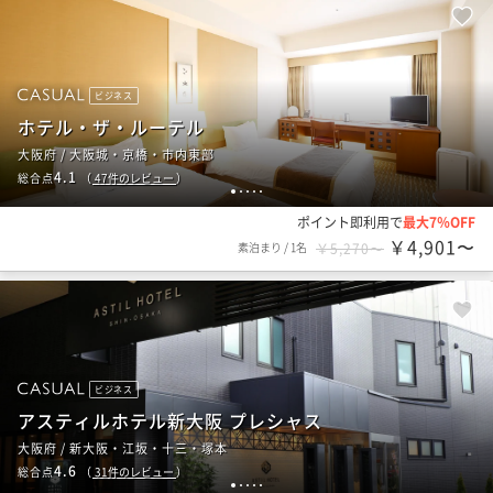
ビジネス
ホテル・ザ・ルーテル
大阪府 / 大阪城・京橋・市内東部
4.1
総合点
（
47
件のレビュー
）
1
2
3
4
5
ポイント即利用で
最大7％OFF
￥4,901〜
素泊まり
/
1名
￥5,270〜
ビジネス
アスティルホテル新大阪 プレシャス
大阪府 / 新大阪・江坂・十三・塚本
4.6
総合点
（
31
件のレビュー
）
1
2
3
4
5