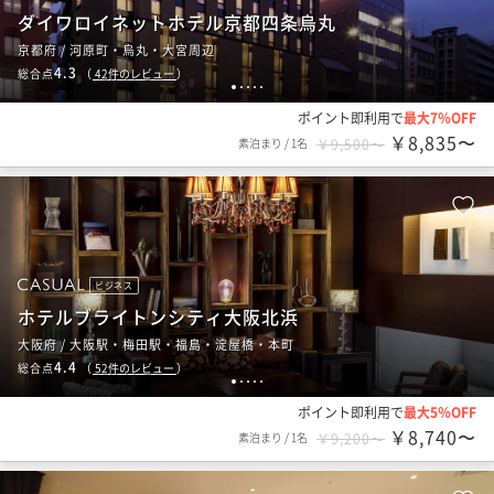
ダイワロイネットホテル京都四条烏丸
京都府 / 河原町・烏丸・大宮周辺
4.3
総合点
（
42
件のレビュー
）
1
2
3
4
5
ポイント即利用で
最大7％OFF
￥8,835〜
素泊まり
/
1名
￥9,500〜
ビジネス
ホテルブライトンシティ大阪北浜
大阪府 / 大阪駅・梅田駅・福島・淀屋橋・本町
4.4
総合点
（
52
件のレビュー
）
1
2
3
4
5
ポイント即利用で
最大5％OFF
￥8,740〜
素泊まり
/
1名
￥9,200〜