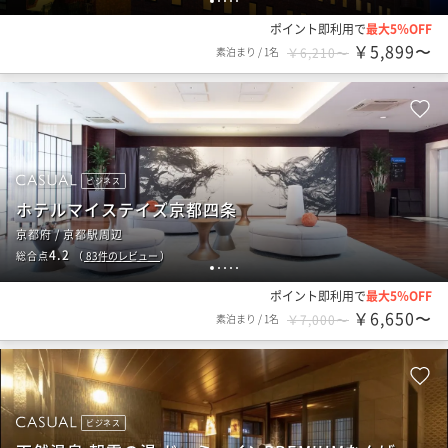
1
2
3
4
5
ポイント即利用で
最大5％OFF
￥5,899〜
素泊まり
/
1名
￥6,210〜
ビジネス
ホテルマイステイズ京都四条
京都府 / 京都駅周辺
4.2
総合点
（
83
件のレビュー
）
1
2
3
4
5
ポイント即利用で
最大5％OFF
￥6,650〜
素泊まり
/
1名
￥7,000〜
ビジネス