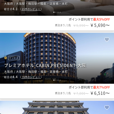
大阪府 / 大阪駅・梅田駅・福島・淀屋橋・本町
4.1
総合点
（
65
件のレビュー
）
1
2
3
4
5
ポイント即利用で
最大5％OFF
￥5,690〜
素泊まり
/
1名
￥5,990〜
ビジネス
プレミアホテル-CABIN PRESIDENT-大阪
大阪府 / 大阪駅・梅田駅・福島・淀屋橋・本町
4.4
総合点
（
78
件のレビュー
）
1
2
3
4
5
ポイント即利用で
最大7％OFF
￥6,510〜
素泊まり
/
1名
￥7,000〜