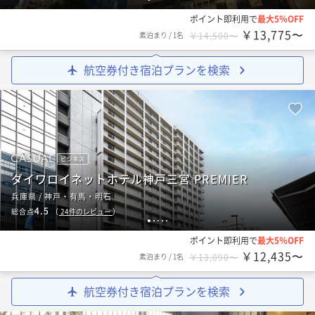
ポイント即利用で
最大5％OFF
￥13,775〜
素泊まり
/
1名
￥14,500〜
航空券付き宿泊プランを検索
ビジネス
ダイワロイネットホテル神戸三宮 PREMIER
兵庫県 / 神戸・有馬・明石
4.5
総合点
（
24
件のレビュー
）
1
2
3
4
5
ポイント即利用で
最大5％OFF
￥12,435〜
素泊まり
/
1名
￥13,090〜
航空券付き宿泊プランを検索