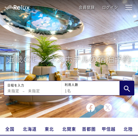
会員登録
ログイン
近畿のビジネスホテルの宿泊予約
利用人数
日程を入力
1
名
未指定
−
未指定
全国
北海道
東北
北関東
首都圏
甲信越
北陸