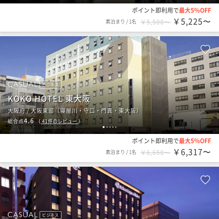
ポイント即利用で
最大5％OFF
￥5,225〜
素泊まり
/
1名
￥5,500〜
ビジネス
KOKO HOTEL 東大阪
大阪府 / 大阪東部（寝屋川・守口・門真・東大阪）
4.6
総合点
（
41
件のレビュー
）
1
2
3
4
5
ポイント即利用で
最大5％OFF
￥6,317〜
素泊まり
/
1名
￥6,650〜
ビジネス