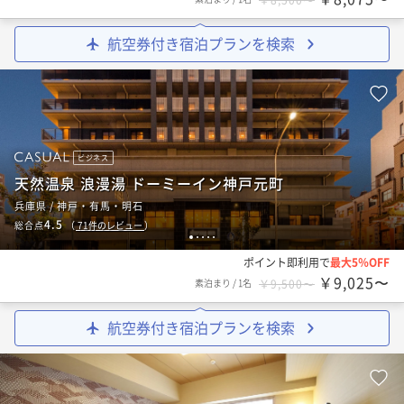
航空券付き宿泊プランを検索
ビジネス
天然温泉 浪漫湯 ドーミーイン神戸元町
兵庫県 / 神戸・有馬・明石
4.5
総合点
（
71
件のレビュー
）
1
2
3
4
5
ポイント即利用で
最大5％OFF
￥9,025〜
素泊まり
/
1名
￥9,500〜
航空券付き宿泊プランを検索