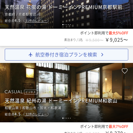
天然温泉 花蛍の湯 ドーミーインPREMIUM京都駅前
京都府 / 京都駅周辺
4.5
総合点
（
31
件のレビュー
）
1
2
3
4
5
ポイント即利用で
最大5％OFF
￥9,025〜
素泊まり
/
1名
￥9,500〜
航空券付き宿泊プランを検索
ビジネス
天然温泉 紀州の湯 ドーミーインPREMIUM和歌山
和歌山県 / 和歌山市・加太・和歌浦
4.5
総合点
（
32
件のレビュー
）
1
2
3
4
5
ポイント即利用で
最大7％OFF