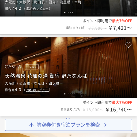
大阪府 / 大阪駅・梅田駅・福島・淀屋橋・本町
4.2
総合点
（
53
件のレビュー
）
1
2
3
4
5
ポイント即利用で
最大7％OFF
￥7,421〜
素泊まり
/
1名
￥7,980〜
ビジネス
天然温泉 花風の湯 御宿 野乃なんば
大阪府 / 心斎橋・なんば・四ツ橋
4.3
総合点
（
28
件のレビュー
）
1
2
3
4
5
ポイント即利用で
最大7％OFF
￥16,740〜
素泊まり
/
1名
￥18,000〜
航空券付き宿泊プランを検索