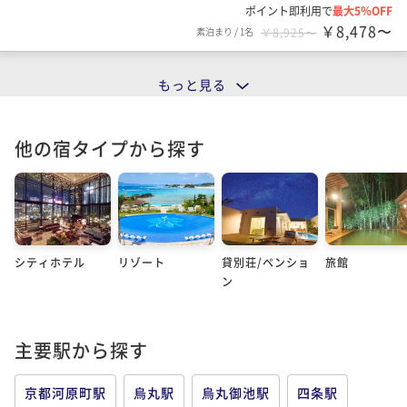
ポイント即利用で
最大5％OFF
￥8,478〜
素泊まり
/
1名
￥8,925〜
もっと見る
他の宿タイプから探す
シティホテル
リゾート
貸別荘/ペンショ
旅館
ン
主要駅から探す
京都河原町駅
烏丸駅
烏丸御池駅
四条駅