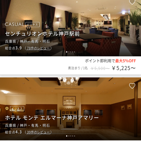
ビジネス
センチュリオンホテル神戸駅前
兵庫県 / 神戸・有馬・明石
3.9
総合点
（
78
件のレビュー
）
1
2
3
4
5
ポイント即利用で
最大5％OFF
￥5,225〜
素泊まり
/
1名
￥5,500〜
ビジネス
ホテル モンテ エルマーナ神戸アマリー
兵庫県 / 神戸・有馬・明石
4.3
総合点
（
39
件のレビュー
）
1
2
3
4
5