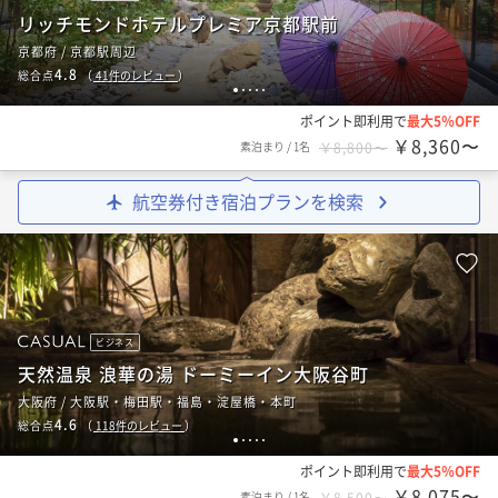
リッチモンドホテルプレミア京都駅前
京都府 / 京都駅周辺
4.8
総合点
（
41
件のレビュー
）
1
2
3
4
5
ポイント即利用で
最大5％OFF
￥8,360〜
素泊まり
/
1名
￥8,800〜
航空券付き宿泊プランを検索
ビジネス
天然温泉 浪華の湯 ドーミーイン大阪谷町
大阪府 / 大阪駅・梅田駅・福島・淀屋橋・本町
4.6
総合点
（
118
件のレビュー
）
1
2
3
4
5
ポイント即利用で
最大5％OFF
￥8,075〜
素泊まり
/
1名
￥8,500〜