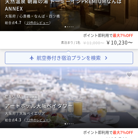
天然温泉 朝霧の湯 ドーミーインPREMIUMなんば
ANNEX
大阪府 / 心斎橋・なんば・四ツ橋
4.7
総合点
（
15
件のレビュー
）
1
2
3
4
5
ポイント即利用で
最大7％OFF
￥10,230〜
素泊まり
/
1名
￥11,000〜
航空券付き宿泊プランを検索
ビジネス
アートホテル大阪ベイタワー
大阪府 / 大阪ベイエリア
4.3
総合点
（
72
件のレビュー
）
1
2
3
4
5
ポイント即利用で
最大7％OFF