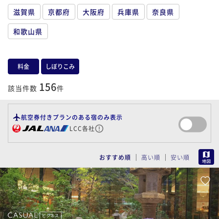
滋賀県
京都府
大阪府
兵庫県
奈良県
和歌山県
料金
しぼりこみ
156
該当件数
件
航空券付きプランのある宿のみ表示
LCC各社
MAP
おすすめ順
高い順
安い順
ビジネス