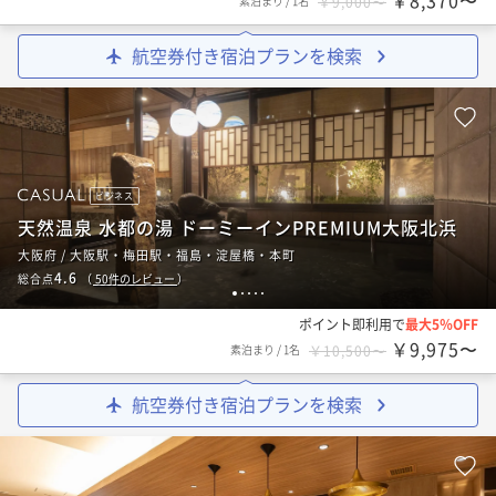
￥8,370〜
素泊まり
/
1名
￥9,000〜
航空券付き宿泊プランを検索
ビジネス
天然温泉 水都の湯 ドーミーインPREMIUM大阪北浜
大阪府 / 大阪駅・梅田駅・福島・淀屋橋・本町
4.6
総合点
（
50
件のレビュー
）
1
2
3
4
5
ポイント即利用で
最大5％OFF
￥9,975〜
素泊まり
/
1名
￥10,500〜
航空券付き宿泊プランを検索