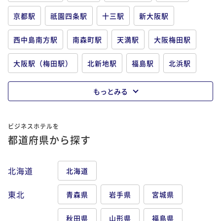
京都駅
祇園四条駅
十三駅
新大阪駅
西中島南方駅
南森町駅
天満駅
大阪梅田駅
大阪駅（梅田駅）
北新地駅
福島駅
北浜駅
淀屋橋駅
肥後橋駅
堺筋本町駅
本町駅
もっとみる
阿波座駅
ユニバーサルシティ駅
弁天町駅
ビジネスホテルを
桜ノ宮駅
京橋駅
森ノ宮駅
谷町四丁目駅
都道府県から探す
天満橋駅
心斎橋駅
難波駅
大阪難波駅
北海道
北海道
大国町駅
新今宮駅
鶴橋駅
天王寺駅
堺駅
東北
青森県
岩手県
宮城県
堺東駅
新神戸駅
神戸三宮駅
三ノ宮駅
秋田県
山形県
福島県