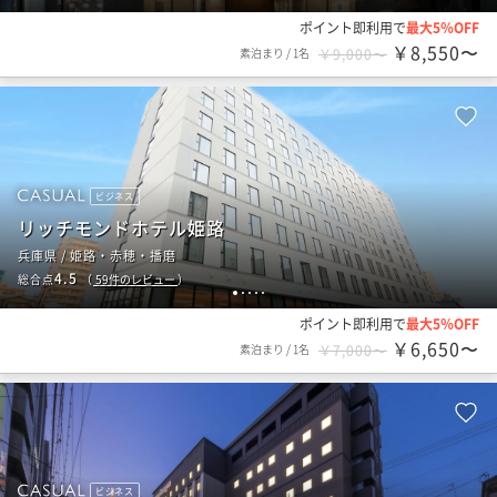
ポイント即利用で
最大5％OFF
￥8,550〜
素泊まり
/
1名
￥9,000〜
ビジネス
リッチモンドホテル姫路
兵庫県 / 姫路・赤穂・播磨
4.5
総合点
（
59
件のレビュー
）
1
2
3
4
5
ポイント即利用で
最大5％OFF
￥6,650〜
素泊まり
/
1名
￥7,000〜
ビジネス