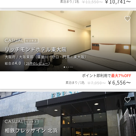
￥10,741〜
素泊まり
/
1名
￥11,550〜
ビジネス
リッチモンドホテル東大阪
大阪府 / 大阪東部（寝屋川・守口・門真・東大阪）
4.0
総合点
（
26
件のレビュー
）
1
2
3
4
5
ポイント即利用で
最大7％OFF
￥6,556〜
素泊まり
/
1名
￥7,050〜
ビジネス
相鉄フレッサイン 北浜