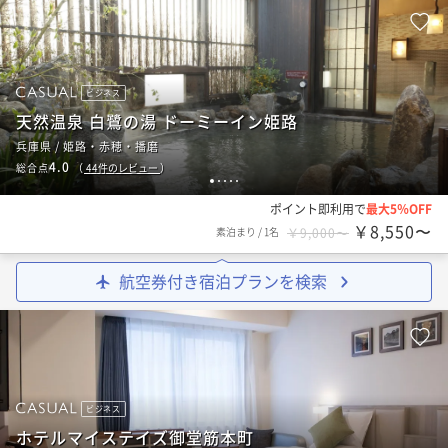
ビジネス
天然温泉 白鷺の湯 ドーミーイン姫路
兵庫県 / 姫路・赤穂・播磨
4.0
総合点
（
44
件のレビュー
）
1
2
3
4
5
ポイント即利用で
最大5％OFF
￥8,550〜
素泊まり
/
1名
￥9,000〜
航空券付き宿泊プランを検索
ビジネス
ホテルマイステイズ御堂筋本町