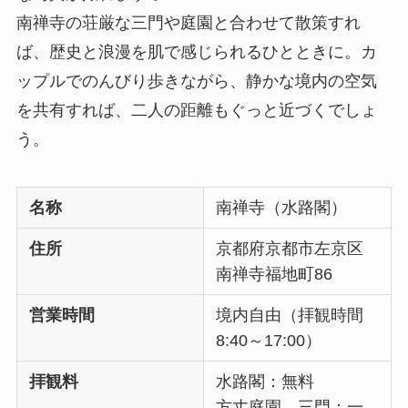
南禅寺の荘厳な三門や庭園と合わせて散策すれ
ば、歴史と浪漫を肌で感じられるひとときに。カ
ップルでのんびり歩きながら、静かな境内の空気
を共有すれば、二人の距離もぐっと近づくでしょ
う。
名称
南禅寺（水路閣）
住所
京都府京都市左京区
南禅寺福地町86
営業時間
境内自由（拝観時間
8:40～17:00）
拝観料
水路閣：無料
方丈庭園、三門：一