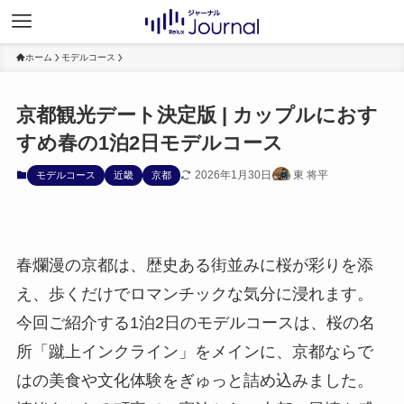
ホーム
モデルコース
京都観光デート決定版 | カップルにおす
すめ春の1泊2日モデルコース
2026年1月30日
東 将平
モデルコース
近畿
京都
春爛漫の京都は、歴史ある街並みに桜が彩りを添
え、歩くだけでロマンチックな気分に浸れます。
今回ご紹介する1泊2日のモデルコースは、桜の名
所「蹴上インクライン」をメインに、京都ならで
はの美食や文化体験をぎゅっと詰め込みました。