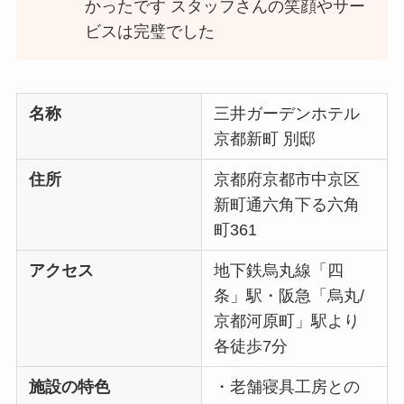
かったです スタッフさんの笑顔やサー
ビスは完璧でした
名称
三井ガーデンホテル
京都新町 別邸
住所
京都府京都市中京区
新町通六角下る六角
町361
アクセス
地下鉄烏丸線「四
条」駅・阪急「烏丸/
京都河原町」駅より
各徒歩7分
施設の特色
・老舗寝具工房との