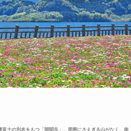
摩富士の別名をもつ「開聞岳」。周囲にさえぎる山がなく、南