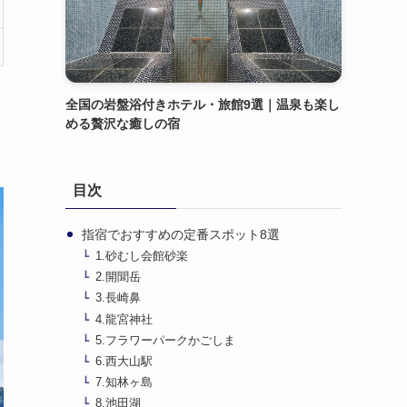
全国の岩盤浴付きホテル・旅館9選｜温泉も楽し
める贅沢な癒しの宿
目次
指宿でおすすめの定番スポット8選
1.砂むし会館砂楽
2.開聞岳
3.長崎鼻
4.龍宮神社
5.フラワーパークかごしま
6.西大山駅
7.知林ヶ島
8.池田湖