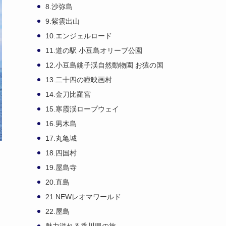
8.沙弥島
9.紫雲出山
10.エンジェルロード
11.道の駅 小豆島オリーブ公園
12.小豆島銚子渓自然動物園 お猿の国
13.二十四の瞳映画村
14.金刀比羅宮
15.寒霞渓ロープウェイ
16.男木島
17.丸亀城
18.四国村
19.屋島寺
20.直島
21.NEWレオマワールド
22.屋島