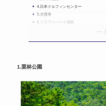
4.日本ドルフィンセンター
5.大窪寺
6.フラワーパーク浦島
1.栗林公園