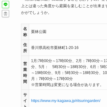
上とは違った角度から庭園を楽しむことが出来ま
かがでしょうか。
名
栗林公園
称
住
香川県高松市栗林町1-20-16
所
1月:7時00分～17時00分、2月：7時00分～1
営
分、5月： 5時30分～18時30分、6月：5時3
業
～19時00分、9月：5時30分～18時30分、1
時
月：7時00分～17時00分
間
※営業時間は変更になる場合があります。
サ
イ
https://www.my-kagawa.jp/ritsuringarden/
ト