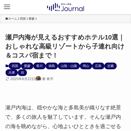
ホーム
四国
愛媛
瀬戸内海が見えるおすすめホテル10選｜
おしゃれな高級リゾートから子連れ向け
＆コスパ宿まで！
四国
愛媛
香川
徳島
山陰・山陽
岡山
広島
近畿
兵庫
宿
2025年8月22日
東 将平
瀬戸内海は、穏やかな海と多島美が織りなす絶景
で、多くの旅人を魅了しています。そんな瀬戸内
の海を眺めながら、心地よいひとときを過ごせる