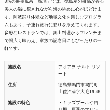
8階の展望風呂「瑠璃」では、徳島産の柑橘が香る
美人の湯に癒されながら海の眺めに心がほどけま
す。阿波踊り体験など地域文化を楽しむプログラ
ムもあり、子連れ旅行に彩りを添えてくれます。
多彩なレストランでは、郷土料理からフレンチま
で幅広く味わえ、家族の記念日にもぴったりの一
軒です。
施設名
アオアヲ ナルト リゾ
ート
住所
徳島県鳴門市鳴門町
土佐泊浦字大毛16-45
施設の特色
・キッズプールや釣
り堀、夏季のマリン