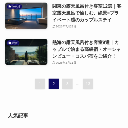
関東の露天風呂付き客室12選｜客
神奈川
室露天風呂で愉しむ、絶景×プラ
イベート感のカップルステイ
2026年7月22日
熱海の露天風呂付き客室9選｜カ
静岡
ップルで泊まる高級宿・オーシャ
ンビュー・コスパ宿をご紹介！
2026年3月11日
1
2
3
...
13
人気記事