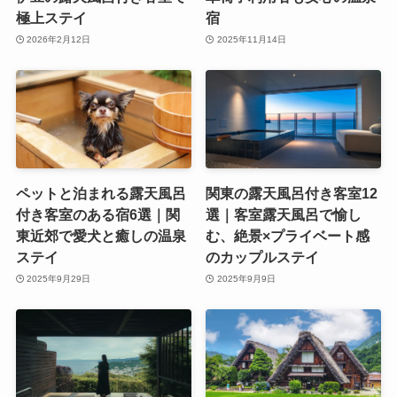
極上ステイ
宿
2026年2月12日
2025年11月14日
ペットと泊まれる露天風呂
関東の露天風呂付き客室12
付き客室のある宿6選｜関
選｜客室露天風呂で愉し
東近郊で愛犬と癒しの温泉
む、絶景×プライベート感
ステイ
のカップルステイ
2025年9月29日
2025年9月9日