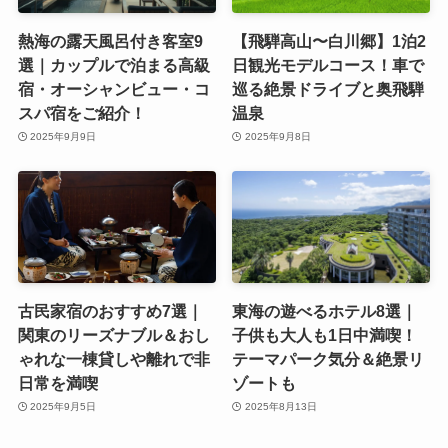
熱海の露天風呂付き客室9
【飛騨高山〜白川郷】1泊2
選｜カップルで泊まる高級
日観光モデルコース！車で
宿・オーシャンビュー・コ
巡る絶景ドライブと奥飛騨
スパ宿をご紹介！
温泉
2025年9月9日
2025年9月8日
古民家宿のおすすめ7選｜
東海の遊べるホテル8選｜
関東のリーズナブル＆おし
子供も大人も1日中満喫！
ゃれな一棟貸しや離れで非
テーマパーク気分＆絶景リ
日常を満喫
ゾートも
2025年9月5日
2025年8月13日