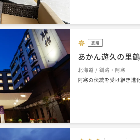
旅館
あかん遊久の里
北海道 / 釧路・阿寒
阿寒の伝統を受け継ぎ進