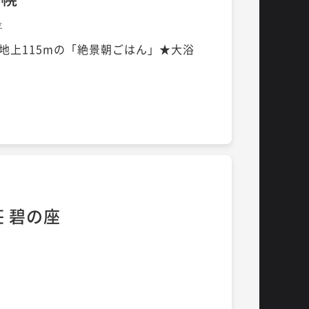
平
地上115mの「絶景朝ごはん」★大浴
 碧の座