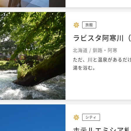
旅館
ラビスタ阿寒川
北海道 / 釧路・阿寒
ただ、川と温泉があるだ
湯を浴む。
シティ
ホテルエミシア