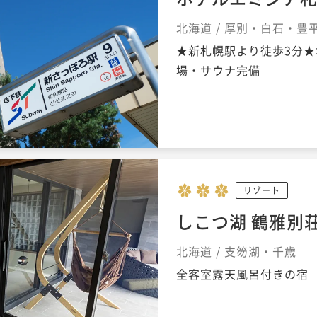
北海道 / 厚別・白石・豊
★新札幌駅より徒歩3分★
場・サウナ完備
リゾート
しこつ湖 鶴雅別荘
北海道 / 支笏湖・千歳
全客室露天風呂付きの宿