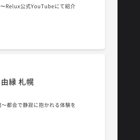
〜Relux公式YouTubeにて紹介
N 由縁 札幌
館～都会で静寂に抱かれる体験を