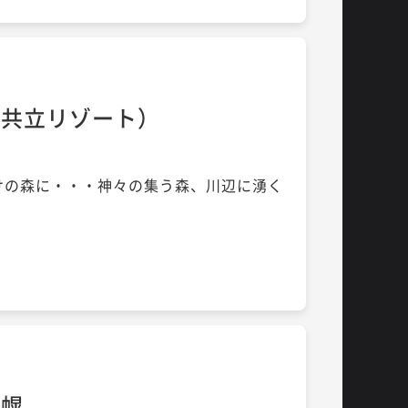
（共立リゾート）
けの森に・・・神々の集う森、川辺に湧く
札幌