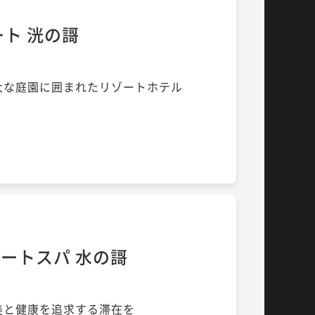
ート 洸の謌
大な庭園に囲まれたリゾートホテル
ートスパ 水の謌
美と健康を追求する滞在を