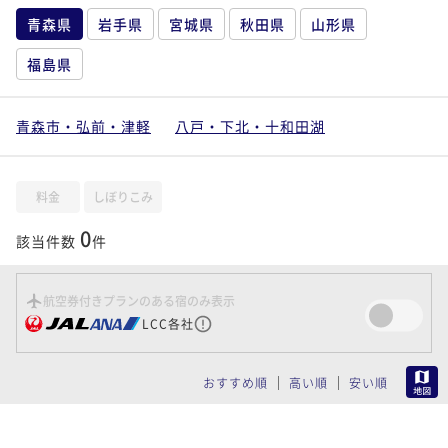
青森県
岩手県
宮城県
秋田県
山形県
福島県
青森市・弘前・津軽
八戸・下北・十和田湖
料金
しぼりこみ
0
該当件数
件
航空券付きプランのある宿のみ表示
LCC各社
MAP
おすすめ順
高い順
安い順