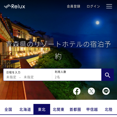
会員登録
ログイン
青森県のリゾートホテルの宿泊予
約
利用人数
日程を入力
2
名
未指定
−
未指定
全国
北海道
東北
北関東
首都圏
甲信越
北陸