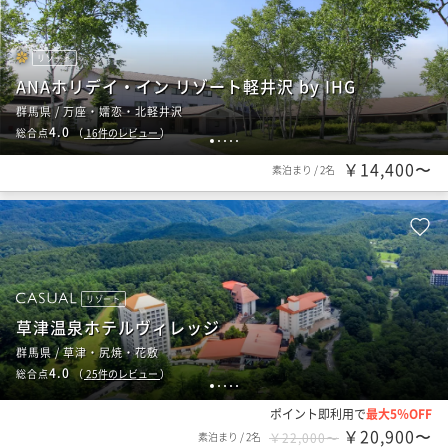
リゾート
ANAホリデイ・イン リゾート軽井沢 by IHG
群馬県 / 万座・嬬恋・北軽井沢
4.0
総合点
（
16
件のレビュー
）
1
2
3
4
5
￥14,400〜
素泊まり
/
2名
リゾート
草津温泉ホテルヴィレッジ
群馬県 / 草津・尻焼・花敷
4.0
総合点
（
25
件のレビュー
）
1
2
3
4
5
ポイント即利用で
最大5％OFF
￥20,900〜
素泊まり
/
2名
￥22,000〜