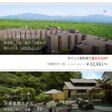
リゾート
ホテル軽井沢1130
群馬県 / 万座・嬬恋・北軽井沢
3.8
総合点
（
60
件のレビュー
）
1
2
3
4
5
ポイント即利用で
最大5％OFF
￥32,661〜
夕朝食付き
/
2名
￥34,380〜
リゾート
万座高原ホテル
群馬県 / 四万・吾妻・川原湯