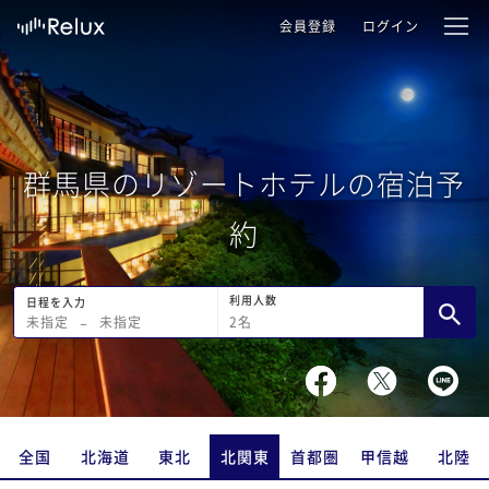
会員登録
ログイン
群馬県のリゾートホテルの宿泊予
約
利用人数
日程を入力
2
名
未指定
−
未指定
全国
北海道
東北
北関東
首都圏
甲信越
北陸