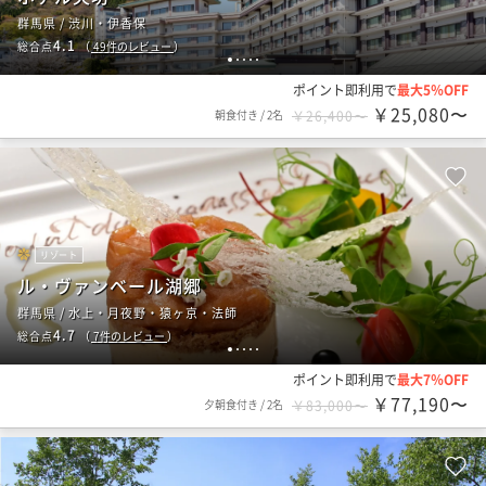
群馬県 / 渋川・伊香保
4.1
総合点
（
49
件のレビュー
）
1
2
3
4
5
ポイント即利用で
最大5％OFF
￥25,080〜
朝食付き
/
2名
￥26,400〜
リゾート
ル・ヴァンベール湖郷
群馬県 / 水上・月夜野・猿ヶ京・法師
4.7
総合点
（
7
件のレビュー
）
1
2
3
4
5
ポイント即利用で
最大7％OFF
￥77,190〜
夕朝食付き
/
2名
￥83,000〜