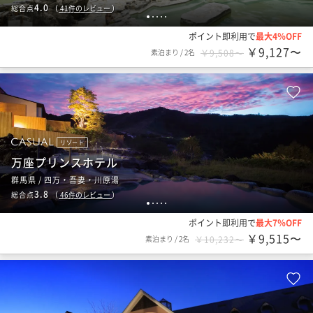
4.0
総合点
（
41
件のレビュー
）
1
2
3
4
5
ポイント即利用で
最大4％OFF
￥9,127〜
素泊まり
/
2名
￥9,508〜
リゾート
万座プリンスホテル
群馬県 / 四万・吾妻・川原湯
3.8
総合点
（
46
件のレビュー
）
1
2
3
4
5
ポイント即利用で
最大7％OFF
￥9,515〜
素泊まり
/
2名
￥10,232〜