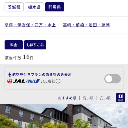
茨城県
栃木県
群馬県
草津・伊香保・四万・水上
高崎・前橋・沼田・藤岡
料金
しぼりこみ
16
該当件数
件
航空券付きプランのある宿のみ表示
LCC各社
MAP
おすすめ順
高い順
安い順