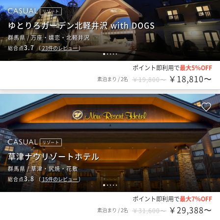
リゾート
ゆとりろガーデン北軽井沢 with DOGS
群馬県 / 万座・嬬恋・北軽井沢
3.7
総合点
（
23
件のレビュー
）
1
2
3
4
5
ポイント即利用で
最大5％OFF
￥18,810〜
素泊まり
/
2名
￥19,800〜
リゾート
草津ナウリゾートホテル
群馬県 / 草津・尻焼・花敷
3.8
総合点
（
15
件のレビュー
）
1
2
3
4
5
ポイント即利用で
最大7％OFF
￥29,388〜
素泊まり
/
2名
￥31,600〜