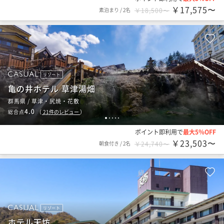
￥17,575〜
素泊まり
/
2名
￥18,500〜
リゾート
亀の井ホテル 草津湯畑
群馬県 / 草津・尻焼・花敷
4.0
総合点
（
21
件のレビュー
）
1
2
3
4
5
ポイント即利用で
最大5％OFF
￥23,503〜
朝食付き
/
2名
￥24,740〜
リゾート
ホテル天坊