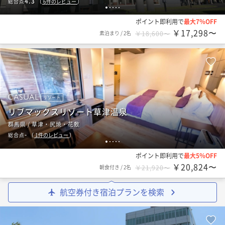
4.3
総合点
（
6
件のレビュー
）
1
2
3
4
5
ポイント即利用で
最大7％OFF
￥17,298〜
素泊まり
/
2名
￥18,600〜
リゾート
リブマックスリゾート草津温泉
群馬県 / 草津・尻焼・花敷
-
総合点
（
1
件のレビュー
）
1
2
3
4
5
ポイント即利用で
最大5％OFF
￥20,824〜
朝食付き
/
2名
￥21,920〜
航空券付き宿泊プランを検索