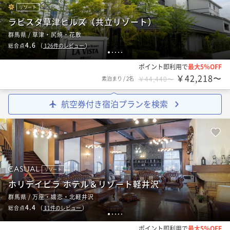
リゾート
ラビスタ草津ヒルズ（共立リゾート）
群馬県 / 草津・尻焼・花敷
4.6
総合点
（
126
件のレビュー
）
1
2
3
4
5
ポイント即利用で
最大5％OFF
￥42,218〜
素泊まり
/
2名
￥44,440〜
航空券付き宿泊プランを検索
リゾート
ホリデイビラ ホテル＆リゾート軽井沢
群馬県 / 万座・嬬恋・北軽井沢
4.4
総合点
（
11
件のレビュー
）
1
2
3
4
5
ポイント即利用で
最大5％OFF