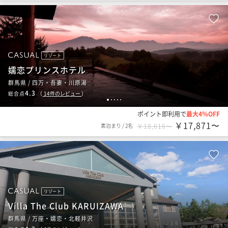
リゾート
嬬恋プリンスホテル
群馬県 / 四万・吾妻・川原湯
4.3
総合点
（
14
件のレビュー
）
1
2
3
4
5
ポイント即利用で
最大4％OFF
￥17,871〜
素泊まり
/
2名
￥18,616〜
リゾート
Villa The Club KARUIZAWA
群馬県 / 万座・嬬恋・北軽井沢