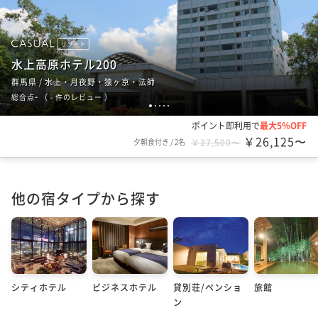
リゾート
水上高原ホテル200
群馬県 / 水上・月夜野・猿ヶ京・法師
-
総合点
（
- 件のレビュー
）
1
2
3
4
5
ポイント即利用で
最大5％OFF
￥26,125〜
夕朝食付き
/
2名
￥27,500〜
他の宿タイプから探す
シティホテル
ビジネスホテル
貸別荘/ペンショ
旅館
ン