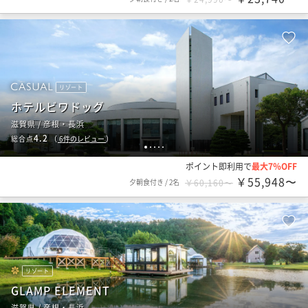
リゾート
ホテルビワドッグ
滋賀県 / 彦根・長浜
4.2
総合点
（
6
件のレビュー
）
1
2
3
4
5
ポイント即利用で
最大7％OFF
￥55,948〜
夕朝食付き
/
2名
￥60,160〜
リゾート
GLAMP ELEMENT
滋賀県 / 彦根・長浜