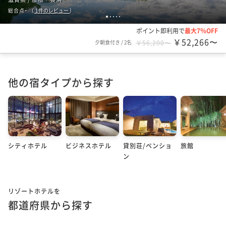
-
総合点
（
1
件のレビュー
）
1
2
3
4
5
ポイント即利用で
最大7％OFF
￥52,266〜
夕朝食付き
/
2名
￥56,200〜
他の宿タイプから探す
シティホテル
ビジネスホテル
貸別荘/ペンショ
旅館
ン
リゾートホテルを
都道府県から探す