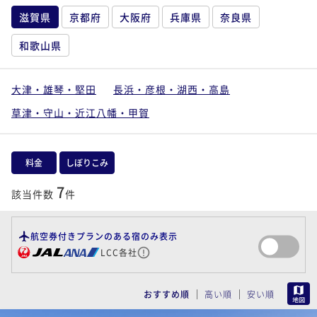
滋賀県
京都府
大阪府
兵庫県
奈良県
和歌山県
大津・雄琴・堅田
長浜・彦根・湖西・高島
草津・守山・近江八幡・甲賀
料金
しぼりこみ
7
該当件数
件
航空券付きプランのある宿のみ表示
LCC各社
MAP
おすすめ順
高い順
安い順