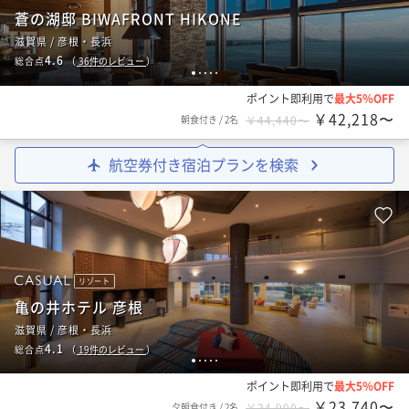
蒼の湖邸 BIWAFRONT HIKONE
滋賀県 / 彦根・長浜
4.6
総合点
（
36
件のレビュー
）
1
2
3
4
5
ポイント即利用で
最大5％OFF
￥42,218〜
朝食付き
/
2名
￥44,440〜
航空券付き宿泊プランを検索
リゾート
亀の井ホテル 彦根
滋賀県 / 彦根・長浜
4.1
総合点
（
19
件のレビュー
）
1
2
3
4
5
ポイント即利用で
最大5％OFF
￥23,740〜
夕朝食付き
/
2名
￥24,990〜