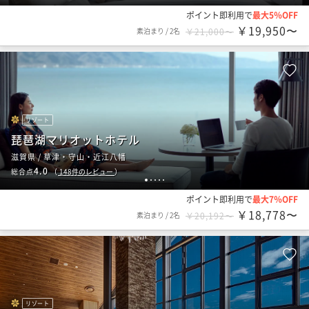
ポイント即利用で
最大5％OFF
￥19,950〜
素泊まり
/
2名
￥21,000〜
リゾート
琵琶湖マリオットホテル
滋賀県 / 草津・守山・近江八幡
4.0
総合点
（
148
件のレビュー
）
1
2
3
4
5
ポイント即利用で
最大7％OFF
￥18,778〜
素泊まり
/
2名
￥20,192〜
リゾート