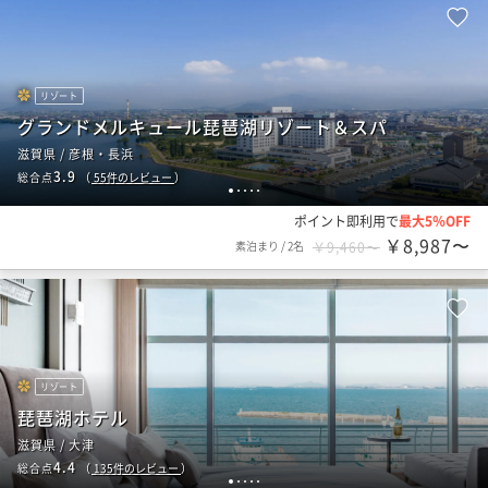
リゾート
グランドメルキュール琵琶湖リゾート＆スパ
滋賀県 / 彦根・長浜
3.9
総合点
（
55
件のレビュー
）
1
2
3
4
5
ポイント即利用で
最大5％OFF
￥8,987〜
素泊まり
/
2名
￥9,460〜
リゾート
琵琶湖ホテル
滋賀県 / 大津
4.4
総合点
（
135
件のレビュー
）
1
2
3
4
5