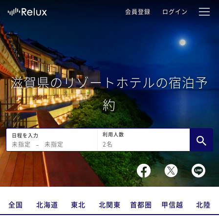
会員登録
ログイン
滋賀県のリゾートホテルの宿泊予
約
利用人数
日程を入力
2
名
未指定
−
未指定
全国
北海道
東北
北関東
首都圏
甲信越
北陸