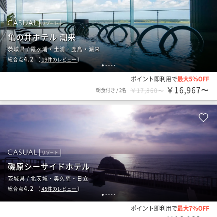
リゾート
亀の井ホテル 潮来
茨城県 / 霞ヶ浦・土浦・鹿島・潮来
4.2
総合点
（
19
件のレビュー
）
1
2
3
4
5
ポイント即利用で
最大5％OFF
￥16,967〜
朝食付き
/
2名
￥17,860〜
リゾート
磯原シーサイドホテル
茨城県 / 北茨城・奥久慈・日立
4.2
総合点
（
45
件のレビュー
）
1
2
3
4
5
ポイント即利用で
最大7％OFF