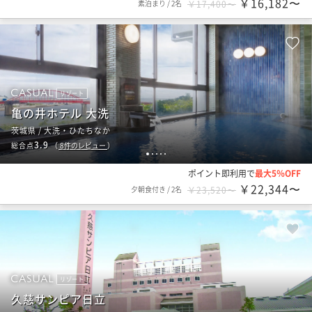
￥16,182〜
素泊まり
/
2名
￥17,400〜
リゾート
亀の井ホテル 大洗
茨城県 / 大洗・ひたちなか
3.9
総合点
（
8
件のレビュー
）
1
2
3
4
5
ポイント即利用で
最大5％OFF
￥22,344〜
夕朝食付き
/
2名
￥23,520〜
リゾート
久慈サンピア日立