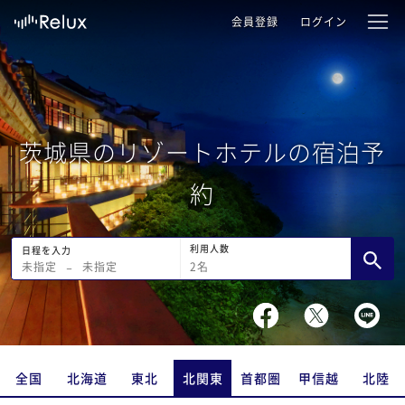
会員登録
ログイン
茨城県のリゾートホテルの宿泊予
約
利用人数
日程を入力
2
名
未指定
−
未指定
全国
北海道
東北
北関東
首都圏
甲信越
北陸