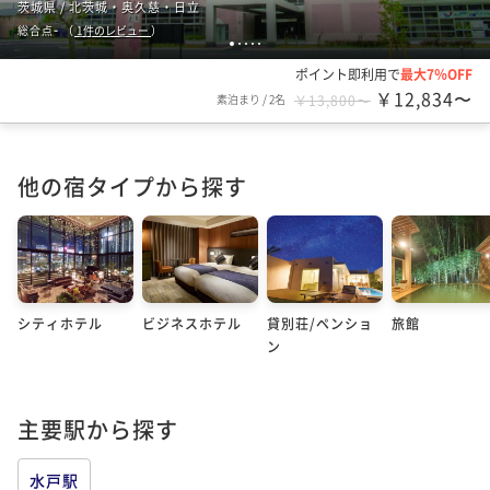
茨城県 / 北茨城・奥久慈・日立
-
総合点
（
1
件のレビュー
）
1
2
3
4
5
ポイント即利用で
最大7％OFF
￥12,834〜
素泊まり
/
2名
￥13,800〜
他の宿タイプから探す
シティホテル
ビジネスホテル
貸別荘/ペンショ
旅館
ン
主要駅から探す
水戸駅