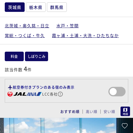
茨城県
栃木県
群馬県
北茨城・奥久慈・日立
水戸・笠間
常総・つくば・牛久
霞ヶ浦・土浦・大洗・ひたちなか
料金
しぼりこみ
4
該当件数
件
航空券付きプランのある宿のみ表示
LCC各社
MAP
おすすめ順
高い順
安い順