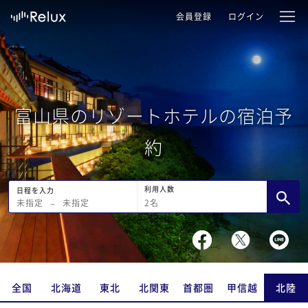
会員登録
ログイン
富山県のリゾートホテルの宿泊予
約
利用人数
日程を入力
2
名
未指定
−
未指定
全国
北海道
東北
北関東
首都圏
甲信越
北陸