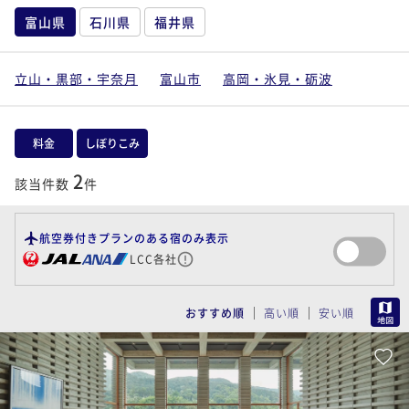
富山県
石川県
福井県
立山・黒部・宇奈月
富山市
高岡・氷見・砺波
料金
しぼりこみ
2
該当件数
件
航空券付きプランのある宿のみ表示
LCC各社
MAP
おすすめ順
高い順
安い順