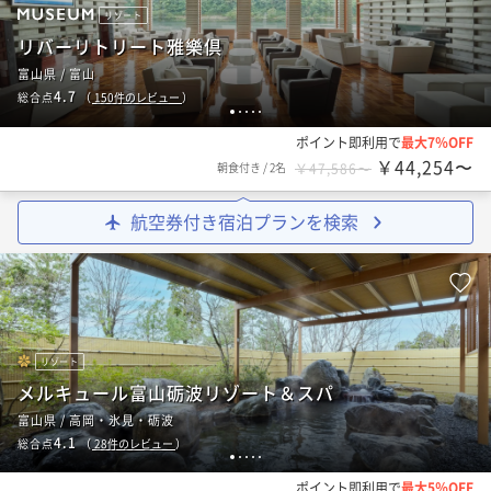
リゾート
リバーリトリート雅樂倶
富山県 / 富山
4.7
総合点
（
150
件のレビュー
）
1
2
3
4
5
ポイント即利用で
最大7％OFF
￥44,254〜
朝食付き
/
2名
￥47,586〜
航空券付き宿泊プランを検索
リゾート
メルキュール富山砺波リゾート＆スパ
富山県 / 高岡・氷見・砺波
4.1
総合点
（
28
件のレビュー
）
1
2
3
4
5
ポイント即利用で
最大5％OFF