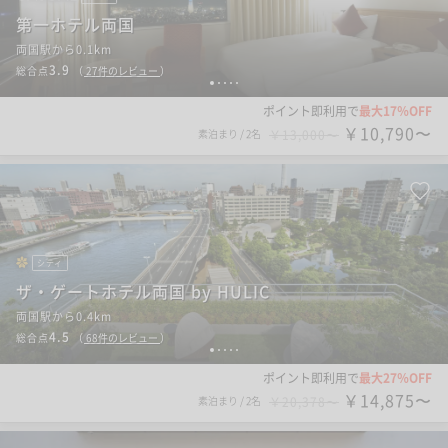
第一ホテル両国
両国駅から0.1km
3.9
総合点
（
27
件のレビュー
）
1
2
3
4
5
ポイント即利用で
最大17％OFF
￥10,790〜
素泊まり
/
2名
￥13,000〜
シティ
ザ・ゲートホテル両国 by HULIC
両国駅から0.4km
4.5
総合点
（
68
件のレビュー
）
1
2
3
4
5
ポイント即利用で
最大27％OFF
￥14,875〜
素泊まり
/
2名
￥20,378〜