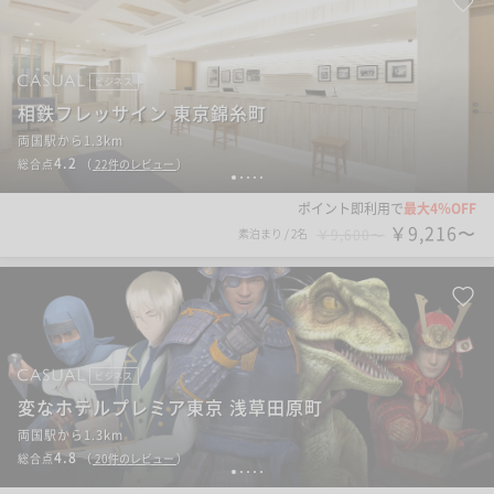
ビジネス
相鉄フレッサイン 東京錦糸町
両国駅から1.3km
4.2
総合点
（
22
件のレビュー
）
1
2
3
4
5
ポイント即利用で
最大4％OFF
￥9,216〜
素泊まり
/
2名
￥9,600〜
ビジネス
変なホテルプレミア東京 浅草田原町
両国駅から1.3km
4.8
総合点
（
20
件のレビュー
）
1
2
3
4
5