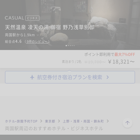
ビジネス
天然温泉 凌天の湯 御宿 野乃浅草別邸
両国駅から1.9km
4.6
総合点
（
9
件のレビュー
）
1
2
3
4
5
ポイント即利用で
最大7％OFF
￥18,321〜
素泊まり
/
2名
￥19,700〜
航空券付き宿泊プランを検索
シティ
ロイヤルパークホテル
両国駅から1.9km
4.3