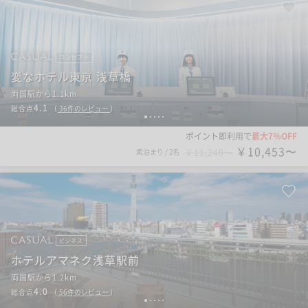
コンセプト
変なホテル東京 浅草橋
両国駅から1.1km
4.1
総合点
（
36
件のレビュー
）
1
2
3
4
5
ポイント即利用で
最大7％OFF
￥10,453〜
素泊まり
/
2名
￥11,240〜
ビジネス
ホテルアマネク浅草駅前
両国駅から1.2km
4.0
総合点
（
56
件のレビュー
）
1
2
3
4
5