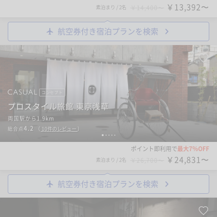
￥13,392〜
素泊まり
/
2名
￥14,400〜
航空券付き宿泊プランを検索
コンセプト
プロスタイル旅館 東京浅草
両国駅から1.9km
4.2
総合点
（
10
件のレビュー
）
1
2
3
4
5
ポイント即利用で
最大7％OFF
￥24,831〜
素泊まり
/
2名
￥26,700〜
航空券付き宿泊プランを検索