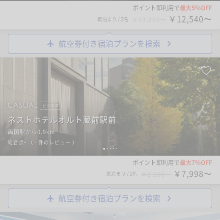
ポイント即利用で
最大5％OFF
￥12,540〜
素泊まり
/
2名
￥13,200〜
航空券付き宿泊プランを検索
ビジネス
ネストホテルオルト蔵前駅前
両国駅から0.9km
-
総合点
（
- 件のレビュー
）
1
2
3
4
5
ポイント即利用で
最大7％OFF
￥7,998〜
素泊まり
/
2名
￥8,600〜
航空券付き宿泊プランを検索