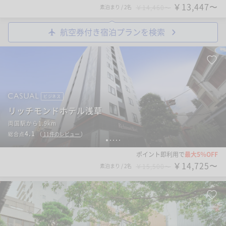
￥13,447〜
素泊まり
/
2名
￥14,460〜
航空券付き宿泊プランを検索
ビジネス
リッチモンドホテル浅草
両国駅から1.9km
4.1
総合点
（
11
件のレビュー
）
1
2
3
4
5
ポイント即利用で
最大5％OFF
￥14,725〜
素泊まり
/
2名
￥15,500〜