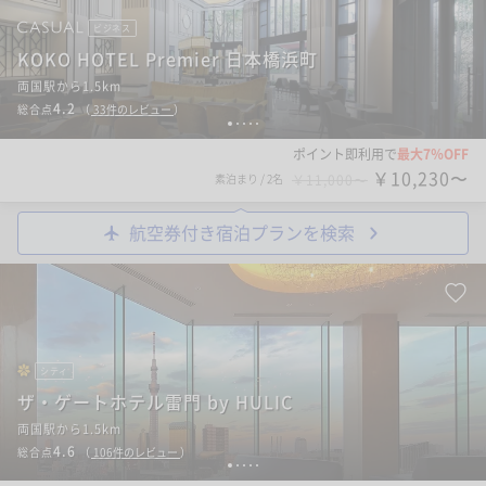
ビジネス
KOKO HOTEL Premier 日本橋浜町
両国駅から1.5km
4.2
総合点
（
33
件のレビュー
）
1
2
3
4
5
ポイント即利用で
最大7％OFF
￥10,230〜
素泊まり
/
2名
￥11,000〜
航空券付き宿泊プランを検索
シティ
ザ・ゲートホテル雷門 by HULIC
両国駅から1.5km
4.6
総合点
（
106
件のレビュー
）
1
2
3
4
5