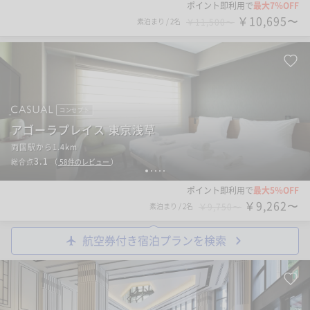
ポイント即利用で
最大7％OFF
￥10,695〜
素泊まり
/
2名
￥11,500〜
コンセプト
アゴーラプレイス 東京浅草
両国駅から1.4km
3.1
総合点
（
58
件のレビュー
）
1
2
3
4
5
ポイント即利用で
最大5％OFF
￥9,262〜
素泊まり
/
2名
￥9,750〜
航空券付き宿泊プランを検索