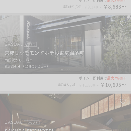
￥8,683〜
素泊まり
/
2名
￥9,140〜
ビジネス
京成リッチモンドホテル東京錦糸町
両国駅から1.7km
4.4
総合点
（
15
件のレビュー
）
1
2
3
4
5
ポイント即利用で
最大7％OFF
￥10,695〜
素泊まり
/
2名
￥11,500〜
コンセプト
SAKURA SKY HOTEL