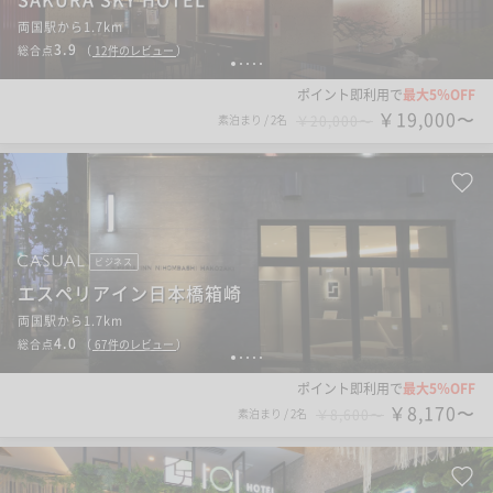
両国駅から1.7km
3.9
総合点
（
12
件のレビュー
）
1
2
3
4
5
ポイント即利用で
最大5％OFF
￥19,000〜
素泊まり
/
2名
￥20,000〜
ビジネス
エスペリアイン日本橋箱崎
両国駅から1.7km
4.0
総合点
（
67
件のレビュー
）
1
2
3
4
5
ポイント即利用で
最大5％OFF
￥8,170〜
素泊まり
/
2名
￥8,600〜