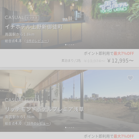
ビジネス
イチホテル上野新御徒町
両国駅から1.8km
4.8
総合点
（
6
件のレビュー
）
1
2
3
4
5
ポイント即利用で
最大7％OFF
￥12,995〜
素泊まり
/
2名
￥13,974〜
ビジネス
リッチモンドホテルプレミア浅草
両国駅から1.9km
4.0
総合点
（
38
件のレビュー
）
1
2
3
4
5
ポイント即利用で
最大7％OFF