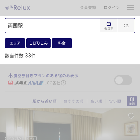
会員登録
ログイン
2
名
未指定
エリア
しぼりこみ
料金
33
該当件数
件
航空券付きプランのある宿のみ表示
LCC各社
MAP
駅から近い順
おすすめ順
高い順
安い順
シティ