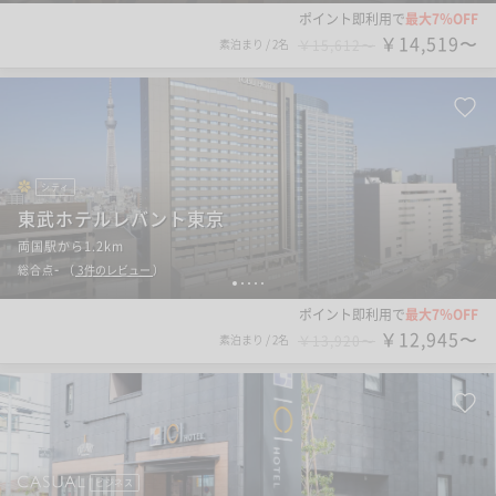
ポイント即利用で
最大7％OFF
￥14,519〜
素泊まり
/
2名
￥15,612〜
シティ
東武ホテルレバント東京
両国駅から1.2km
-
総合点
（
3
件のレビュー
）
1
2
3
4
5
ポイント即利用で
最大7％OFF
￥12,945〜
素泊まり
/
2名
￥13,920〜
ビジネス