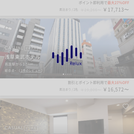
ポイント即利用で
最大27％OFF
￥17,713〜
素泊まり
/
2名
￥24,266〜
ビジネス
浅草東武ホテル
両国駅から1.5km
-
総合点
（
1
件のレビュー
）
1
2
3
4
5
割引とポイント即利用で
最大16％OFF
￥16,572〜
素泊まり
/
2名
￥19,800〜
ビジネス