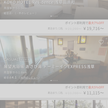
KOKO HOTEL Residence 浅草田原町
両国駅から1.5km
-
総合点
（
- 件のレビュー
）
1
2
3
4
5
ポイント即利用で
最大7％OFF
￥19,716〜
素泊まり
/
2名
￥21,200〜
ビジネス
展望大浴場 あさひ湯 ドーミーインEXPRESS浅草
両国駅から1.6km
4.1
総合点
（
46
件のレビュー
）
1
2
3
4
5
ポイント即利用で
最大5％OFF
￥11,115〜
素泊まり
/
2名
￥11,700〜