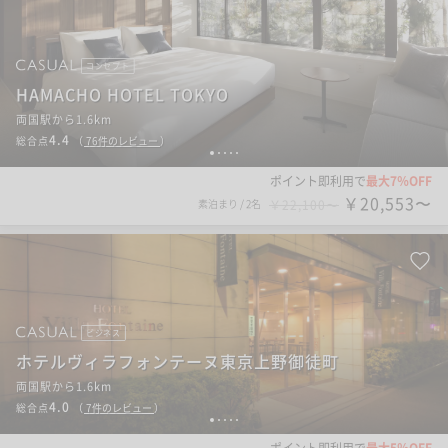
コンセプト
HAMACHO HOTEL TOKYO
両国駅から1.6km
4.4
総合点
（
76
件のレビュー
）
1
2
3
4
5
ポイント即利用で
最大7％OFF
￥20,553〜
素泊まり
/
2名
￥22,100〜
ビジネス
ホテルヴィラフォンテーヌ東京上野御徒町
両国駅から1.6km
4.0
総合点
（
7
件のレビュー
）
1
2
3
4
5
ポイント即利用で
最大5％OFF