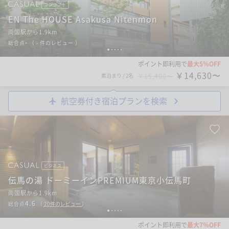
コンセプト
EN The HOUSE Asakusa Nitenmon
両国駅から1.9km
-
総合点
（
- 件のレビュー
）
1
2
3
4
5
ポイント即利用で
最大5％OFF
￥14,630〜
素泊まり
/
2名
￥15,400〜
航空券付き宿泊プランを検索
ビジネス
伝馬の湯 ドーミーインPREMIUM東京小伝馬町
両国駅から1.9km
4.6
総合点
（
20
件のレビュー
）
1
2
3
4
5
ポイント即利用で
最大7％OFF