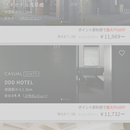
イチホテル浅草橋
両国駅から1.2km
-
総合点
（
4
件のレビュー
）
1
2
3
4
5
ポイント即利用で
最大7％OFF
￥11,969〜
素泊まり
/
2名
￥12,870〜
コンセプト
DDD HOTEL
両国駅から1.3km
4.4
総合点
（
27
件のレビュー
）
1
2
3
4
5
ポイント即利用で
最大5％OFF
￥11,732〜
素泊まり
/
2名
￥12,350〜