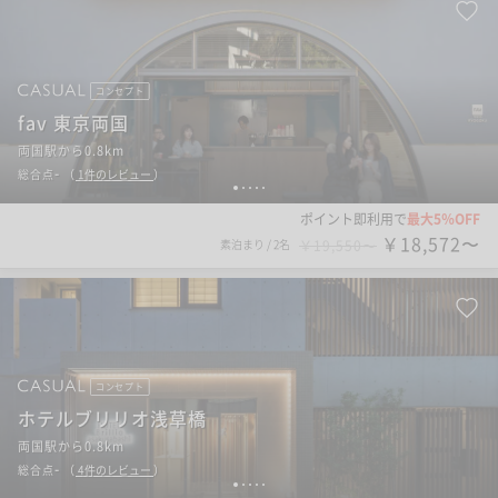
コンセプト
fav 東京両国
両国駅から0.8km
-
総合点
（
1
件のレビュー
）
1
2
3
4
5
ポイント即利用で
最大5％OFF
￥18,572〜
素泊まり
/
2名
￥19,550〜
コンセプト
ホテルブリリオ浅草橋
両国駅から0.8km
-
総合点
（
4
件のレビュー
）
1
2
3
4
5