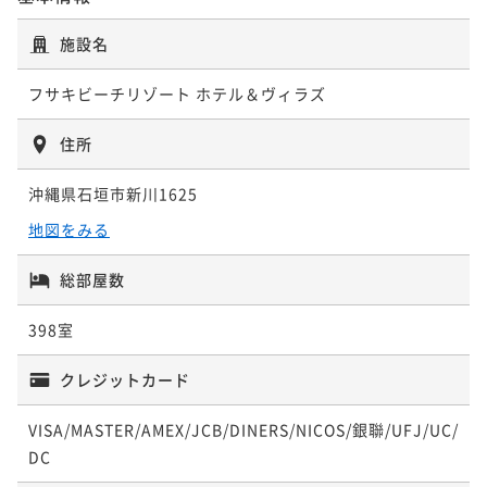
【特別プラン】5連泊以上限定/朝食付き
朝食付き
現地決済可
事前決済可
IN 15:00 - 24:00 OUT11:00
施設名
ポイント即利用で
最大7％OFF
フサキビーチリゾート ホテル＆ヴィラズ
¥111,500~
¥ 103,695 ~
2名
住所
沖縄県石垣市新川1625
地図をみる
総部屋数
398室
クレジットカード
VISA/MASTER/AMEX/JCB/DINERS/NICOS/銀聯/UFJ/UC/
DC