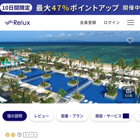
会員登録
ログイン
50
枚
1
2
3
4
5
宿の説明
レビュー
部屋・プラン
施設・サービス
リゾート