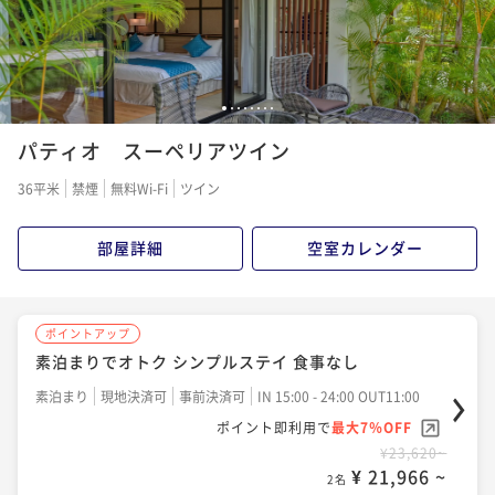
ポイント即利用で
最大7％OFF
¥27,340~
¥ 25,426 ~
2名
1
2
3
4
5
6
7
8
ポイントアップ
パティオ スーペリアツイン
スタンダードプラン・朝食付き
朝食付き
現地決済可
事前決済可
IN 15:00 - 24:00 OUT11:00
36平米
禁煙
無料Wi-Fi
ツイン
ポイント即利用で
最大7％OFF
¥30,400~
部屋詳細
空室カレンダー
¥ 28,272 ~
2名
ポイントアップ
ポイントアップ
素泊まりでオトク シンプルステイ 食事なし
【特別プラン】5連泊以上限定/朝食付き
素泊まり
現地決済可
事前決済可
IN 15:00 - 24:00 OUT11:00
朝食付き
現地決済可
事前決済可
IN 15:00 - 24:00 OUT11:00
ポイント即利用で
最大7％OFF
ポイント即利用で
最大7％OFF
¥23,620~
¥121,500~
¥ 21,966 ~
¥ 112,995 ~
2名
2名