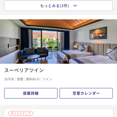
もっとみる(3件)
ポイントアップ
【早期割60／朝食付き】早期予約でオトクにリゾート
ステイ！※59日前から返金不可
朝食付き
事前決済可
IN 15:00 - 24:00 OUT11:00
ポイント即利用で
最大7％OFF
¥24,500~
¥ 22,785 ~
2名
1
2
3
4
ポイントアップ
スーペリアツイン
スタンダードプラン・朝食付き
朝食付き
現地決済可
事前決済可
IN 15:00 - 24:00 OUT11:00
36平米
禁煙
無料Wi-Fi
ツイン
ポイント即利用で
最大7％OFF
¥27,240~
部屋詳細
空室カレンダー
¥ 25,333 ~
2名
ポイントアップ
ポイントアップ