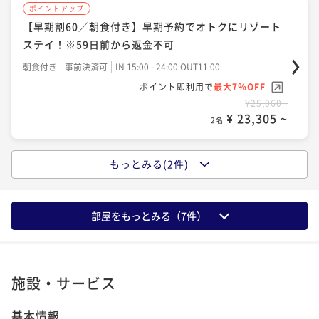
ポイントアップ
ポイントアップ
【早期割60／朝食付き】早期予約でオトクにリゾート
【特別プラン】5連泊以上限定/朝食付き
ステイ！※59日前から返金不可
朝食付き
現地決済可
事前決済可
IN 15:00 - 24:00 OUT11:00
朝食付き
事前決済可
IN 15:00 - 24:00 OUT11:00
ポイント即利用で
最大7％OFF
ポイント即利用で
最大7％OFF
¥124,900~
¥ 116,157 ~
¥25,060~
2名
¥ 23,305 ~
2名
もっとみる(2件)
ポイントアップ
スタンダードプラン・朝食付き
朝食付き
現地決済可
事前決済可
IN 15:00 - 24:00 OUT11:00
部屋をもっとみる（
7
件）
ポイント即利用で
最大7％OFF
¥27,880~
¥ 25,928 ~
2名
施設・サービス
ポイントアップ
基本情報