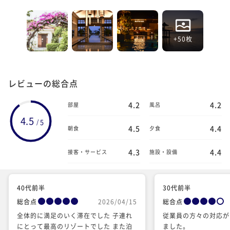
+50枚
レビューの総合点
4.2
4.2
部屋
風呂
4.5
5
/
4.5
4.4
朝食
夕食
4.3
4.4
接客・サービス
施設・設備
40代前半
30代前半
総合点
2026/04/15
総合点
全体的に満足のいく滞在でした 子連れ
従業員の方々の対応が
にとって最高のリゾートでした また泊
ました。