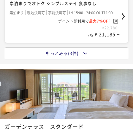
素泊まりでオトク シンプルステイ 食事なし
【特別プラン】5連泊以上限定/朝食付き
素泊まり
現地決済可
事前決済可
IN 15:00 - 24:00 OUT11:00
朝食付き
現地決済可
事前決済可
IN 15:00 - 24:00 OUT11:00
ポイント即利用で
最大7％OFF
ポイント即利用で
最大7％OFF
¥22,780~
¥108,900~
¥ 21,185 ~
¥ 101,277 ~
2名
2名
もっとみる(3件)
ポイントアップ
【早期割60／朝食付き】早期予約でオトクにリゾート
ステイ！※59日前から返金不可
朝食付き
事前決済可
IN 15:00 - 24:00 OUT11:00
ポイント即利用で
最大7％OFF
¥27,340~
¥ 25,426 ~
2名
1
2
3
ポイントアップ
ガーデンテラス スタンダード
スタンダードプラン・朝食付き