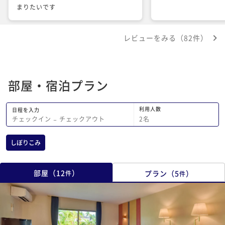
まりたいです
レビューをみる（82件）
部屋・宿泊プラン
利用人数
日程を入力
2
名
チェックイン
−
チェックアウト
しぼりこみ
部屋
（
12
）
プラン
（
5
）
件
件