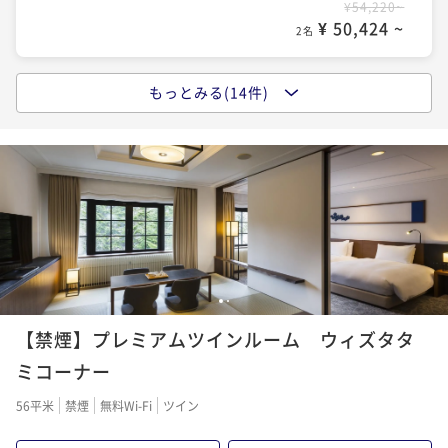
¥54,220~
¥ 63,513 ~
【夕朝食付／ア・ターブル】信州食材のカジュアルデ
2名
¥ 50,424 ~
2名
ポイントアップ
ィナーとご朝食のセットプラン（年末年始限定）
【素泊まり】お部屋のみで自由に楽しむKIKYOのシン
二食付き
事前決済可
IN 15:00 - 18:00 OUT11:00
ポイントアップ
プルステイ （お盆限定）
もっとみる(14件)
ポイントアップ
【Relux限定価格】信州食材にこだわったハーフビュッ
ポイント即利用で
最大7％OFF
【早期割】7日前までのご予約がお得！朝食が楽しめる
素泊まり
事前決済可
IN 15:00 - 29:00 OUT11:00
¥98,190~
フェスタイルの朝食が楽しめるベーシックステイ【朝
ベーシックステイ（朝食付）
¥ 91,316 ~
ポイント即利用で
最大7％OFF
2名
食付】
朝食付き
現地決済可
事前決済可
IN 15:00 - 29:00 OUT11:00
¥96,262~
朝食付き
事前決済可
IN 15:00 - 29:00 OUT11:00
¥ 89,523 ~
ポイント即利用で
最大7％OFF
2名
ポイント即利用で
最大7％OFF
¥77,866~
ポイントアップ
¥70,780~
¥ 72,415 ~
【素泊まり】お部屋のみで自由に楽しむKIKYOのシン
2名
¥ 65,825 ~
2名
ポイントアップ
プルステイ （お盆限定）
【夕朝食付／ソノリテ】シェフのおまかせコースディ
素泊まり
事前決済可
IN 15:00 - 29:00 OUT11:00
1
2
ポイントアップ
ナーとご朝食のセットプラン
ポイントアップ
【素泊まり】お部屋のみで自由に楽しむKIKYOのシン
ポイント即利用で
最大7％OFF
【禁煙】プレミアムツインルーム ウィズタタ
【50歳以上のお客様限定】朝食が無料でお得！KIKYO
二食付き
現地決済可
事前決済可
IN 15:00 - 18:00 OUT11:00
¥145,982~
プルステイ （年末年始限定）
のベーシックステイ（朝食付き）
ミコーナー
¥ 135,763 ~
ポイント即利用で
最大7％OFF
2名
素泊まり
事前決済可
IN 15:00 - 29:00 OUT11:00
¥96,262~
朝食付き
現地決済可
事前決済可
IN 15:00 - 29:00 OUT11:00
56平米
禁煙
無料Wi-Fi
ツイン
¥ 89,523 ~
ポイント即利用で
最大7％OFF
2名
ポイント即利用で
最大7％OFF
¥85,946~
ポイントアップ
¥74,510~