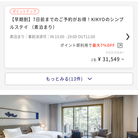
ポイントアップ
【早期割】7日前までのご予約がお得！KIKYOのシンプ
ルステイ （素泊まり）
素泊まり
事前決済可
IN 15:00 - 29:00 OUT11:00
ポイント即利用で
最大7％OFF
¥33,924~
¥ 31,549 ~
2名
もっとみる(13件)
ポイントアップ
【素泊まり】お部屋のみで自由に楽しむKIKYOのシン
プルステイ
素泊まり
現地決済可
事前決済可
IN 15:00 - 29:00 OUT11:00
ポイント即利用で
最大7％OFF
¥46,542~
¥ 43,284 ~
2名