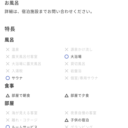
お風呂
詳細は、宿泊施設までお問い合わせください。
特長
風呂
温泉
源泉かけ流し
露天風呂付客室
大浴場
大浴場に露天風呂
貸切風呂
入湯税
岩盤浴
サウナ
個室/専用サウナ
食事
部屋で朝食
部屋で夕食
部屋
海が見える客室
夜景自慢の客室
離れ・コテージ
子供の宿泊
ルームサービス
グランピング