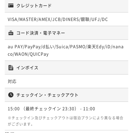
¥ 94,610 ~
ポイント即利用で
最大7％OFF
2名
ポイントアップ
クレジットカード
¥83,334~
【夕朝食付／ア・ターブル】信州食材のカジュアルデ
¥ 77,500 ~
2名
ポイントアップ
VISA/MASTER/AMEX/JCB/DINERS/銀聯/UFJ/DC
ィナーとご朝食のセットプラン（お盆限定）
ポイントアップ
【夕朝食付／ア・ターブル】信州食材のカジュアルデ
【夕朝食付／ア・ターブル】信州食材のカジュアルデ
二食付き
事前決済可
IN 15:00 - 18:00 OUT11:00
ィナーとご朝食のセットプラン（年末年始限定）
コード決済・電子マネー
ポイントアップ
ィナーとご朝食のセットプラン
ポイント即利用で
最大7％OFF
【Relux限定価格】信州食材にこだわったハーフビュッ
二食付き
事前決済可
IN 15:00 - 18:00 OUT11:00
¥128,022~
二食付き
現地決済可
事前決済可
IN 15:00 - 18:00 OUT11:00
au PAY/PayPay/d払い/Suica/PASMO/楽天Edy/iD/nana
フェスタイルの朝食が楽しめるベーシックステイ【朝
¥ 119,060 ~
ポイント即利用で
最大7％OFF
2名
co/WAON/QUICPay
ポイント即利用で
最大7％OFF
食付】
¥117,704~
朝食付き
現地決済可
事前決済可
IN 15:00 - 29:00 OUT11:00
¥106,268~
¥ 109,464 ~
2名
¥ 98,829 ~
ポイント即利用で
最大7％OFF
インボイス
2名
¥92,906~
¥ 86,402 ~
2名
対応
ポイントアップ
ポイントアップ
【素泊まり】お部屋のみで自由に楽しむKIKYOのシン
【夕朝食付／ソノリテ】シェフのおまかせコースディ
チェックイン・チェックアウト
プルステイ （お盆限定）
ポイントアップ
ナーとご朝食のセットプラン
【夕朝食付／ア・ターブル】信州食材のカジュアルデ
素泊まり
事前決済可
IN 15:00 - 29:00 OUT11:00
15:00
（最終チェックイン 23:30）
- 11:00
二食付き
現地決済可
事前決済可
IN 15:00 - 18:00 OUT11:00
ィナーとご朝食のセットプラン
ポイント即利用で
最大7％OFF
※チェックイン及びチェックアウトは宿泊プランにより異なる場合
ポイント即利用で
最大7％OFF
¥121,122~
二食付き
現地決済可
事前決済可
IN 15:00 - 18:00 OUT11:00
がございます。
¥118,014~
¥ 112,643 ~
2名
¥ 109,753 ~
ポイント即利用で
最大7％OFF
2名