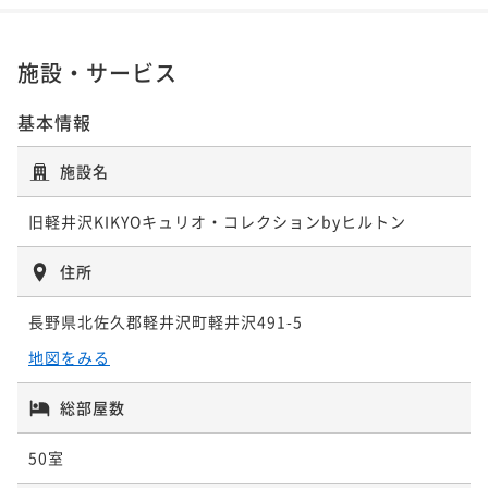
¥ 93,050 ~
2名
¥ 78,194 ~
ポイント即利用で
最大7％OFF
2名
ポイントアップ
¥77,990~
【朝食付】信州食材にこだわったハーフビュッフェス
¥ 72,530 ~
2名
施設・サービス
ポイントアップ
タイルの朝食が楽しめるベーシックステイ（お盆限
ポイントアップ
【夕朝食付／ソノリテ】シェフのおまかせコースディ
定）
【素泊まり】お部屋のみで自由に楽しむKIKYOのシン
朝食付き
事前決済可
IN 15:00 - 29:00 OUT11:00
基本情報
ナーとご朝食のセットプラン
ポイントアップ
プルステイ （年末年始限定）
ポイント即利用で
最大7％OFF
【素泊まり】お部屋のみで自由に楽しむKIKYOのシン
二食付き
現地決済可
事前決済可
IN 15:00 - 18:00 OUT11:00
施設名
¥105,834~
素泊まり
事前決済可
IN 15:00 - 29:00 OUT11:00
プルステイ
¥ 98,425 ~
ポイント即利用で
最大7％OFF
2名
ポイント即利用で
最大7％OFF
¥111,800~
旧軽井沢KIKYOキュリオ・コレクションbyヒルトン
素泊まり
現地決済可
事前決済可
IN 15:00 - 29:00 OUT11:00
¥92,160~
¥ 103,974 ~
2名
¥ 85,708 ~
ポイント即利用で
最大7％OFF
2名
ポイントアップ
住所
¥83,334~
【夕朝食付／ア・ターブル】信州食材のカジュアルデ
¥ 77,500 ~
2名
ポイントアップ
ィナーとご朝食のセットプラン（年末年始限定）
長野県北佐久郡軽井沢町軽井沢491-5
ポイントアップ
【Refresh Journey／2食付】お部屋で優雅に過ごす
【朝食付】信州食材にこだわったハーフビュッフェス
二食付き
事前決済可
IN 15:00 - 18:00 OUT11:00
地図をみる
休日。ハイティーのルームサービス付
ポイントアップ
タイルの朝食が楽しめるベーシックステイ（年末年始
ポイント即利用で
最大7％OFF
【50歳以上のお客様限定】朝食が無料でお得！KIKYO
二食付き
現地決済可
事前決済可
IN 15:00 - 18:00 OUT11:00
限定）
総部屋数
¥115,528~
朝食付き
事前決済可
IN 15:00 - 29:00 OUT11:00
のベーシックステイ（朝食付き）
¥ 107,441 ~
ポイント即利用で
最大7％OFF
2名
ポイント即利用で
最大7％OFF
50室
¥112,484~
朝食付き
現地決済可
事前決済可
IN 15:00 - 29:00 OUT11:00
¥101,732~
¥ 104,610 ~
2名