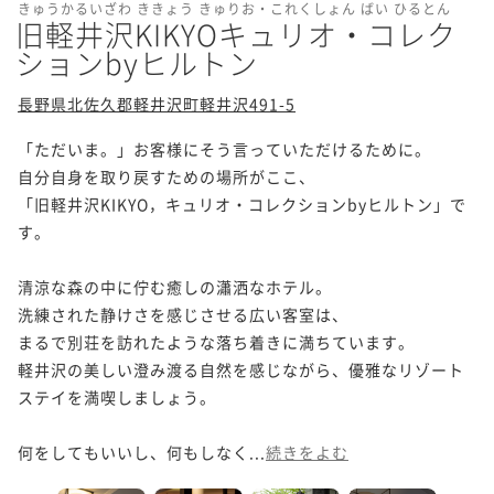
きゅうかるいざわ ききょう きゅりお・これくしょん ばい ひるとん
旧軽井沢KIKYOキュリオ・コレク
ションbyヒルトン
長野県北佐久郡軽井沢町軽井沢491-5
「ただいま。」お客様にそう言っていただけるために。

自分自身を取り戻すための場所がここ、

「旧軽井沢KIKYO，キュリオ・コレクションbyヒルトン」で
す。

清涼な森の中に佇む癒しの瀟洒なホテル。

洗練された静けさを感じさせる広い客室は、

まるで別荘を訪れたような落ち着きに満ちています。

軽井沢の美しい澄み渡る自然を感じながら、優雅なリゾート
ステイを満喫しましょう。

何をしてもいいし、何もしなく...
続きをよむ