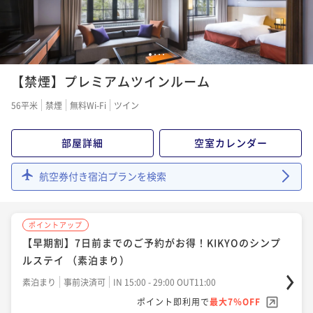
¥65,684~
ポイントアップ
¥ 61,086 ~
【夕朝食付／ソノリテ】シェフのおまかせコースディ
2名
ポイントアップ
ナーとご朝食のセットプラン
【素泊まり】お部屋のみで自由に楽しむKIKYOのシン
1
2
3
4
二食付き
現地決済可
事前決済可
IN 15:00 - 18:00 OUT11:00
ポイントアップ
プルステイ （年末年始限定）
【禁煙】プレミアムツインルーム
【50歳以上のお客様限定】朝食が無料でお得！KIKYO
ポイント即利用で
最大7％OFF
素泊まり
事前決済可
IN 15:00 - 29:00 OUT11:00
¥90,046~
のベーシックステイ（朝食付き）
56平米
禁煙
無料Wi-Fi
ツイン
¥ 83,742 ~
ポイント即利用で
最大7％OFF
2名
朝食付き
現地決済可
事前決済可
IN 15:00 - 29:00 OUT11:00
¥81,594~
¥ 75,882 ~
ポイント即利用で
最大7％OFF
部屋詳細
空室カレンダー
2名
¥68,294~
ポイントアップ
¥ 63,513 ~
【Refresh Journey／2食付】お部屋で優雅に過ごす
2名
航空券付き宿泊プランを検索
ポイントアップ
休日。ハイティーのルームサービス付
【夕朝食付／ア・ターブル】信州食材のカジュアルデ
二食付き
現地決済可
事前決済可
IN 15:00 - 18:00 OUT11:00
ポイントアップ
ィナーとご朝食のセットプラン
ポイントアップ
【素泊まり】お部屋のみで自由に楽しむKIKYOのシン
ポイント即利用で
最大7％OFF
【早期割】7日前までのご予約がお得！KIKYOのシンプ
二食付き
現地決済可
事前決済可
IN 15:00 - 18:00 OUT11:00
¥90,732~
プルステイ
ルステイ （素泊まり）
¥ 84,380 ~
ポイント即利用で
最大7％OFF
2名
素泊まり
現地決済可
事前決済可
IN 15:00 - 29:00 OUT11:00
¥84,516~
素泊まり
事前決済可
IN 15:00 - 29:00 OUT11:00
¥ 78,599 ~
ポイント即利用で
最大7％OFF
2名
ポイント即利用で
最大7％OFF
¥68,294~
ポイントアップ