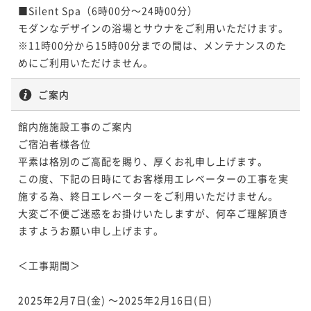
¥127,524~
■Silent Spa（6時00分～24時00分）

¥ 118,597 ~
2名
モダンなデザインの浴場とサウナをご利用いただけます。

ポイントアップ
ポイントアップ
※11時00分から15時00分までの間は、メンテナンスのた
【夕朝食付／ア・ターブル】信州食材のカジュアルデ
【ホテルでヌン活／朝食付】軽井沢で大人のリゾート
めにご利用いただけません。
ィナーとご朝食のセットプラン（お盆限定）
ポイントアップ
ステイ★優雅なひとときを彩る特製アフタヌーンティ
【夕朝食付／ア・ターブル】信州食材のカジュアルデ
二食付き
事前決済可
IN 15:00 - 18:00 OUT11:00
付
ご案内
朝食付き
現地決済可
事前決済可
IN 15:00 - 16:00 OUT11:00
ィナーとご朝食のセットプラン（年末年始限定）
ポイント即利用で
最大7％OFF
ポイント即利用で
最大7％OFF
¥152,882~
二食付き
事前決済可
IN 15:00 - 18:00 OUT11:00
館内施施設工事のご案内

¥139,032~
¥ 142,180 ~
2名
¥ 129,299 ~
ご宿泊者様各位

ポイント即利用で
最大7％OFF
2名
¥157,108~
平素は格別のご高配を賜り、厚くお礼申し上げます。

¥ 146,110 ~
2名
この度、下記の日時にてお客様用エレベーターの工事を実
ポイントアップ
施する為、終日エレベーターをご利用いただけません。

【素泊まり】お部屋のみで自由に楽しむKIKYOのシン
大変ご不便ご迷惑をお掛けいたしますが、何卒ご理解頂き
ポイントアップ
プルステイ （お盆限定）
ますようお願い申し上げます。

【夕朝食付／ア・ターブル】信州食材のカジュアルデ
素泊まり
事前決済可
IN 15:00 - 29:00 OUT11:00
ィナーとご朝食のセットプラン（お盆限定）
＜工事期間＞

ポイント即利用で
最大7％OFF
二食付き
事前決済可
IN 15:00 - 18:00 OUT11:00
¥158,412~
¥ 147,323 ~
ポイント即利用で
最大7％OFF
2025年2月7日(金) ～2025年2月16日(日)  

2名