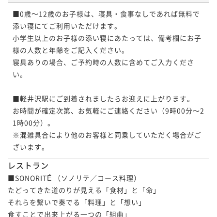
■0歳～12歳のお子様は、寝具・食事なしであれば無料で
添い寝にてご利用いただけます。

小学生以上のお子様の添い寝にあたっては、備考欄にお子
様の人数と年齢をご記入ください。

寝具ありの場合、ご予約時の人数に含めてご入力くださ
い。

■軽井沢駅にご到着されましたらお迎えに上がります。

お時間が確定次第、お気軽にご連絡ください（9時00分～2
1時00分）。

※混雑具合により他のお客様と同乗していただく場合がご
ざいます。
レストラン
■SONORITÉ （ソノリテ／コース料理）

たどってきた道のりが見える「食材」と「命」

それらを繋いで奏でる「料理」と「想い」

食すことで出来上がる一つの「組曲」
