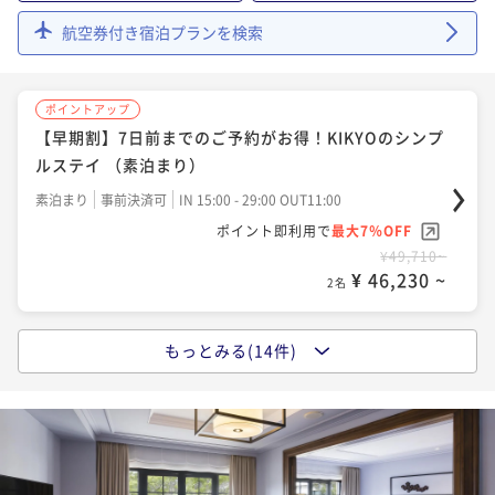
ポイントアップ
航空券付き宿泊プランを検索
【朝食付】信州食材にこだわったハーフビュッフェス
ポイントアップ
タイルの朝食が楽しめるベーシックステイ（年末年始
【早期割】7日前までのご予約がお得！朝食が楽しめる
限定）
朝食付き
事前決済可
IN 15:00 - 29:00 OUT11:00
ポイントアップ
ベーシックステイ（朝食付）
【早期割】7日前までのご予約がお得！KIKYOのシンプ
ポイント即利用で
最大7％OFF
朝食付き
事前決済可
IN 15:00 - 29:00 OUT11:00
¥76,002~
ルステイ （素泊まり）
¥ 70,681 ~
ポイント即利用で
最大7％OFF
2名
素泊まり
事前決済可
IN 15:00 - 29:00 OUT11:00
¥52,882~
¥ 49,180 ~
ポイント即利用で
最大7％OFF
2名
¥49,710~
ポイントアップ
¥ 46,230 ~
【夕朝食付／ア・ターブル】信州食材のカジュアルデ
2名
ポイントアップ
ィナーとご朝食のセットプラン
【Relux限定価格】信州食材にこだわったハーフビュッ
二食付き
現地決済可
事前決済可
IN 15:00 - 18:00 OUT11:00
もっとみる(14件)
ポイントアップ
フェスタイルの朝食が楽しめるベーシックステイ【朝
【早期割】7日前までのご予約がお得！朝食が楽しめる
ポイント即利用で
最大7％OFF
食付】
朝食付き
現地決済可
事前決済可
IN 15:00 - 29:00 OUT11:00
¥78,302~
ベーシックステイ（朝食付）
¥ 72,820 ~
ポイント即利用で
最大7％OFF
2名
朝食付き
事前決済可
IN 15:00 - 29:00 OUT11:00
¥62,328~
¥ 57,965 ~
ポイント即利用で
最大7％OFF
2名