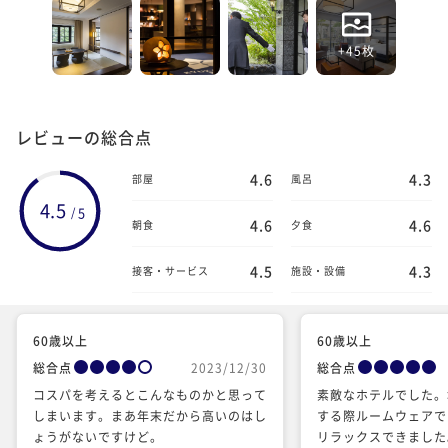
+45枚
レビューの総合点
4.6
4.3
部屋
風呂
4.5
5
/
4.6
4.6
朝食
夕食
4.5
4.3
接客・サービス
施設・設備
60歳以上
60歳以上
総合点
2023/12/30
総合点
コスパを考えるとこんなものかと思って
素敵なホテルでした。
しまいます。まあ年末だから高いのはし
する際ルームウェアで
ょうがないですけど。
リラックスできました