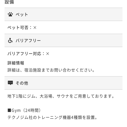
設備
¥115,094~
¥ 107,037 ~
2名
ペット
ポイントアップ
ポイントアップ
【朝食付】信州食材にこだわったハーフビュッフェス
【Refresh Journey／2食付】お部屋で優雅に過ごす
ペット可否：
×
タイルの朝食が楽しめるベーシックステイ（お盆限
ポイントアップ
休日。ハイティーのルームサービス付
定）
【夕朝食付／ソノリテ】シェフのおまかせコースディ
朝食付き
事前決済可
IN 15:00 - 29:00 OUT11:00
バリアフリー
二食付き
現地決済可
事前決済可
IN 15:00 - 18:00 OUT11:00
ナーとご朝食のセットプラン
ポイント即利用で
最大7％OFF
ポイント即利用で
最大7％OFF
¥130,694~
バリアフリー対応：
二食付き
現地決済可
×
事前決済可
IN 15:00 - 18:00 OUT11:00
¥118,698~
¥ 121,545 ~
2名
¥ 110,389 ~
ポイント即利用で
最大7％OFF
詳細情報
2名
¥126,840~
詳細は、宿泊施設までお問い合わせください。
¥ 117,961 ~
2名
ポイントアップ
ポイントアップ
その他
【KIKYOアニバーサリー／２食付】記念日ステイを演
【夕朝食付／ア・ターブル】信州食材のカジュアルデ
出する特典と「ソノリテ」コースディナー付
ポイントアップ
ィナーとご朝食のセットプラン（年末年始限定）
地下1階にジム、大浴場、サウナをご用意しております。

【Refresh Journey／2食付】お部屋で優雅に過ごす
二食付き
現地決済可
事前決済可
IN 15:00 - 18:00 OUT11:00
二食付き
事前決済可
IN 15:00 - 18:00 OUT11:00
休日。ハイティーのルームサービス付
ポイント即利用で
最大7％OFF
■Gym（24時間）

ポイント即利用で
最大7％OFF
¥132,558~
二食付き
現地決済可
事前決済可
IN 15:00 - 18:00 OUT11:00
テクノジム社のトレーニング機器4種類を設置。

¥123,920~
¥ 123,278 ~
2名
¥ 115,245 ~
ポイント即利用で
最大7％OFF
2名