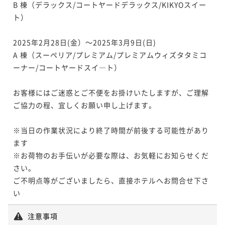
¥171,526~
B 棟（デラックス/コートヤードデラックス/KIKYOスイー
¥ 159,519 ~
2名
ト）

ポイントアップ
【朝食付】信州食材にこだわったハーフビュッフェス
2025年2月28日(金）～2025年3月9日(日)  

タイルの朝食が楽しめるベーシックステイ（お盆限
A 棟（スーペリア/プレミアム/プレミアムウィズタタミコ
定）
朝食付き
事前決済可
IN 15:00 - 29:00 OUT11:00
ーナー/コートヤードスイ―ト）

ポイント即利用で
最大7％OFF
¥167,984~
お客様にはご迷惑とご不便をお掛けいたしますが、ご理解
¥ 156,225 ~
2名
ご協力の程、宜しくお願い申し上げます。

※当日の作業状況により終了時間が前後する可能性があり
ポイントアップ
ます

【夕朝食付／ア・ターブル】信州食材のカジュアルデ
※お荷物のお手伝いが必要な際は、お気軽にお知らせくだ
ィナーとご朝食のセットプラン（お盆限定）
さい。

二食付き
事前決済可
IN 15:00 - 18:00 OUT11:00
ご不明点等がございましたら、直接ホテルへお問合せ下さ
ポイント即利用で
最大7％OFF
い
¥190,172~
¥ 176,859 ~
2名
注意事項