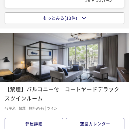
2名
ポイントアップ
【Relux限定価格】信州食材にこだわったハーフビュッ
もっとみる(13件)
ポイントアップ
フェスタイルの朝食が楽しめるベーシックステイ【朝
【50歳以上のお客様限定】朝食が無料でお得！KIKYO
食付】
朝食付き
現地決済可
事前決済可
IN 15:00 - 29:00 OUT11:00
のベーシックステイ（朝食付き）
ポイント即利用で
最大7％OFF
朝食付き
現地決済可
事前決済可
IN 15:00 - 29:00 OUT11:00
¥56,114~
¥ 52,186 ~
ポイント即利用で
最大7％OFF
2名
¥52,756~
¥ 49,063 ~
2名
ポイントアップ
【素泊まり】お部屋のみで自由に楽しむKIKYOのシン
1
2
3
4
5
ポイントアップ
プルステイ （年末年始限定）
【禁煙】バルコニー付 コートヤードデラック
【素泊まり】お部屋のみで自由に楽しむKIKYOのシン
素泊まり
事前決済可
IN 15:00 - 29:00 OUT11:00
プルステイ
スツインルーム
ポイント即利用で
最大7％OFF
素泊まり
現地決済可
事前決済可
IN 15:00 - 29:00 OUT11:00
¥66,430~
48平米
禁煙
無料Wi-Fi
ツイン
¥ 61,779 ~
ポイント即利用で
最大7％OFF
2名
¥52,756~
部屋詳細
空室カレンダー
¥ 49,063 ~
2名