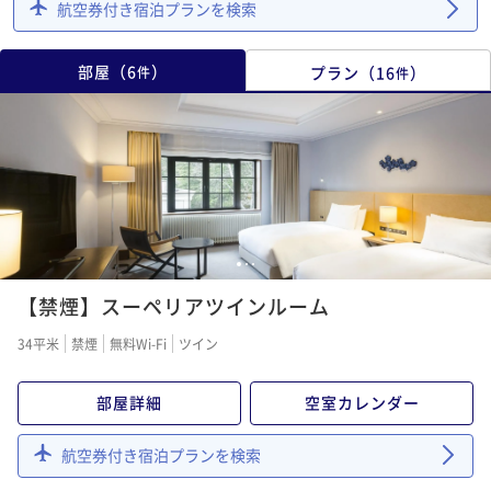
航空券付き宿泊プランを検索
部屋
（
6
）
プラン
（
16
）
件
件
1
2
3
【禁煙】スーペリアツインルーム
34平米
禁煙
無料Wi-Fi
ツイン
部屋詳細
空室カレンダー
航空券付き宿泊プランを検索