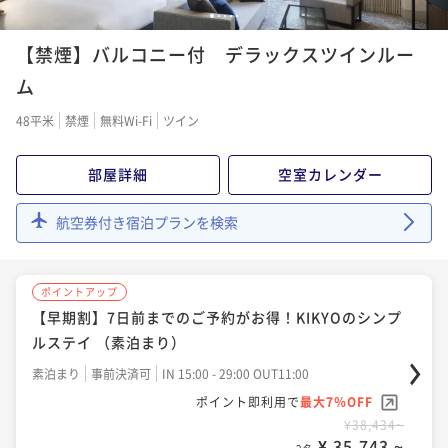
1
2
3
4
5
ポイントアップ
【禁煙】バルコニー付 デラックスツインルー
【50歳以上のお客様限定】朝食が無料でお得！KIKYO
のベーシックステイ（朝食付き）
ム
朝食付き
現地決済可
事前決済可
IN 15:00 - 29:00 OUT11:00
48平米
禁煙
無料Wi-Fi
ツイン
ポイント即利用で
最大7％OFF
¥46,542~
部屋詳細
空室カレンダー
¥ 43,284 ~
2名
航空券付き宿泊プランを検索
ポイントアップ
【早期割】7日前までのご予約がお得！朝食が楽しめる
ポイントアップ
ベーシックステイ（朝食付）
【早期割】7日前までのご予約がお得！KIKYOのシンプ
朝食付き
事前決済可
IN 15:00 - 29:00 OUT11:00
ルステイ （素泊まり）
ポイント即利用で
最大7％OFF
素泊まり
事前決済可
IN 15:00 - 29:00 OUT11:00
¥47,784~
¥ 44,439 ~
ポイント即利用で
最大7％OFF
2名
¥38,434~
¥ 35,743 ~