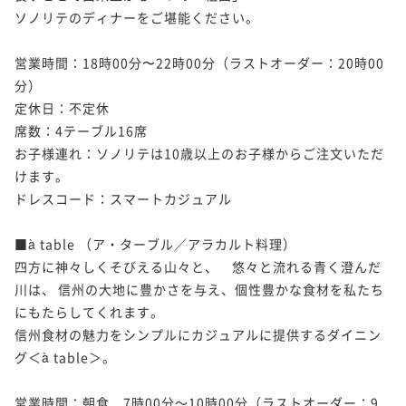
ソノリテのディナーをご堪能ください。

営業時間：18時00分〜22時00分（ラストオーダー：20時00
分）

定休日：不定休

席数：4テーブル16席

お子様連れ：ソノリテは10歳以上のお子様からご注文いただ
けます。

ドレスコード：スマートカジュアル

■à table （ア・ターブル／アラカルト料理）

四方に神々しくそびえる山々と、	悠々と流れる青く澄んだ
川は、	信州の大地に豊かさを与え、個性豊かな食材を私たち
にもたらしてくれます。

信州食材の魅力をシンプルにカジュアルに提供するダイニン
グ＜à table＞。

営業時間：朝食　7時00分～10時00分（ラストオーダー：9