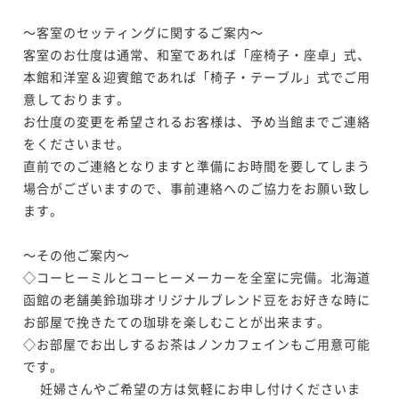
ポイントアップ
む特選会席プラン ― 記念日・長寿祝い・三世代のひと
【口福の逸品付】＜米沢牛ステーキor鮑の柔らか煮＞
～客室のセッティングに関するご案内～

ときに ―
二食付き
事前決済可
IN 15:00 - 18:00 OUT11:00
お好きな料理を選べる特選プラン／1泊2食付
客室のお仕度は通常、和室であれば「座椅子・座卓」式、
ポイント即利用で
最大7％OFF
本館和洋室＆迎賓館であれば「椅子・テーブル」式でご用
二食付き
事前決済可
IN 15:00 - 18:00 OUT11:00
¥150,040~
意しております。

¥ 139,537 ~
ポイント即利用で
最大7％OFF
2名
お仕度の変更を希望されるお客様は、予め当館までご連絡
¥147,620~
¥ 137,286 ~
をくださいませ。

2名
直前でのご連絡となりますと準備にお時間を要してしまう
場合がございますので、事前連絡へのご協力をお願い致し
ポイントアップ
ます。

【夏季限定】特選会席◆1日10名様限定グレードアップ
美食プラン 「鱧料理一品」＆「鮎ご飯」／1泊2食付
～その他ご案内～

二食付き
事前決済可
IN 15:00 - 18:00 OUT11:00
◇コーヒーミルとコーヒーメーカーを全室に完備。北海道
函館の老舗美鈴珈琲オリジナルブレンド豆をお好きな時に
ポイント即利用で
最大7％OFF
¥152,460~
お部屋で挽きたての珈琲を楽しむことが出来ます。

¥ 141,787 ~
2名
◇お部屋でお出しするお茶はノンカフェインもご用意可能
です。

 　妊婦さんやご希望の方は気軽にお申し付けくださいま
ポイントアップ