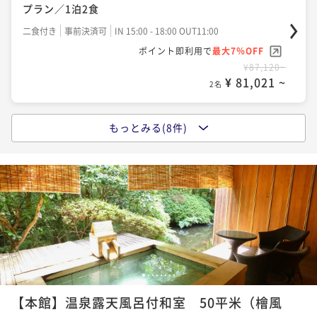
プラン／1泊2食
二食付き
事前決済可
IN 15:00 - 18:00 OUT11:00
ポイント即利用で
最大7％OFF
¥87,120~
¥ 81,021 ~
2名
もっとみる(8件)
ポイントアップ
【1日20名様限定】夕涼み、静寂のラウンジで過ごす特
別な宵
二食付き
事前決済可
IN 15:00 - 18:00 OUT11:00
ポイント即利用で
最大7％OFF
¥98,010~
¥ 91,149 ~
2名
1
2
3
4
5
6
7
8
ポイントアップ
【本館】温泉露天風呂付和室 50平米（檜風
【スタンダード】海石榴伝統の会席料理を味わう至福