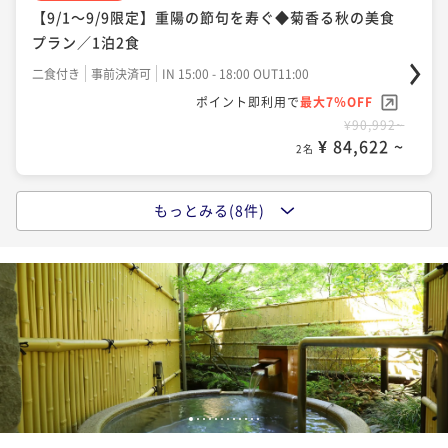
【90日前優待】海石榴伝統の会席料理を味わう至福の
【9/1～9/9限定】重陽の節句を寿ぐ◆菊香る秋の美食
二食付き
事前決済可
IN 15:00 - 18:00 OUT11:00
お部屋食／1泊2食付
プラン／1泊2食
ポイント即利用で
最大7％OFF
二食付き
事前決済可
IN 15:00 - 18:00 OUT11:00
¥123,420~
二食付き
事前決済可
IN 15:00 - 18:00 OUT11:00
¥ 114,780 ~
ポイント即利用で
最大7％OFF
2名
ポイント即利用で
最大7％OFF
¥98,736~
¥90,992~
¥ 91,824 ~
2名
¥ 84,622 ~
2名
ポイントアップ
【秋のお祝い・ご家族の集いに】奥湯河原の秋香る特
ポイントアップ
選会席― 記念日・長寿祝い・三世代のひとときに ―
もっとみる(8件)
ポイントアップ
【60日前優待】海石榴伝統の会席料理を味わう至福の
【1日20名様限定】夕涼み、静寂のラウンジで過ごす特
二食付き
事前決済可
IN 15:00 - 18:00 OUT11:00
お部屋食／1泊2食付
別な宵
ポイント即利用で
最大7％OFF
二食付き
事前決済可
IN 15:00 - 18:00 OUT11:00
¥123,420~
二食付き
事前決済可
IN 15:00 - 18:00 OUT11:00
¥ 114,780 ~
ポイント即利用で
最大7％OFF
2名
ポイント即利用で
最大7％OFF
¥100,066~
¥102,366~
¥ 93,061 ~
2名
¥ 95,200 ~
2名
ポイントアップ
【夏のお祝い・ご家族の集いに】奥湯河原の涼を愉し
1
2
3
4
5
6
7
8
9
10
11
12
ポイントアップ
む特選会席プラン ― 記念日・長寿祝い・三世代のひと
ポイントアップ
【9/1～9/9限定】重陽の節句を寿ぐ◆菊香る秋の美食