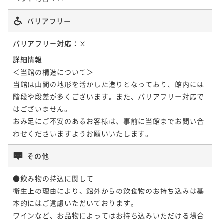
ときに ―
【1日20名様限定】夕涼み、静寂のラウンジで過ごす特
二食付き
事前決済可
IN 15:00 - 18:00 OUT11:00
ポイントアップ
別な宵
バリアフリー
ポイント即利用で
最大7％OFF
【30日前優待】海石榴伝統の会席料理を味わう至福の
¥140,360~
二食付き
事前決済可
IN 15:00 - 18:00 OUT11:00
お部屋食／1泊2食付
¥ 130,534 ~
バリアフリー対応：
×
2名
ポイント即利用で
最大7％OFF
二食付き
事前決済可
IN 15:00 - 18:00 OUT11:00
詳細情報
¥119,790~
¥ 111,404 ~
ポイント即利用で
最大7％OFF
＜当館の構造について＞

2名
¥114,950~
当館は山間の地形を活かした造りとなっており、館内には
¥ 106,903 ~
2名
階段や段差が多くございます。また、バリアフリー対応で
ポイントアップ
はございません。

【LA VILLA SPA 60分付】癒しのボディスパと会席を
おみ足にご不安のあるお客様は、事前に当館までお問い合
ポイントアップ
味わう特別ご滞在
わせくださいますようお願いいたします。
【室数限定】特典付き美食プラン◆選べるメイン：米
二食付き
事前決済可
IN 15:00 - 18:00 OUT11:00
沢牛ステーキor鮑の柔らか煮／1泊2食
その他
ポイント即利用で
最大7％OFF
二食付き
事前決済可
IN 15:00 - 18:00 OUT11:00
¥137,940~
¥ 128,284 ~
ポイント即利用で
最大7％OFF
●飲み物の持込に関して

2名
¥119,790~
衛生上の理由により、館外からの飲食物のお持ち込みは基
¥ 111,404 ~
2名
本的にはご遠慮いただいております。

ポイントアップ
ワインなど、お品物によってはお持ち込みいただける場合