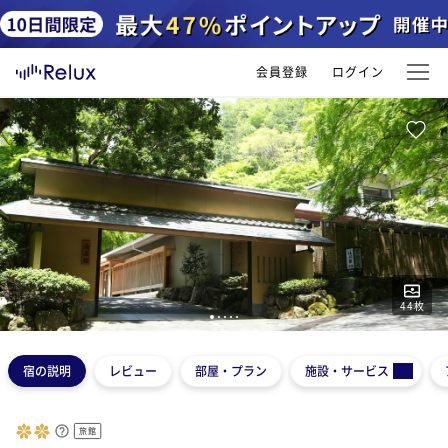
会員登録
ログイン
44
枚
1
2
3
4
5
宿の説明
レビュー
部屋・プラン
施設・サービス
旅館