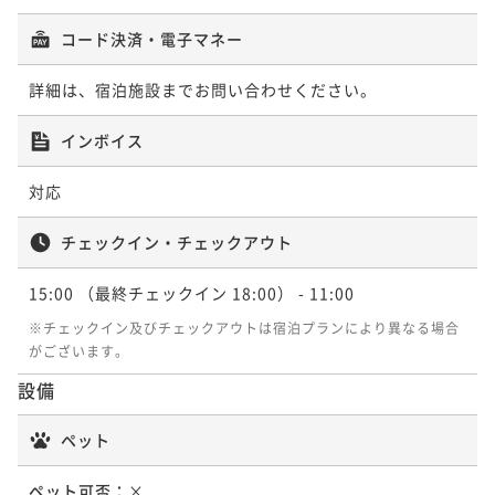
【30日前優待】海石榴伝統の会席料理を味わう至福の
二食付き
事前決済可
IN 15:00 - 18:00 OUT11:00
コード決済・電子マネー
ポイントアップ
お部屋食／1泊2食付
ポイント即利用で
最大7％OFF
【60日前優待】海石榴伝統の会席料理を味わう至福の
¥137,940~
二食付き
事前決済可
IN 15:00 - 18:00 OUT11:00
詳細は、宿泊施設までお問い合わせください。
お部屋食／1泊2食付
¥ 128,284 ~
2名
ポイント即利用で
最大7％OFF
二食付き
事前決済可
IN 15:00 - 18:00 OUT11:00
インボイス
¥110,594~
¥ 102,852 ~
ポイント即利用で
最大7％OFF
2名
ポイントアップ
¥108,294~
対応
【夏季限定】特選会席◆1日10名様限定グレードアップ
¥ 100,713 ~
2名
美食プラン 「鱧料理一品」＆「鮎ご飯」／1泊2食付
ポイントアップ
チェックイン・チェックアウト
【室数限定】特典付き美食プラン◆選べるメイン：米
二食付き
事前決済可
IN 15:00 - 18:00 OUT11:00
ポイントアップ
15:00
沢牛ステーキor鮑の柔らか煮／1泊2食
（最終チェックイン 18:00）
- 11:00
ポイント即利用で
最大7％OFF
【スタンダード】海石榴伝統の会席料理を味わう至福
¥137,940~
※チェックイン及びチェックアウトは宿泊プランにより異なる場合
二食付き
事前決済可
IN 15:00 - 18:00 OUT11:00
のお部屋食／1泊2食付
¥ 128,284 ~
がございます。
2名
ポイント即利用で
最大7％OFF
二食付き
事前決済可
IN 15:00 - 18:00 OUT11:00
¥115,434~
設備
¥ 107,353 ~
ポイント即利用で
最大17％OFF
2名
ポイントアップ
¥128,260~
ペット
【夏のお祝い・ご家族の集いに】奥湯河原の涼を愉し
¥ 106,455 ~
2名
む特選会席プラン ― 記念日・長寿祝い・三世代のひと
ポイントアップ
ペット可否：
×