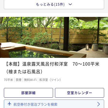
【秋季限定】特選会席◆1日10名様限定グレードアップ
お部屋食／1泊2食付
もっとみる(15件)
ポイントアップ
美食プラン 「松茸の土瓶蒸し＆松茸ご飯」／1泊2食付
【150日前優待】海石榴伝統の会席料理を味わう至福の
二食付き
事前決済可
IN 15:00 - 18:00 OUT11:00
二食付き
事前決済可
IN 15:00 - 18:00 OUT11:00
お部屋食／1泊2食付
ポイント即利用で
最大7％OFF
ポイント即利用で
最大7％OFF
¥106,238~
二食付き
事前決済可
IN 15:00 - 18:00 OUT11:00
¥125,840~
¥ 98,801 ~
2名
¥ 117,031 ~
ポイント即利用で
最大7％OFF
2名
¥95,710~
¥ 89,010 ~
2名
ポイントアップ
ポイントアップ
【1日20名様限定】夕涼み、静寂のラウンジで過ごす特
【秋のお祝い・ご家族の集いに】奥湯河原の秋香る特
1
2
3
4
5
6
7
8
9
10
11
12
別な宵
ポイントアップ
選会席― 記念日・長寿祝い・三世代のひとときに ―
【本館】温泉露天風呂付和洋室 70～100平米
【120日前優待】海石榴伝統の会席料理を味わう至福の
二食付き
事前決済可
IN 15:00 - 18:00 OUT11:00
二食付き
事前決済可
IN 15:00 - 18:00 OUT11:00
お部屋食／1泊2食付
（檜または石風呂）
ポイント即利用で
最大7％OFF
ポイント即利用で
最大7％OFF
¥111,078~
二食付き
事前決済可
IN 15:00 - 18:00 OUT11:00
¥128,260~
70平米
禁煙
無料Wi-Fi
和洋室（ツイン）
¥ 103,302 ~
2名
¥ 119,281 ~
ポイント即利用で
最大7％OFF
2名
¥96,194~
部屋詳細
空室カレンダー
¥ 89,460 ~
2名
ポイントアップ
ポイントアップ
【室数限定】特典付き美食プラン◆選べるメイン：米
航空券付き宿泊プランを検索
【口福の逸品付】＜米沢牛ステーキor鮑の柔らか煮＞