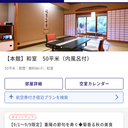
1
2
3
4
【本館】和室 50平米（内風呂付）
50平米
禁煙
無料Wi-Fi
和室
部屋詳細
空室カレンダー
航空券付き宿泊プランを検索
ポイントアップ
【9/1～9/9限定】重陽の節句を寿ぐ◆菊香る秋の美食