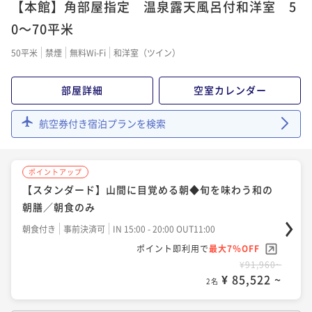
ときに ―
【本館】角部屋指定 温泉露天風呂付和洋室 5
【スタンダード】海石榴伝統の会席料理を味わう至福
二食付き
事前決済可
IN 15:00 - 18:00 OUT11:00
プラン／1泊2食
のお部屋食／1泊2食付
0～70平米
ポイント即利用で
最大7％OFF
二食付き
事前決済可
IN 15:00 - 18:00 OUT11:00
¥125,840~
二食付き
事前決済可
IN 15:00 - 18:00 OUT11:00
50平米
禁煙
無料Wi-Fi
和洋室（ツイン）
¥ 117,031 ~
ポイント即利用で
最大7％OFF
2名
ポイント即利用で
最大7％OFF
¥102,608~
¥108,900~
¥ 95,425 ~
部屋詳細
空室カレンダー
2名
¥ 101,277 ~
2名
航空券付き宿泊プランを検索
ポイントアップ
ポイントアップ
【スタンダード】海石榴伝統の会席料理を味わう至福
【LA VILLA SPA 60分付】癒しのボディスパと会席を
のお部屋食／1泊2食付
ポイントアップ
味わう特別ご滞在
【スタンダード】山間に目覚める朝◆旬を味わう和の
二食付き
事前決済可
IN 15:00 - 18:00 OUT11:00
二食付き
事前決済可
IN 15:00 - 18:00 OUT11:00
朝膳／朝食のみ
ポイント即利用で
最大17％OFF
ポイント即利用で
最大7％OFF
¥118,580~
朝食付き
事前決済可
IN 15:00 - 20:00 OUT11:00
¥123,420~
¥ 98,421 ~
2名
¥ 114,780 ~
ポイント即利用で
最大7％OFF
2名
¥91,960~
¥ 85,522 ~
2名
ポイントアップ
ポイントアップ
【30日前優待】海石榴伝統の会席料理を味わう至福の