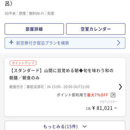
のお部屋食／1泊2食付
呂）
二食付き
事前決済可
IN 15:00 - 18:00 OUT11:00
50平米
禁煙
無料Wi-Fi
和室
ポイント即利用で
最大7％OFF
¥104,060~
部屋詳細
空室カレンダー
¥ 96,775 ~
2名
航空券付き宿泊プランを検索
ポイントアップ
【LA VILLA SPA 60分付】癒しのボディスパと会席を
ポイントアップ
味わう特別ご滞在
【スタンダード】山間に目覚める朝◆旬を味わう和の
二食付き
事前決済可
IN 15:00 - 18:00 OUT11:00
朝膳／朝食のみ
ポイント即利用で
最大7％OFF
朝食付き
事前決済可
IN 15:00 - 20:00 OUT11:00
¥118,580~
¥ 110,279 ~
ポイント即利用で
最大7％OFF
2名
¥87,120~
¥ 81,021 ~
2名
ポイントアップ
【秋季限定】特選会席◆1日10名様限定グレードアップ
もっとみる(15件)
ポイントアップ
美食プラン 「松茸の土瓶蒸し＆松茸ご飯」／1泊2食付