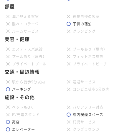
部屋
海が見える客室
夜景自慢の客室
離れ・コテージ
子供の宿泊
ルームサービス
グランピング
美容・健康
エステ・スパ施設
プールあり（屋内）
プールあり（屋外）
フィットネス施設
プライベートプール
プライベートビーチ
交通・周辺情報
駅から徒歩5分以内
送迎サービス
パーキング
コンビニ徒歩5分以内
施設・その他
ペットもOK
バリアフリー対応
EV充電スタンド
館内喫煙スペース
売店
託児サービス
エレベーター
クラブラウンジ