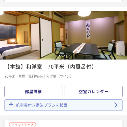
【150日前優待】海石榴伝統の会席料理を味わう至福の
二食付き
事前決済可
IN 15:00 - 18:00 OUT11:00
お部屋食／1泊2食付
ポイント即利用で
最大7％OFF
二食付き
事前決済可
IN 15:00 - 18:00 OUT11:00
¥121,000~
¥ 112,530 ~
ポイント即利用で
最大7％OFF
2名
¥92,322~
¥ 85,859 ~
2名
ポイントアップ
【口福の逸品付】＜米沢牛ステーキor鮑の柔らか煮＞
1
2
3
4
5
6
ポイントアップ
お好きな料理を選べる特選プラン／1泊2食付
【本館】和洋室 70平米（内風呂付）
【120日前優待】海石榴伝統の会席料理を味わう至福の
二食付き
事前決済可
IN 15:00 - 18:00 OUT11:00
お部屋食／1泊2食付
70平米
禁煙
無料Wi-Fi
和洋室（ツイン）
ポイント即利用で
最大7％OFF
二食付き
事前決済可
IN 15:00 - 18:00 OUT11:00
¥123,420~
¥ 114,780 ~
ポイント即利用で
最大7％OFF
部屋詳細
空室カレンダー
2名
¥92,564~
¥ 86,084 ~
2名
航空券付き宿泊プランを検索
ポイントアップ
【夏季限定】特選会席◆1日10名様限定グレードアップ
ポイントアップ
美食プラン 「鱧料理一品」＆「鮎ご飯」／1泊2食付
ポイントアップ