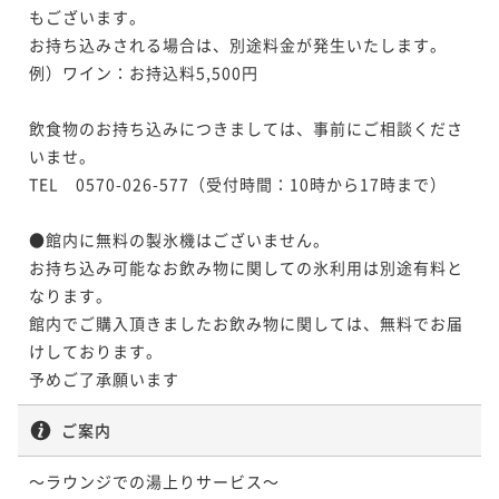
【秋季限定】特選会席◆1日10名様限定グレードアップ
もございます。

ポイントアップ
美食プラン 「松茸の土瓶蒸し＆松茸ご飯」／1泊2食付
お持ち込みされる場合は、別途料金が発生いたします。
【1日20名様限定】夕涼み、静寂のラウンジで過ごす特
二食付き
事前決済可
IN 15:00 - 18:00 OUT11:00
例）ワイン：お持込料5,500円

別な宵
ポイント即利用で
最大7％OFF
二食付き
事前決済可
IN 15:00 - 18:00 OUT11:00
¥140,360~
飲食物のお持ち込みにつきましては、事前にご相談くださ
¥ 130,534 ~
ポイント即利用で
最大7％OFF
2名
いませ。

¥124,146~
TEL　0570-026-577（受付時間：10時から17時まで）

¥ 115,455 ~
2名
ポイントアップ
●館内に無料の製氷機はございません。

【口福の逸品付】＜米沢牛ステーキor鮑の柔らか煮＞
お持ち込み可能なお飲み物に関しての氷利用は別途有料と
ポイントアップ
お好きな料理を選べる特選プラン／1泊2食付
なります。

【LA VILLA SPA 60分付】癒しのボディスパと会席を
二食付き
事前決済可
IN 15:00 - 18:00 OUT11:00
館内でご購入頂きましたお飲み物に関しては、無料でお届
味わう特別ご滞在
ポイント即利用で
最大7％OFF
けしております。

二食付き
事前決済可
IN 15:00 - 18:00 OUT11:00
¥142,780~
予めご了承願います
¥ 132,785 ~
ポイント即利用で
最大7％OFF
2名
¥142,780~
ご案内
¥ 132,785 ~
2名
ポイントアップ
～ラウンジでの湯上りサービス～

【秋のお祝い・ご家族の集いに】奥湯河原の秋香る特