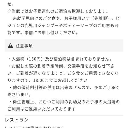
せ。

【夏のお祝い・ご家族の集いに】奥湯河原の涼を愉し
◇当館ではお子様連れのご宿泊も歓迎しております。

む特選会席プラン ― 記念日・長寿祝い・三世代のひと
 　未就学児向けのご夕食や、お子様用いす（先着順）、ピ
ときに ―
二食付き
事前決済可
IN 15:00 - 18:00 OUT11:00
ジョンの乳児用シャンプーやボディーソープのご用意も可
ポイント即利用で
最大7％OFF
能です。事前にお申し付けください。
¥154,880~
¥ 144,038 ~
2名
注意事項
・入湯税（150円）及び宿泊税は含まれておりません。

・お越しの際の到着予定時刻、交通手段をお知らせ下さ
い。ご到着が遅くなりますと、ご夕食をご用意できなくな
りますので、18:00までにお越しください。

 ・他の優待割引等の併用は出来ませんので、予めご了承く
ださいませ。

 ・衛生管理上、おむつご利用の乳幼児のお子様の大浴場の
レストラン
レストランは設けておりません。