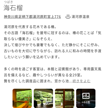
つばき
海石榴
神奈川県足柄下郡湯河原町宮上776
湯河原温泉
湯河原を代表する花木である椿。

その古語「海石榴」を屋号に冠するのは、椿の花ことば「気
取らない優美さ」になぞらえ、

決して煌びやかでも豪奢でもなく、ただ静かにそこに佇み、

古いものを大切に守りながら、訪れる人に和みの時間を手渡
したいという願いを込めています。

多くの時を過ごす客室は、本館と迎賓館があり、専用露天風
呂を備えるなど、趣やしつらいが異なる全29室。

贅を尽くした調度品に囲まれ、窓から池...
続きをよむ
+44枚