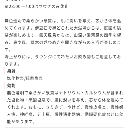
※23:00～7:00はサウナのみ休止

無色透明で柔らかい泉質は、肌に潤いを与え、芯から体を温
めてくれます。伊豆石で縁どられた大浴場からは、庭園の眺
望が楽しめます。露天風呂からは、山深い湯河原の四季を望
み、鳥や風、草木のざわめきを聞きながらの入浴が楽しめま
す。

湯上がりには、ラウンジにて冷たいお飲み物もご用意してお
泉質
塩化物泉/硫酸塩泉
効能
無色澄明で柔らかい泉質はナトリウム・カルシウムが含まれ
た塩化物・硫酸塩泉で、肌に潤いを与え、芯から体を温めて
くれます。おもに、きりきず、やけど、慢性皮膚炎、慢性婦
人病、神経痛、五十肩、慢性消化器病、動脈硬化症などに効
能があります。