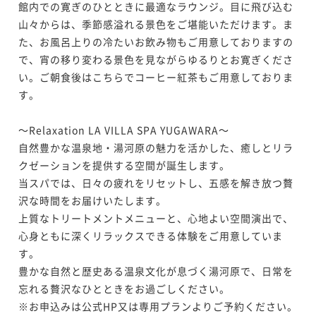
館内での寛ぎのひとときに最適なラウンジ。目に飛び込む
ポイントアップ
選会席― 記念日・長寿祝い・三世代のひとときに ―
山々からは、季節感溢れる景色をご堪能いただけます。ま
【秋季限定】特選会席◆1日10名様限定グレードアップ
二食付き
事前決済可
IN 15:00 - 18:00 OUT11:00
た、お風呂上りの冷たいお飲み物もご用意しておりますの
美食プラン 「松茸の土瓶蒸し＆松茸ご飯」／1泊2食付
ポイント即利用で
最大7％OFF
で、宵の移り変わる景色を見ながらゆるりとお寛ぎくださ
二食付き
事前決済可
IN 15:00 - 18:00 OUT11:00
¥142,780~
い。ご朝食後はこちらでコーヒー紅茶もご用意しておりま
¥ 132,785 ~
ポイント即利用で
最大7％OFF
2名
す。

¥145,200~
¥ 135,036 ~
2名
～Relaxation LA VILLA SPA YUGAWARA～

ポイントアップ
自然豊かな温泉地・湯河原の魅力を活かした、癒しとリラ
【夏季限定】特選会席◆1日10名様限定グレードアップ
クゼーションを提供する空間が誕生します。

ポイントアップ
美食プラン 「鱧料理一品」＆「鮎ご飯」／1泊2食付
当スパでは、日々の疲れをリセットし、五感を解き放つ贅
【秋のお祝い・ご家族の集いに】奥湯河原の秋香る特
二食付き
事前決済可
IN 15:00 - 18:00 OUT11:00
沢な時間をお届けいたします。

選会席― 記念日・長寿祝い・三世代のひとときに ―
ポイント即利用で
最大7％OFF
上質なトリートメントメニューと、心地よい空間演出で、
二食付き
事前決済可
IN 15:00 - 18:00 OUT11:00
¥147,620~
心身ともに深くリラックスできる体験をご用意していま
¥ 137,286 ~
ポイント即利用で
最大7％OFF
2名
す。

¥147,620~
豊かな自然と歴史ある温泉文化が息づく湯河原で、日常を
¥ 137,286 ~
2名
忘れる贅沢なひとときをお過ごしください。

ポイントアップ
※お申込みは公式HP又は専用プランよりご予約ください。

【夏のお祝い・ご家族の集いに】奥湯河原の涼を愉し