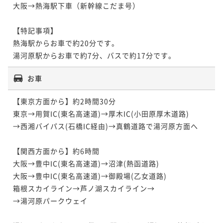
大阪→熱海駅下車（新幹線こだま号）

【特記事項】

熱海駅からお車で約20分です。

お車
【東京方面から】約2時間30分

東京→用賀IC(東名高速道)→厚木IC(小田原厚木道路)

→西湘バイパス(石橋IC経由)→真鶴道路で湯河原方面へ

【関西方面から】約6時間

大阪→豊中IC(東名高速道)→沼津(熱函道路)

大阪→豊中IC(東名高速道)→御殿場(乙女道路)

箱根スカイライン→芦ノ湖スカイライン→

→湯河原パークウェイ
