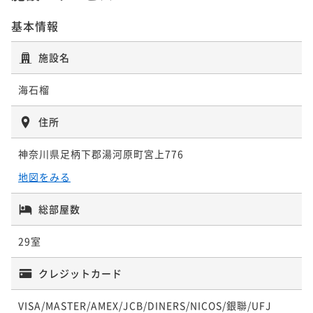
ポイントアップ
む特選会席プラン ― 記念日・長寿祝い・三世代のひと
【60日前優待】海石榴伝統の会席料理を味わう至福の
二食付き
事前決済可
IN 15:00 - 18:00 OUT11:00
基本情報
ときに ―
二食付き
事前決済可
IN 15:00 - 18:00 OUT11:00
ポイントアップ
お部屋食／1泊2食付
ポイント即利用で
最大7％OFF
【120日前優待】海石榴伝統の会席料理を味わう至福の
ポイント即利用で
最大7％OFF
施設名
¥135,520~
二食付き
事前決済可
IN 15:00 - 18:00 OUT11:00
¥130,680~
お部屋食／1泊2食付
¥ 126,033 ~
2名
¥ 121,532 ~
ポイント即利用で
最大7％OFF
2名
海石榴
二食付き
事前決済可
IN 15:00 - 18:00 OUT11:00
¥104,180~
¥ 96,887 ~
ポイント即利用で
最大7％OFF
2名
ポイントアップ
住所
¥99,824~
【秋のお祝い・ご家族の集いに】奥湯河原の秋香る特
¥ 92,836 ~
2名
選会席― 記念日・長寿祝い・三世代のひとときに ―
神奈川県足柄下郡湯河原町宮上776
ポイントアップ
【スタンダード】海石榴伝統の会席料理を味わう至福
二食付き
事前決済可
IN 15:00 - 18:00 OUT11:00
地図をみる
ポイントアップ
のお部屋食／1泊2食付
ポイント即利用で
最大7％OFF
【90日前優待】海石榴伝統の会席料理を味わう至福の
総部屋数
¥137,940~
二食付き
事前決済可
IN 15:00 - 18:00 OUT11:00
お部屋食／1泊2食付
¥ 128,284 ~
2名
ポイント即利用で
最大17％OFF
29室
二食付き
事前決済可
IN 15:00 - 18:00 OUT11:00
¥123,420~
¥ 102,438 ~
ポイント即利用で
最大7％OFF
2名
ポイントアップ
クレジットカード
¥106,480~
【口福の逸品付】＜米沢牛ステーキor鮑の柔らか煮＞
¥ 99,026 ~
2名
VISA/MASTER/AMEX/JCB/DINERS/NICOS/銀聯/UFJ
お好きな料理を選べる特選プラン／1泊2食付
ポイントアップ