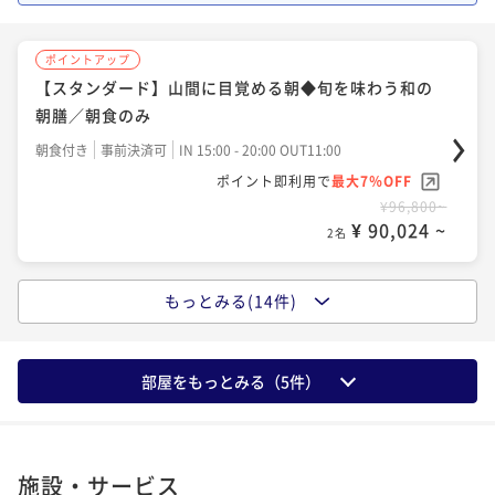
沢牛ステーキor鮑の柔らか煮／1泊2食
ポイントアップ
お好きな料理を選べる特選プラン／1泊2食付
【9/1～9/9限定】重陽の節句を寿ぐ◆菊香る秋の美食
二食付き
事前決済可
IN 15:00 - 18:00 OUT11:00
二食付き
事前決済可
IN 15:00 - 18:00 OUT11:00
ポイントアップ
プラン／1泊2食
ポイント即利用で
最大7％OFF
【スタンダード】山間に目覚める朝◆旬を味わう和の
ポイント即利用で
最大7％OFF
¥111,078~
二食付き
事前決済可
IN 15:00 - 18:00 OUT11:00
¥128,260~
朝膳／朝食のみ
¥ 103,302 ~
2名
¥ 119,281 ~
ポイント即利用で
最大7％OFF
2名
朝食付き
事前決済可
IN 15:00 - 20:00 OUT11:00
¥102,608~
¥ 95,425 ~
ポイント即利用で
最大7％OFF
2名
ポイントアップ
¥96,800~
ポイントアップ
【LA VILLA SPA 60分付】癒しのボディスパと会席を
¥ 90,024 ~
【夏季限定】特選会席◆1日10名様限定グレードアップ
2名
味わう特別ご滞在
ポイントアップ
美食プラン 「鱧料理一品」＆「鮎ご飯」／1泊2食付
【90日前優待】海石榴伝統の会席料理を味わう至福の
二食付き
事前決済可
IN 15:00 - 18:00 OUT11:00
二食付き
事前決済可
IN 15:00 - 18:00 OUT11:00
もっとみる(14件)
ポイントアップ
お部屋食／1泊2食付
ポイント即利用で
最大7％OFF
【150日前優待】海石榴伝統の会席料理を味わう至福の
ポイント即利用で
最大7％OFF
¥133,100~
二食付き
事前決済可
IN 15:00 - 18:00 OUT11:00
¥128,260~
お部屋食／1泊2食付
¥ 123,783 ~
2名
¥ 119,281 ~
ポイント即利用で
最大7％OFF
部屋をもっとみる（
5
件）
2名
二食付き
事前決済可
IN 15:00 - 18:00 OUT11:00
¥102,608~
¥ 95,425 ~
ポイント即利用で
最大7％OFF
2名
ポイントアップ
¥99,098~
ポイントアップ
【秋季限定】特選会席◆1日10名様限定グレードアップ
¥ 92,161 ~
【夏のお祝い・ご家族の集いに】奥湯河原の涼を愉し
2名
施設・サービス
美食プラン 「松茸の土瓶蒸し＆松茸ご飯」／1泊2食付