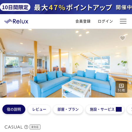
会員登録
ログイン
51
枚
1
2
3
4
5
宿の説明
レビュー
部屋・プラン
施設・サービス
貸別荘