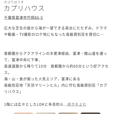
かぷりはうす
カプリハウス
千葉県富津市竹岡86-5
広大な芝生の庭から海が一望できる高台にたたずみ、ドラマ
や動画・TV撮影のロケ地にもなった高級貸別荘を貸切に…

首都圏からアクアラインの木更津経由、富津・館山道を通っ
て、富津中央IC下車、

高速道路から降りて10分　首都圏から約60分という好アクセ
ス。

海・山・食が揃った人気エリア、富津にある

高級別荘地「天羽マリーンヒル」内に佇む高級貸別荘「カプ
リハウス」

1階には広々としたLDKと多目的ル...
続きをよむ