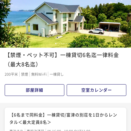
うございました。またお伺いします。
1
2
3
4
5
6
7
8
9
10
11
12
【禁煙・ペット不可】一棟貸切6名迄一律料金
（最大8名迄）
200平米
禁煙
無料Wi-Fi
一棟貸し
部屋詳細
空室カレンダー
【6名まで同料金】一棟貸切/富津の別荘を1日からレン
タル＜最大定員8名＞