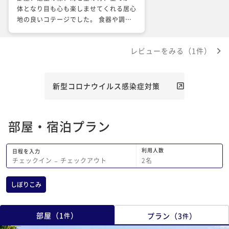
体となり目も心も楽しませてくれる居心
地の良いコテージでした。 食器や調理
器具も十分に揃っていて、食器選びに迷
いました。 ベッドは大小合わせて6台と
レビューをみる（1件）
ありましたが、その他に1階の多目的ル
ームに寝具はありませんが、シングルサ
イズのベッドらしきものがソファ代わり
に置いてありました。ベッドとして使用
新型コロナウイルス感染症対策
可能ですね。 冷蔵庫には2リットルの水
が2本用意されていましたので頂きまし
た。 庭でのBBQは炉だけでなく、流し
部屋・宿泊プラン
台やゴミ箱も設置されていてとても便利
でした。 基本は網焼きですが簡易的な
アルミプレートも用意されていて助かり
利用人数
日程を入力
ました。外灯があるので暗くなってから
2
名
チェックイン
−
チェックアウト
も楽しめました。 一番困ったことは国
道から入る道がわかりづらく、通り過ぎ
しぼりこみ
てしまったことでしょうか。 宿泊は本
当に快適にゆったりと寛げました。チェ
ックイン時に待っていて下さったスタッ
部屋
（
1
）
プラン
（
3
）
件
件
フさんもとてもいい方でした。ありがと