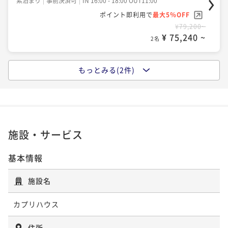
素泊まり
事前決済可
IN 16:00 - 18:00 OUT11:00
ポイント即利用で
最大5％OFF
¥79,200~
¥ 75,240 ~
2名
もっとみる(2件)
【24時間滞在】午前中からのチェックインで1日中楽し
む、至福の貸別荘滞在 （6名まで同料金）
素泊まり
事前決済可
IN 11:00 - 13:00 OUT11:00
ポイント即利用で
最大5％OFF
¥99,000~
施設・サービス
¥ 94,050 ~
2名
基本情報
「連泊限定」【6名まで同料金】一棟貸切/富津の別荘
施設名
を1日からレンタル＜最大定員8名＞
カプリハウス
素泊まり
事前決済可
IN 16:00 - 18:00 OUT11:00
ポイント即利用で
最大5％OFF
住所