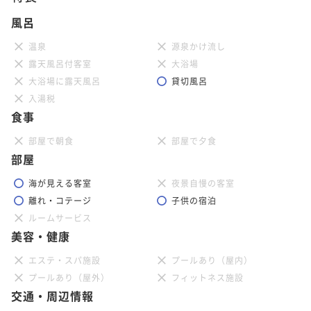
風呂
温泉
源泉かけ流し
露天風呂付客室
大浴場
大浴場に露天風呂
貸切風呂
入湯税
食事
部屋で朝食
部屋で夕食
部屋
海が見える客室
夜景自慢の客室
離れ・コテージ
子供の宿泊
ルームサービス
美容・健康
エステ・スパ施設
プールあり（屋内）
プールあり（屋外）
フィットネス施設
交通・周辺情報