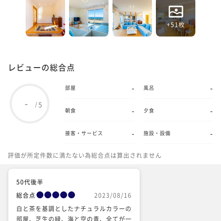
+51枚
レビューの総合点
-
-
部屋
風呂
-
5
/
-
-
朝食
夕食
-
-
接客・サービス
施設・設備
評価が所定件数に満たない為総合点は算出されません
50代後半
総合点
2023/08/16
白と茶を基調としたナチュラルカラーの
部屋、芝生の緑、海と空の青、全てが一