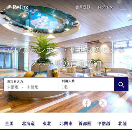
会員登録
ログイン
ハウステンボス・佐世保のビジネ
スホテルの宿泊予約
利用人数
日程を入力
1
名
未指定
−
未指定
全国
北海道
東北
北関東
首都圏
甲信越
北陸