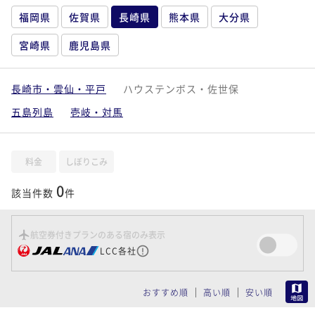
福岡県
佐賀県
長崎県
熊本県
大分県
宮崎県
鹿児島県
長崎市・雲仙・平戸
ハウステンボス・佐世保
五島列島
壱岐・対馬
料金
しぼりこみ
0
該当件数
件
航空券付きプランのある宿のみ表示
LCC各社
MAP
おすすめ順
高い順
安い順