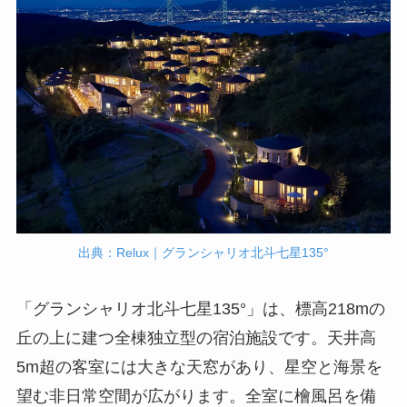
出典：Relux｜グランシャリオ北斗七星135°
「グランシャリオ北斗七星135°」は、標高218mの
丘の上に建つ全棟独立型の宿泊施設です。天井高
5m超の客室には大きな天窓があり、星空と海景を
望む非日常空間が広がります。全室に檜風呂を備