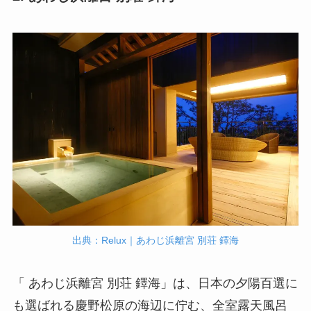
出典：Relux｜あわじ浜離宮 別荘 鐸海
「 あわじ浜離宮 別荘 鐸海」は、日本の夕陽百選に
も選ばれる慶野松原の海辺に佇む、全室露天風呂