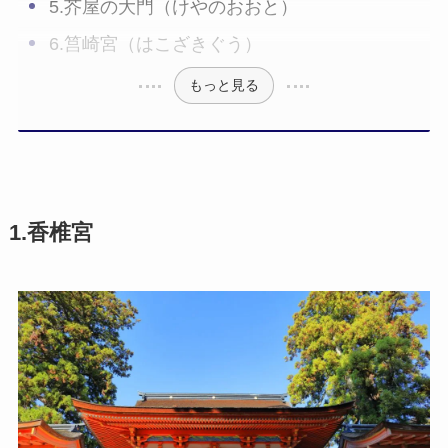
5.芥屋の大門（けやのおおと）
6.筥崎宮（はこざきぐう）
もっと見る
1.香椎宮