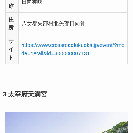
日向神峡
称
住
八女郡矢部村北矢部日向神
所
サ
https://www.crossroadfukuoka.jp/event/?mo
イ
de=detail&id=400000007131
ト
3.太宰府天満宮