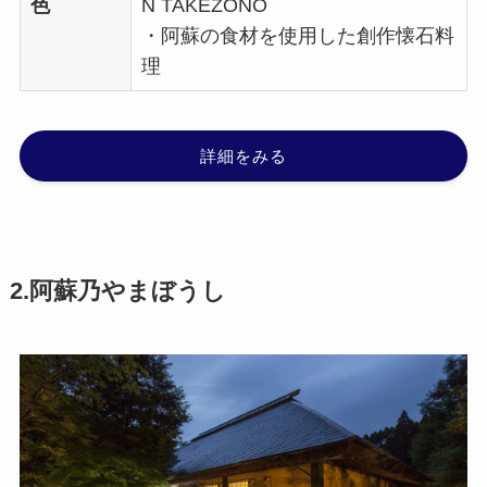
色
N TAKEZONO
・阿蘇の食材を使用した創作懐石料
理
詳細をみる
2.阿蘇乃やまぼうし