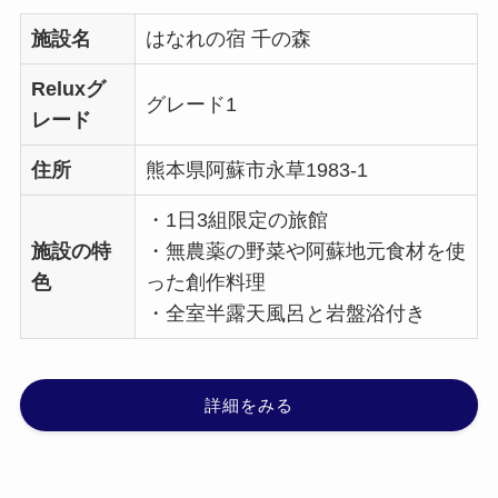
施設名
はなれの宿 千の森
Reluxグ
グレード1
レード
住所
熊本県阿蘇市永草1983-1
・1日3組限定の旅館
施設の特
・無農薬の野菜や阿蘇地元食材を使
色
った創作料理
・全室半露天風呂と岩盤浴付き
詳細をみる