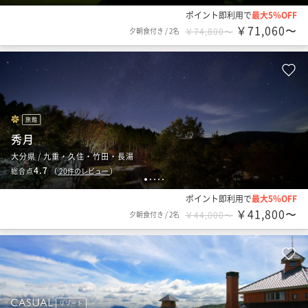
ポイント即利用で
最大5％OFF
￥71,060〜
夕朝食付き
/
2名
￥74,800〜
旅館
秀月
大分県 / 九重・久住・竹田・長湯
4.7
総合点
（
20
件のレビュー
）
1
2
3
4
5
ポイント即利用で
最大5％OFF
￥41,800〜
夕朝食付き
/
2名
￥44,000〜
リゾート