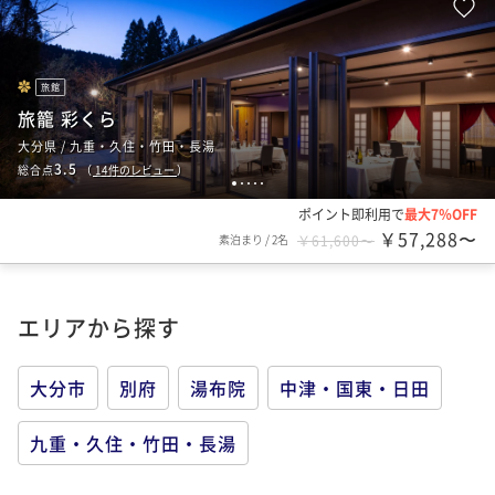
旅館
旅籠 彩くら
大分県 / 九重・久住・竹田・長湯
3.5
総合点
（
14
件のレビュー
）
1
2
3
4
5
ポイント即利用で
最大7％OFF
￥57,288〜
素泊まり
/
2名
￥61,600〜
エリアから探す
大分市
別府
湯布院
中津・国東・日田
九重・久住・竹田・長湯