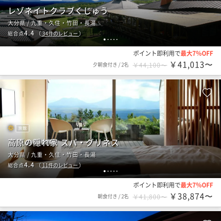
レゾネイトクラブくじゅう
大分県 / 九重・久住・竹田・長湯
4.4
総合点
（
34
件のレビュー
）
1
2
3
4
5
ポイント即利用で
最大7％OFF
￥41,013〜
夕朝食付き
/
2名
￥44,100〜
旅館
高原の隠れ家 スパ・グリネス
大分県 / 九重・久住・竹田・長湯
4.4
総合点
（
11
件のレビュー
）
1
2
3
4
5
ポイント即利用で
最大7％OFF
￥38,874〜
朝食付き
/
2名
￥41,800〜