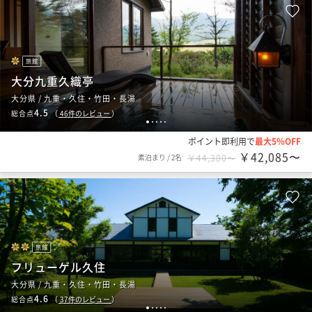
旅館
大分九重久織亭
大分県 / 九重・久住・竹田・長湯
4.5
総合点
（
46
件のレビュー
）
1
2
3
4
5
ポイント即利用で
最大5％OFF
￥42,085〜
素泊まり
/
2名
￥44,300〜
旅館
フリューゲル久住
大分県 / 九重・久住・竹田・長湯
4.6
総合点
（
37
件のレビュー
）
1
2
3
4
5