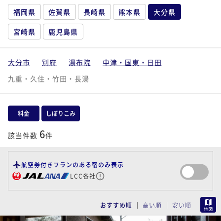
福岡県
佐賀県
長崎県
熊本県
大分県
宮崎県
鹿児島県
大分市
別府
湯布院
中津・国東・日田
九重・久住・竹田・長湯
料金
しぼりこみ
6
該当件数
件
航空券付きプランのある宿のみ表示
LCC各社
MAP
おすすめ順
高い順
安い順