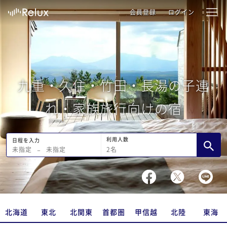
会員登録
ログイン
九重・久住・竹田・長湯の子連
れ・家族旅行向けの宿
利用人数
日程を入力
2
名
未指定
−
未指定
北海道
東北
北関東
首都圏
甲信越
北陸
東海