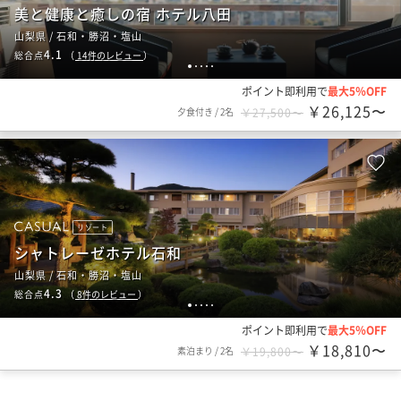
美と健康と癒しの宿 ホテル八田
山梨県 / 石和・勝沼・塩山
4.1
総合点
（
14
件のレビュー
）
1
2
3
4
5
ポイント即利用で
最大5％OFF
￥26,125〜
夕食付き
/
2名
￥27,500〜
リゾート
シャトレーゼホテル石和
山梨県 / 石和・勝沼・塩山
4.3
総合点
（
8
件のレビュー
）
1
2
3
4
5
ポイント即利用で
最大5％OFF
￥18,810〜
素泊まり
/
2名
￥19,800〜