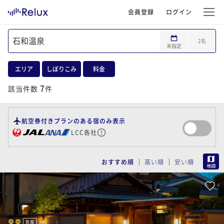
会員登録
ログイン
2
名
未指定
エリア
しぼりこみ
料金
7
該当件数
件
航空券付きプランのある宿のみ表示
LCC各社
MAP
おすすめ順
高い順
安い順
旅館