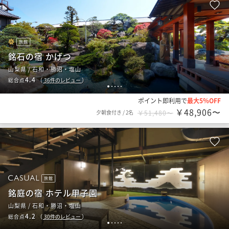
旅館
銘石の宿 かげつ
山梨県 / 石和・勝沼・塩山
4.4
総合点
（
36
件のレビュー
）
1
2
3
4
5
ポイント即利用で
最大5％OFF
￥48,906〜
夕朝食付き
/
2名
￥51,480〜
旅館
銘庭の宿 ホテル甲子園
山梨県 / 石和・勝沼・塩山
4.2
総合点
（
30
件のレビュー
）
1
2
3
4
5