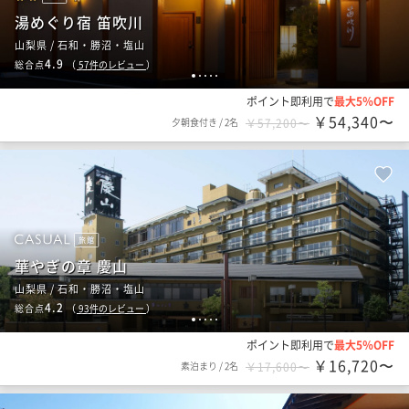
湯めぐり宿 笛吹川
山梨県 / 石和・勝沼・塩山
4.9
総合点
（
57
件のレビュー
）
1
2
3
4
5
ポイント即利用で
最大5％OFF
￥54,340〜
夕朝食付き
/
2名
￥57,200〜
旅館
華やぎの章 慶山
山梨県 / 石和・勝沼・塩山
4.2
総合点
（
93
件のレビュー
）
1
2
3
4
5
ポイント即利用で
最大5％OFF
￥16,720〜
素泊まり
/
2名
￥17,600〜