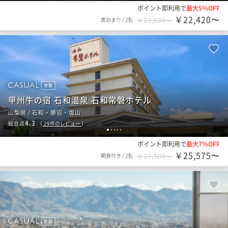
ポイント即利用で
最大5％OFF
￥22,420〜
素泊まり
/
2名
￥23,600〜
旅館
甲州牛の宿 石和温泉 石和常磐ホテル
山梨県 / 石和・勝沼・塩山
4.3
総合点
（
29
件のレビュー
）
1
2
3
4
5
ポイント即利用で
最大7％OFF
￥25,575〜
朝食付き
/
2名
￥27,500〜
旅館