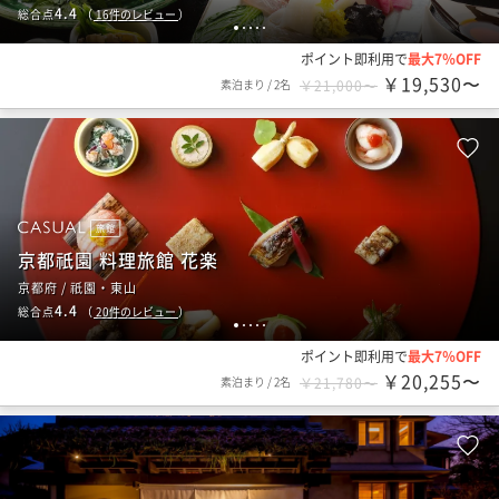
4.4
総合点
（
16
件のレビュー
）
1
2
3
4
5
ポイント即利用で
最大7％OFF
￥19,530〜
素泊まり
/
2名
￥21,000〜
旅館
京都祇園 料理旅館 花楽
京都府 / 祇園・東山
4.4
総合点
（
20
件のレビュー
）
1
2
3
4
5
ポイント即利用で
最大7％OFF
￥20,255〜
素泊まり
/
2名
￥21,780〜