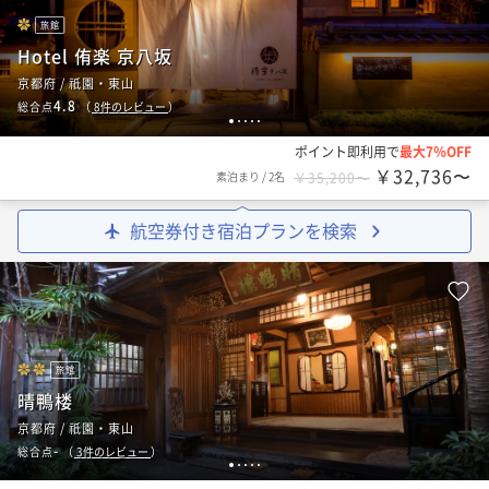
旅館
Hotel 侑楽 京八坂
京都府 / 祇園・東山
4.8
総合点
（
8
件のレビュー
）
1
2
3
4
5
ポイント即利用で
最大7％OFF
￥32,736〜
素泊まり
/
2名
￥35,200〜
航空券付き宿泊プランを検索
旅館
晴鴨楼
京都府 / 祇園・東山
-
総合点
（
3
件のレビュー
）
1
2
3
4
5