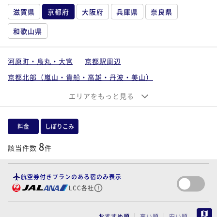
滋賀県
京都府
大阪府
兵庫県
奈良県
和歌山県
河原町・烏丸・大宮
京都駅周辺
京都北部（嵐山・貴船・高雄・丹波・美山）
祗園・東山・北白川
京都南部（宇治・長岡京・山崎）
エリアをもっと見る
舞鶴・天橋立・丹後・福知山
料金
しぼりこみ
8
該当件数
件
航空券付きプランのある宿のみ表示
LCC各社
MAP
おすすめ順
高い順
安い順