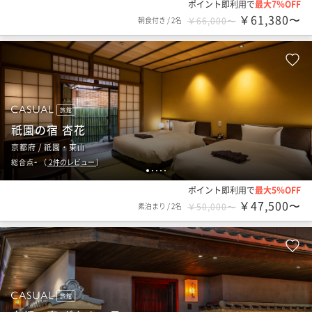
ポイント即利用で
最大7％OFF
￥61,380〜
朝食付き
/
2名
￥66,000〜
旅館
祇園の宿 杏花
京都府 / 祇園・東山
-
総合点
（
2
件のレビュー
）
1
2
3
4
5
ポイント即利用で
最大5％OFF
￥47,500〜
素泊まり
/
2名
￥50,000〜
旅館