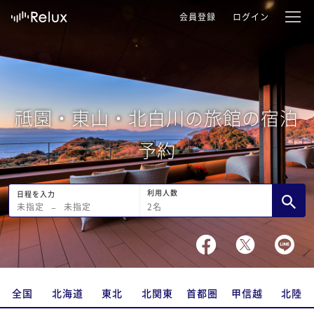
会員登録
ログイン
祗園・東山・北白川の旅館の宿泊
予約
利用人数
日程を入力
2
名
未指定
−
未指定
全国
北海道
東北
北関東
首都圏
甲信越
北陸