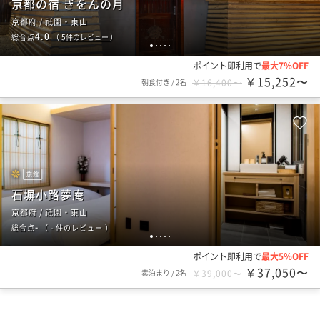
京都の宿 ぎをんの月
京都府 / 祇園・東山
4.0
総合点
（
5
件のレビュー
）
1
2
3
4
5
ポイント即利用で
最大7％OFF
￥15,252〜
朝食付き
/
2名
￥16,400〜
旅館
石塀小路夢庵
京都府 / 祇園・東山
-
総合点
（
- 件のレビュー
）
1
2
3
4
5
ポイント即利用で
最大5％OFF
￥37,050〜
素泊まり
/
2名
￥39,000〜