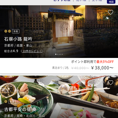
旅館
石塀小路 龍吟
京都府 / 祇園・東山
4.9
総合点
（
10
件のレビュー
）
1
2
3
4
5
ポイント即利用で
最大5％OFF
￥38,000〜
素泊まり
/
2名
￥40,000〜
旅館
古都平安の宿 奏
京都府 / 岡崎・北白川・北山