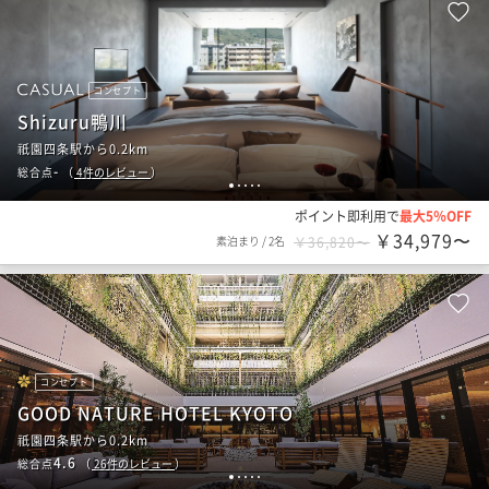
コンセプト
Shizuru鴨川
祇園四条駅から0.2km
-
総合点
（
4
件のレビュー
）
1
2
3
4
5
ポイント即利用で
最大5％OFF
￥34,979〜
素泊まり
/
2名
￥36,820〜
コンセプト
GOOD NATURE HOTEL KYOTO
祇園四条駅から0.2km
4.6
総合点
（
26
件のレビュー
）
1
2
3
4
5