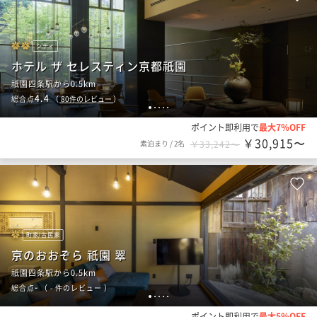
シティ
ホテル ザ セレスティン京都祇園
祇園四条駅から0.5km
4.4
総合点
（
80
件のレビュー
）
1
2
3
4
5
ポイント即利用で
最大7％OFF
￥30,915〜
素泊まり
/
2名
￥33,242〜
町家/古民家
京のおおぞら 祇園 翠
祇園四条駅から0.5km
-
総合点
（
- 件のレビュー
）
1
2
3
4
5
ポイント即利用で
最大5％OFF