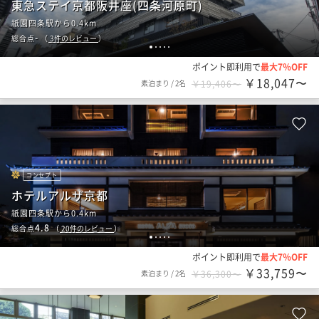
東急ステイ京都阪井座(四条河原町)
祇園四条駅から0.4km
-
総合点
（
3
件のレビュー
）
1
2
3
4
5
ポイント即利用で
最大7％OFF
￥18,047〜
素泊まり
/
2名
￥19,406〜
コンセプト
ホテルアルザ京都
祇園四条駅から0.4km
4.8
総合点
（
20
件のレビュー
）
1
2
3
4
5
ポイント即利用で
最大7％OFF
￥33,759〜
素泊まり
/
2名
￥36,300〜