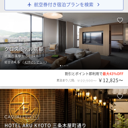
航空券付き宿泊プランを検索
コンセプト
クロスホテル京都
祇園四条駅から0.6km
4.6
総合点
（
42
件のレビュー
）
1
2
3
4
5
割引とポイント即利用で
最大43％OFF
￥12,825〜
素泊まり
/
2名
￥22,500〜
コンセプト
HOTEL ARU KYOTO 三条木屋町通り