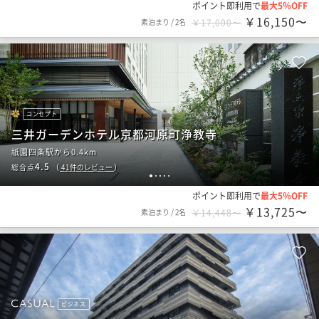
ポイント即利用で
最大5％OFF
￥16,150〜
素泊まり
/
2名
￥17,000〜
コンセプト
三井ガーデンホテル京都河原町浄教寺
祇園四条駅から0.4km
4.5
総合点
（
41
件のレビュー
）
1
2
3
4
5
ポイント即利用で
最大5％OFF
￥13,725〜
素泊まり
/
2名
￥14,448〜
ビジネス