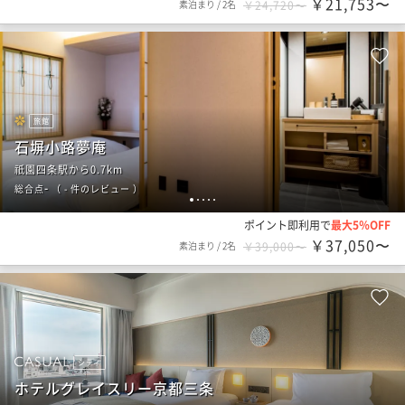
￥21,753〜
素泊まり
/
2名
￥24,720〜
旅館
石塀小路夢庵
祇園四条駅から0.7km
-
総合点
（
- 件のレビュー
）
1
2
3
4
5
ポイント即利用で
最大5％OFF
￥37,050〜
素泊まり
/
2名
￥39,000〜
シティ
ホテルグレイスリー京都三条