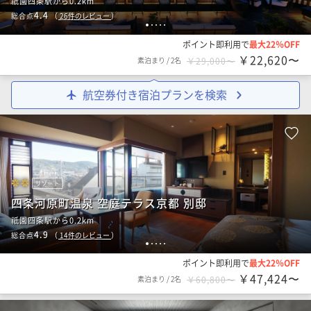
祇園四条駅から0.2km
4.4
総合点
（
26
件のレビュー
）
1
2
3
4
5
ポイント即利用で
最大22％OFF
￥22,620〜
素泊まり
/
2名
￥29,000〜
航空券付き宿泊プランを検索
リゾート
四条河原町温泉 空庭テラス京都 別邸
祇園四条駅から0.2km
4.9
総合点
（
14
件のレビュー
）
1
2
3
4
5
ポイント即利用で
最大22％OFF
￥47,424〜
素泊まり
/
2名
￥60,800〜