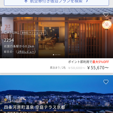
航空券付き宿泊プランを検索
貸別荘/ペンションなど
2254
祇園四条駅から0.2km
-
総合点
（
1
件のレビュー
）
1
2
3
4
5
ポイント即利用で
最大5％OFF
￥55,670〜
素泊まり
/
2名
￥58,600〜
リゾート
四条河原町温泉 空庭テラス京都