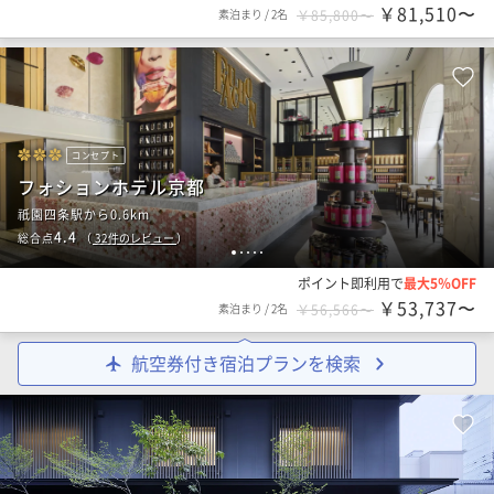
￥81,510〜
素泊まり
/
2名
￥85,800〜
コンセプト
フォションホテル京都
祇園四条駅から0.6km
4.4
総合点
（
32
件のレビュー
）
1
2
3
4
5
ポイント即利用で
最大5％OFF
￥53,737〜
素泊まり
/
2名
￥56,566〜
航空券付き宿泊プランを検索