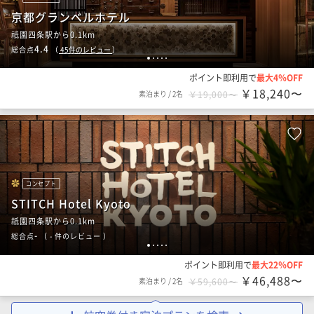
京都グランベルホテル
祇園四条駅から0.1km
4.4
総合点
（
45
件のレビュー
）
1
2
3
4
5
ポイント即利用で
最大4％OFF
￥18,240〜
素泊まり
/
2名
￥19,000〜
コンセプト
STITCH Hotel Kyoto
祇園四条駅から0.1km
-
総合点
（
- 件のレビュー
）
1
2
3
4
5
ポイント即利用で
最大22％OFF
￥46,488〜
素泊まり
/
2名
￥59,600〜