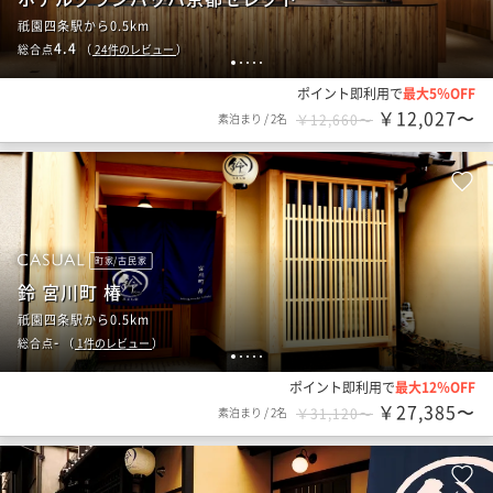
祇園四条駅から0.5km
4.4
総合点
（
24
件のレビュー
）
1
2
3
4
5
ポイント即利用で
最大5％OFF
￥12,027〜
素泊まり
/
2名
￥12,660〜
町家/古民家
鈴 宮川町 椿
祇園四条駅から0.5km
-
総合点
（
1
件のレビュー
）
1
2
3
4
5
ポイント即利用で
最大12％OFF
￥27,385〜
素泊まり
/
2名
￥31,120〜