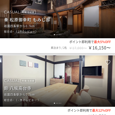
町家/古民家
奏 松原御幸町 もみじ邸
祇園四条駅から0.7km
-
総合点
（
1
件のレビュー
）
1
2
3
4
5
ポイント即利用で
最大5％OFF
￥16,150〜
素泊まり
/
2名
￥17,000〜
町家/古民家
鈴 八坂高台寺
祇園四条駅から0.7km
-
総合点
（
- 件のレビュー
）
1
2
3
4
5
ポイント即利用で
最大12％OFF