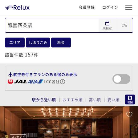
会員登録
ログイン
2
名
未指定
エリア
しぼりこみ
料金
157
該当件数
件
航空券付きプランのある宿のみ表示
LCC各社
MAP
駅から近い順
おすすめ順
高い順
安い順
コンセプト