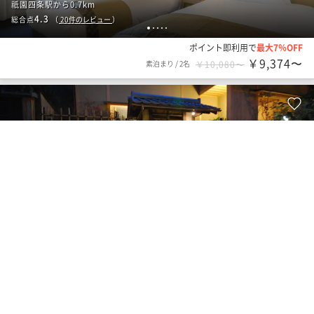
祇園四条駅から0.7km
4.3
総合点
（
20
件のレビュー
）
1
2
3
4
5
ポイント即利用で
最大7％OFF
￥9,374〜
素泊まり
/
2名
￥10,080〜
旅館
石塀小路 龍吟
祇園四条駅から0.7km
4.9
総合点
（
10
件のレビュー
）
1
2
3
4
5
ポイント即利用で
最大5％OFF
￥38,000〜
素泊まり
/
2名
￥40,000〜