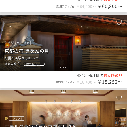
￥60,800〜
素泊まり
/
2名
￥64,000〜
旅館
京都の宿 ぎをんの月
祇園四条駅から0.5km
4.0
総合点
（
5
件のレビュー
）
1
2
3
4
5
ポイント即利用で
最大7％OFF
￥15,252〜
朝食付き
/
2名
￥16,400〜
コンセプト
ホテルグランバッハ京都セレクト