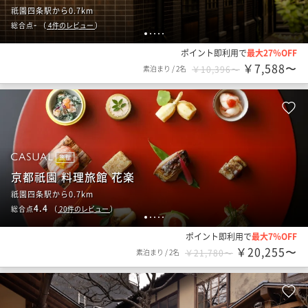
祇園四条駅から0.7km
-
総合点
（
4
件のレビュー
）
1
2
3
4
5
ポイント即利用で
最大27％OFF
￥7,588〜
素泊まり
/
2名
￥10,396〜
旅館
京都祇園 料理旅館 花楽
祇園四条駅から0.7km
4.4
総合点
（
20
件のレビュー
）
1
2
3
4
5
ポイント即利用で
最大7％OFF
￥20,255〜
素泊まり
/
2名
￥21,780〜