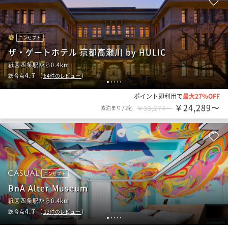
コンセプト
ザ・ゲートホテル 京都高瀬川 by HULIC
祇園四条駅から0.4km
4.7
総合点
（
64
件のレビュー
）
1
2
3
4
5
ポイント即利用で
最大27％OFF
￥24,289〜
素泊まり
/
2名
￥33,274〜
コンセプト
BnA Alter Museum
祇園四条駅から0.4km
4.7
総合点
（
13
件のレビュー
）
1
2
3
4
5