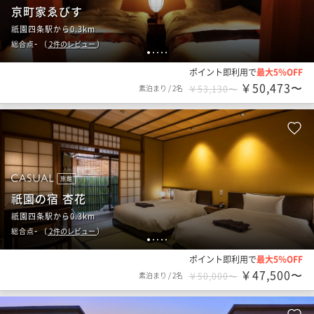
京町家ゑびす
祇園四条駅から0.3km
-
総合点
（
2
件のレビュー
）
1
2
3
4
5
ポイント即利用で
最大5％OFF
￥50,473〜
素泊まり
/
2名
￥53,130〜
旅館
祇園の宿 杏花
祇園四条駅から0.3km
-
総合点
（
2
件のレビュー
）
1
2
3
4
5
ポイント即利用で
最大5％OFF
￥47,500〜
素泊まり
/
2名
￥50,000〜