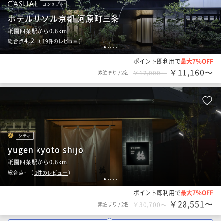
コンセプト
ホテルリソル京都 河原町三条
祇園四条駅から0.6km
4.2
総合点
（
19
件のレビュー
）
1
2
3
4
5
ポイント即利用で
最大7％OFF
￥11,160〜
素泊まり
/
2名
￥12,000〜
シティ
yugen kyoto shijo
祇園四条駅から0.6km
-
総合点
（
1
件のレビュー
）
1
2
3
4
5
ポイント即利用で
最大7％OFF
￥28,551〜
素泊まり
/
2名
￥30,700〜