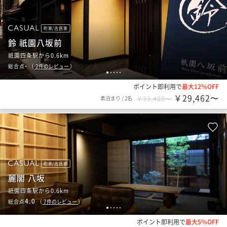
町家/古民家
鈴 祇園八坂前
祇園四条駅から0.6km
-
総合点
（
2
件のレビュー
）
1
2
3
4
5
ポイント即利用で
最大12％OFF
￥29,462〜
素泊まり
/
2名
￥33,480〜
町家/古民家
麗閣 八坂
祇園四条駅から0.6km
4.0
総合点
（
7
件のレビュー
）
1
2
3
4
5
ポイント即利用で
最大5％OFF