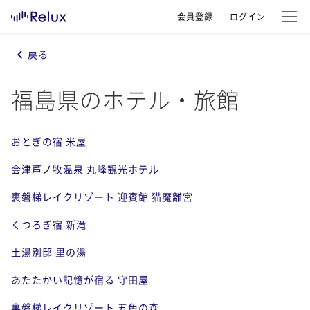
会員登録
ログイン
戻る
福島県のホテル・旅館
おとぎの宿 米屋
会津芦ノ牧温泉 丸峰観光ホテル
裏磐梯レイクリゾート 迎賓館 猫魔離宮
くつろぎ宿 新滝
土湯別邸 里の湯
あたたかい記憶が宿る 守田屋
裏磐梯レイクリゾート 五色の森