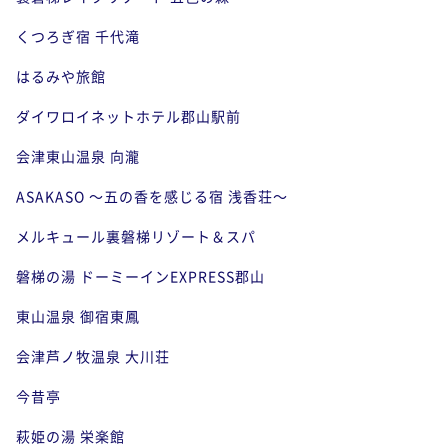
くつろぎ宿 千代滝
はるみや旅館
ダイワロイネットホテル郡山駅前
会津東山温泉 向瀧
ASAKASO ～五の香を感じる宿 浅香荘～
メルキュール裏磐梯リゾート＆スパ
磐梯の湯 ドーミーインEXPRESS郡山
東山温泉 御宿東鳳
会津芦ノ牧温泉 大川荘
今昔亭
萩姫の湯 栄楽館