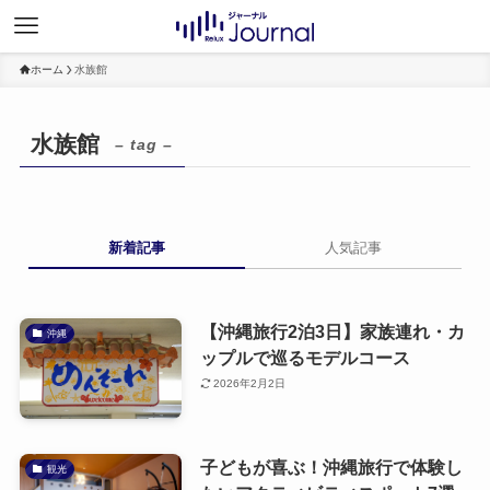
ホーム
水族館
水族館
– tag –
新着記事
人気記事
【沖縄旅行2泊3日】家族連れ・カ
沖縄
ップルで巡るモデルコース
2026年2月2日
子どもが喜ぶ！沖縄旅行で体験し
観光