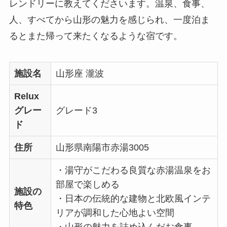
レンドリーに教えてくださいます。温泉、食事、
人、すべてから山形の魅力を感じられ、一度泊ま
るとまた帰って来たくなるような宿です。
施設名
山形座 瀧波
Relux
グレー
グレード3
ド
住所
山形県南陽市赤湯3005
・湯守がこだわる良質な赤湯温泉をお
部屋で楽しめる
施設の
・日本の伝統的な建物と北欧風インテ
特色
リアが調和した心地よい空間