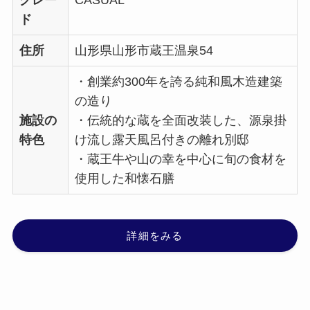
ド
住所
山形県山形市蔵王温泉54
・創業約300年を誇る純和風木造建築
の造り
施設の
・伝統的な蔵を全面改装した、源泉掛
特色
け流し露天風呂付きの離れ別邸
・蔵王牛や山の幸を中心に旬の食材を
使用した和懐石膳
詳細をみる