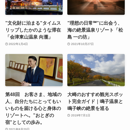
”文化財に泊まる”タイムス
”理想の日常℠”に出会う、
リップしたかのような滞在
海の絶景温泉リゾート「松
「会津東山温泉 向瀧」
島 一の坊」
2022年1月4日
2021年10月27日
第48回 お客さま、地域の
大崎のおすすめ観光スポッ
人、自分たちにとってもい
ト完全ガイド｜鳴子温泉と
いものを届ける心と身体の
鳴子峡の絶景を巡る
リゾートへ。”おとぎの
2019年7月1日
宿”としての歩み。
2021年8月20日