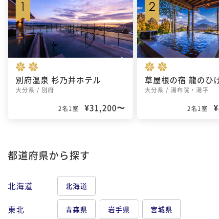
別府温泉 杉乃井ホテル
大分県 / 別府
大分県 / 湯布院・湯平
¥31,200〜
¥
2名1室
2名1室
都道府県から探す
北海道
北海道
東北
青森県
岩手県
宮城県