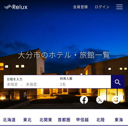
会員登録
ログイン
大分市のホテル・旅館一覧
利用人数
日程を入力
2
名
未指定
−
未指定
北海道
東北
北関東
首都圏
甲信越
北陸
東海