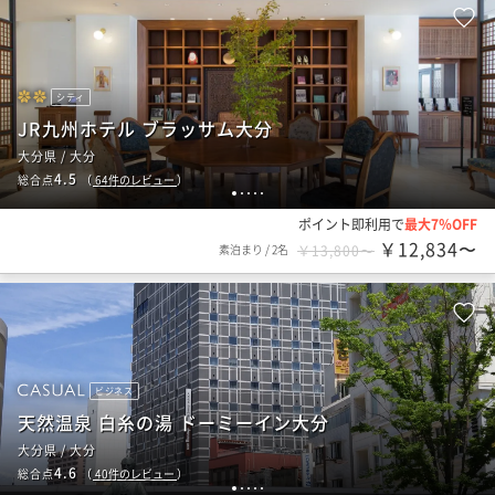
シティ
JR九州ホテル ブラッサム大分
大分県 / 大分
4.5
総合点
（
64
件のレビュー
）
1
2
3
4
5
ポイント即利用で
最大7％OFF
￥12,834〜
素泊まり
/
2名
￥13,800〜
ビジネス
天然温泉 白糸の湯 ドーミーイン大分
大分県 / 大分
4.6
総合点
（
40
件のレビュー
）
1
2
3
4
5