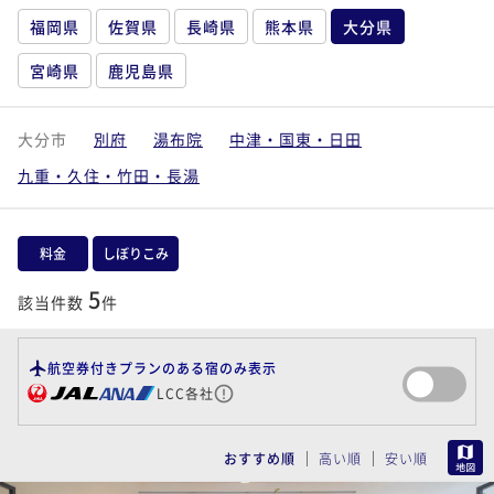
福岡県
佐賀県
長崎県
熊本県
大分県
宮崎県
鹿児島県
大分市
別府
湯布院
中津・国東・日田
九重・久住・竹田・長湯
料金
しぼりこみ
5
該当件数
件
航空券付きプランのある宿のみ表示
LCC各社
MAP
おすすめ順
高い順
安い順