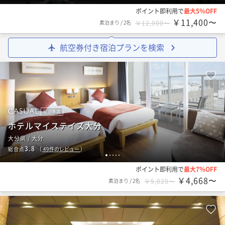
ポイント即利用で
最大5％OFF
￥11,400〜
素泊まり
/
2名
￥12,000〜
航空券付き宿泊プランを検索
ビジネス
ホテルマイステイズ大分
大分県 / 大分
3.8
総合点
（
49
件のレビュー
）
1
2
3
4
5
ポイント即利用で
最大7％OFF
￥4,668〜
素泊まり
/
2名
￥5,020〜