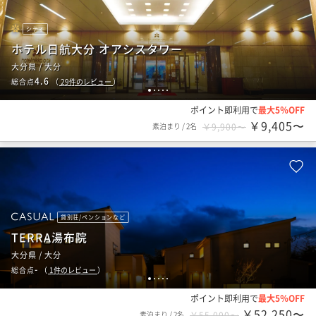
シティ
ホテル日航大分 オアシスタワー
大分県 / 大分
4.6
総合点
（
29
件のレビュー
）
1
2
3
4
5
ポイント即利用で
最大5％OFF
￥9,405〜
素泊まり
/
2名
￥9,900〜
貸別荘/ペンションなど
TERRA湯布院
大分県 / 大分
-
総合点
（
1
件のレビュー
）
1
2
3
4
5
ポイント即利用で
最大5％OFF
￥52,250〜
素泊まり
/
2名
￥55,000〜