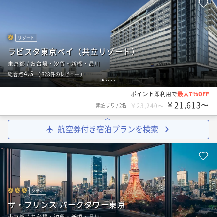
リゾート
ラビスタ東京ベイ（共立リゾート）
東京都 / お台場・汐留・新橋・品川
4.5
総合点
（
328
件のレビュー
）
1
2
3
4
5
ポイント即利用で
最大7％OFF
￥21,613〜
素泊まり
/
2名
￥23,240〜
航空券付き宿泊プランを検索
シティ
ザ・プリンス パークタワー東京
東京都 / お台場・汐留・新橋・品川