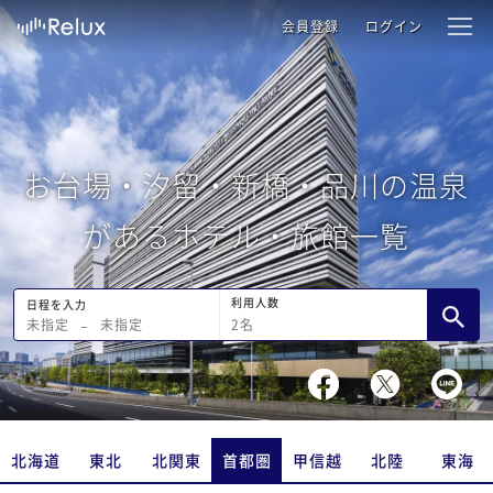
会員登録
ログイン
お台場・汐留・新橋・品川の温泉
があるホテル・旅館一覧
利用人数
日程を入力
2
名
未指定
−
未指定
北海道
東北
北関東
首都圏
甲信越
北陸
東海