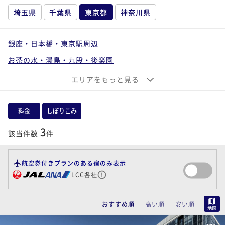
埼玉県
千葉県
東京都
神奈川県
銀座・日本橋・東京駅周辺
お茶の水・湯島・九段・後楽園
六本木・麻布・赤坂・青山
お台場・汐留・新橋・品川
エリアをもっと見る
上野・浅草・両国・錦糸町
池袋・目白・板橋・赤羽
新宿・中野・杉並・吉祥寺
料金
しぼりこみ
渋谷・目黒・世田谷・二子玉川
大森・蒲田・羽田周辺
3
該当件数
件
葛飾・江戸川・江東・荒川・足立
西東京（八王子・立川・町田・府中・調布）
航空券付きプランのある宿のみ表示
LCC各社
伊豆七島・大島・小笠原
MAP
おすすめ順
高い順
安い順