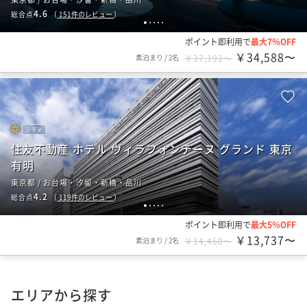
4.6
総合点
（
151
件のレビュー
）
1
2
3
4
5
ポイント即利用で
最大7％OFF
￥34,588〜
素泊まり
/
2名
￥37,192〜
シティ
住友不動産 ホテル ヴィラフォンテーヌ グランド 東京
有明
東京都 / お台場・汐留・新橋・品川
4.2
総合点
（
119
件のレビュー
）
1
2
3
4
5
ポイント即利用で
最大5％OFF
￥13,737〜
素泊まり
/
2名
￥14,460〜
エリアから探す