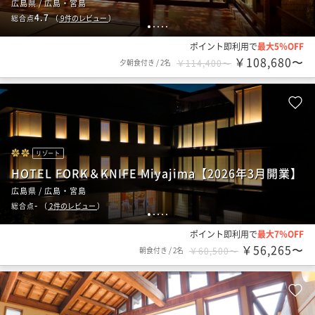
広島県 / 広島・宮島
4.7
総合点
（
9
件のレビュー
）
1
2
3
4
5
ポイント即利用で
最大5％OFF
￥108,680〜
夕朝食付き
/
2名
￥114,400〜
リゾート
HOTEL FORK＆KNIFE Miyajima【2026年3月開業】
広島県 / 広島・宮島
-
総合点
（
2
件のレビュー
）
1
2
3
4
5
ポイント即利用で
最大7％OFF
￥56,265〜
朝食付き
/
2名
￥60,500〜