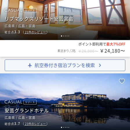
リゾート
リブマックスリゾート安芸宮島
広島県 / 広島・宮島
3.3
総合点
（
21
件のレビュー
）
1
2
3
4
5
ポイント即利用で
最大7％OFF
￥24,180〜
素泊まり
/
2名
￥26,000〜
航空券付き宿泊プランを検索
リゾート
安芸グランドホテル
広島県 / 広島・宮島
3.7
総合点
（
23
件のレビュー
）
1
2
3
4
5