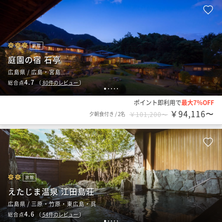
旅館
庭園の宿 石亭
広島県 / 広島・宮島
4.7
総合点
（
80
件のレビュー
）
1
2
3
4
5
ポイント即利用で
最大7％OFF
￥94,116〜
夕朝食付き
/
2名
￥101,200〜
旅館
えたじま温泉 江田島荘
広島県 / 三原・竹原・東広島・呉
4.6
総合点
（
54
件のレビュー
）
1
2
3
4
5