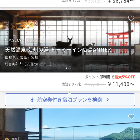
￥36,784〜
素泊まり
/
2名
￥38,720〜
ビジネス
天然温泉 芸州の湯 ドーミーイン広島ANNEX
広島県 / 広島・宮島
4.5
総合点
（
23
件のレビュー
）
1
2
3
4
5
ポイント即利用で
最大5％OFF
￥11,400〜
素泊まり
/
2名
￥12,000〜
航空券付き宿泊プランを検索
旅館