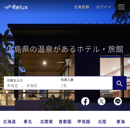
会員登録
ログイン
広島県の温泉があるホテル・旅館
一覧
利用人数
日程を入力
2
名
未指定
−
未指定
北海道
東北
北関東
首都圏
甲信越
北陸
東海