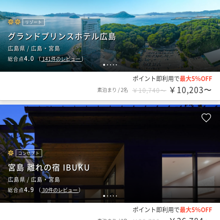
リゾート
グランドプリンスホテル広島
広島県 / 広島・宮島
4.0
総合点
（
141
件のレビュー
）
1
2
3
4
5
ポイント即利用で
最大5％OFF
￥10,203〜
素泊まり
/
2名
￥10,740〜
コンセプト
宮島 離れの宿 IBUKU
広島県 / 広島・宮島
4.9
総合点
（
30
件のレビュー
）
1
2
3
4
5
ポイント即利用で
最大5％OFF