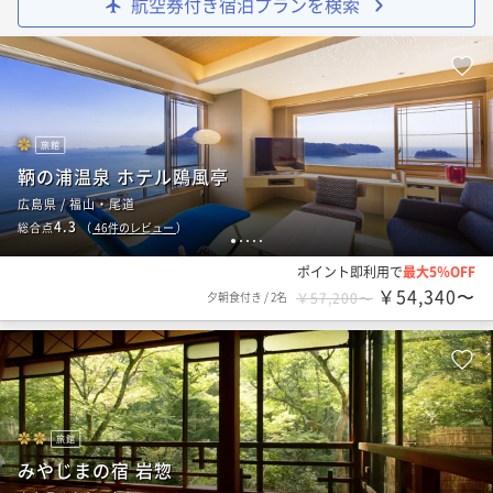
航空券付き宿泊プランを検索
旅館
鞆の浦温泉 ホテル鴎風亭
広島県 / 福山・尾道
4.3
総合点
（
46
件のレビュー
）
1
2
3
4
5
ポイント即利用で
最大5％OFF
￥54,340〜
夕朝食付き
/
2名
￥57,200〜
旅館
みやじまの宿 岩惣