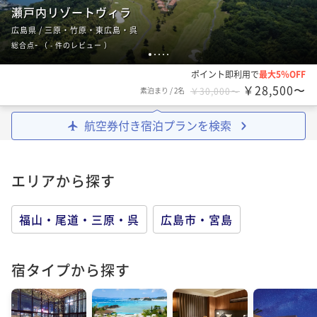
瀬戸内リゾートヴィラ
広島県 / 三原・竹原・東広島・呉
-
総合点
（
- 件のレビュー
）
1
2
3
4
5
ポイント即利用で
最大5％OFF
￥28,500〜
素泊まり
/
2名
￥30,000〜
航空券付き宿泊プランを検索
エリアから探す
福山・尾道・三原・呉
広島市・宮島
宿タイプから探す