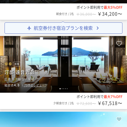
ポイント即利用で
最大5％OFF
￥34,200〜
朝食付き
/
2名
￥36,000〜
航空券付き宿泊プランを検索
旅館
汀邸 遠音近音
広島県 / 福山・尾道
4.8
総合点
（
79
件のレビュー
）
1
2
3
4
5
ポイント即利用で
最大7％OFF
￥67,518〜
夕朝食付き
/
2名
￥72,600〜