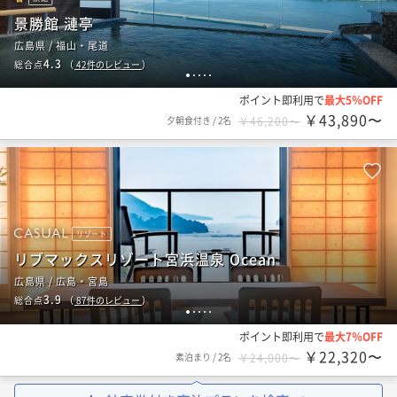
景勝館 漣亭
広島県 / 福山・尾道
4.3
総合点
（
42
件のレビュー
）
1
2
3
4
5
ポイント即利用で
最大5％OFF
￥43,890〜
夕朝食付き
/
2名
￥46,200〜
リゾート
リブマックスリゾート宮浜温泉 Ocean
広島県 / 広島・宮島
3.9
総合点
（
87
件のレビュー
）
1
2
3
4
5
ポイント即利用で
最大7％OFF
￥22,320〜
素泊まり
/
2名
￥24,000〜