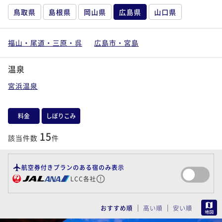
鳥取県
島根県
岡山県
広島県
山口県
福山・尾道・三原・呉
広島市・宮島
温泉
宮浜温泉
料金
しぼりこみ
15
該当件数
件
航空券付きプランのある宿のみ表示
LCC各社
MAP
おすすめ順
高い順
安い順