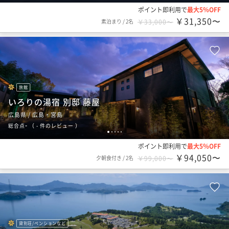
ポイント即利用で
最大5％OFF
￥31,350〜
素泊まり
/
2名
￥33,000〜
旅館
いろりの湯宿 別邸 藤屋
広島県 / 広島・宮島
-
総合点
（
- 件のレビュー
）
1
2
3
4
5
ポイント即利用で
最大5％OFF
￥94,050〜
夕朝食付き
/
2名
￥99,000〜
貸別荘/ペンションなど