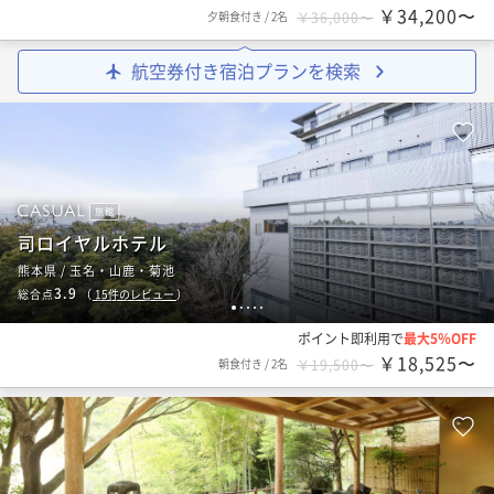
￥34,200〜
夕朝食付き
/
2名
￥36,000〜
航空券付き宿泊プランを検索
旅館
司ロイヤルホテル
熊本県 / 玉名・山鹿・菊池
3.9
総合点
（
15
件のレビュー
）
1
2
3
4
5
ポイント即利用で
最大5％OFF
￥18,525〜
朝食付き
/
2名
￥19,500〜