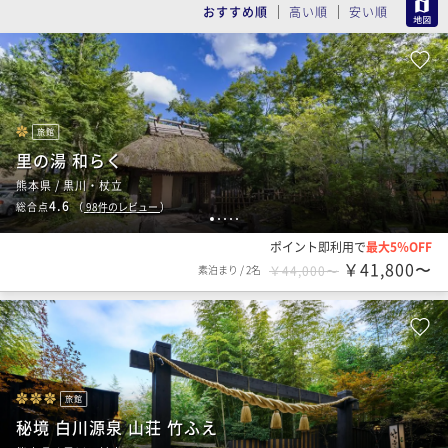
MAP
おすすめ順
高い順
安い順
旅館
里の湯 和らく
熊本県 / 黒川・杖立
4.6
総合点
（
98
件のレビュー
）
1
2
3
4
5
ポイント即利用で
最大5％OFF
￥41,800〜
素泊まり
/
2名
￥44,000〜
旅館
秘境 白川源泉 山荘 竹ふえ