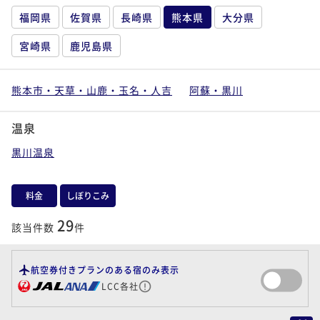
福岡県
佐賀県
長崎県
熊本県
大分県
宮崎県
鹿児島県
熊本市・天草・山鹿・玉名・人吉
阿蘇・黒川
温泉
黒川温泉
料金
しぼりこみ
29
該当件数
件
航空券付きプランのある宿のみ表示
LCC各社