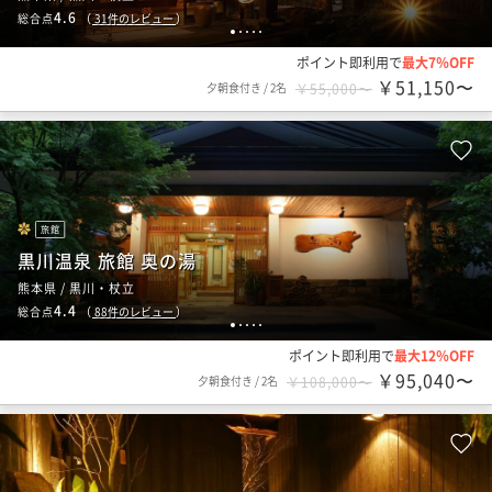
4.6
総合点
（
31
件のレビュー
）
1
2
3
4
5
ポイント即利用で
最大7％OFF
￥51,150〜
夕朝食付き
/
2名
￥55,000〜
旅館
黒川温泉 旅館 奥の湯
熊本県 / 黒川・杖立
4.4
総合点
（
88
件のレビュー
）
1
2
3
4
5
ポイント即利用で
最大12％OFF
￥95,040〜
夕朝食付き
/
2名
￥108,000〜