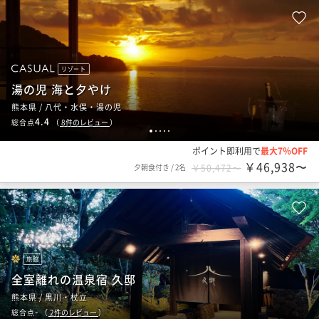
リゾート
湯の児 海と夕やけ
熊本県 / 八代・水俣・湯の児
4.4
総合点
（
8
件のレビュー
）
1
2
3
4
5
ポイント即利用で
最大7％OFF
￥46,938〜
夕朝食付き
/
2名
￥50,472〜
旅館
全室離れの温泉宿 久邸
熊本県 / 黒川・杖立
-
総合点
（
2
件のレビュー
）