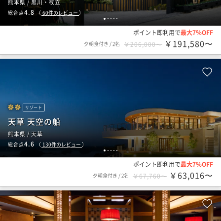
熊本県 / 黒川・杖立
4.8
総合点
（
60
件のレビュー
）
1
2
3
4
5
ポイント即利用で
最大7％OFF
￥191,580〜
夕朝食付き
/
2名
￥206,000〜
リゾート
天草 天空の船
熊本県 / 天草
4.6
総合点
（
130
件のレビュー
）
1
2
3
4
5
ポイント即利用で
最大7％OFF
￥63,016〜
夕朝食付き
/
2名
￥67,760〜