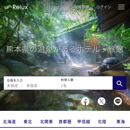
会員登録
ログイン
熊本県の温泉があるホテル・旅館
一覧
利用人数
日程を入力
2
名
未指定
−
未指定
北海道
東北
北関東
首都圏
甲信越
北陸
東海