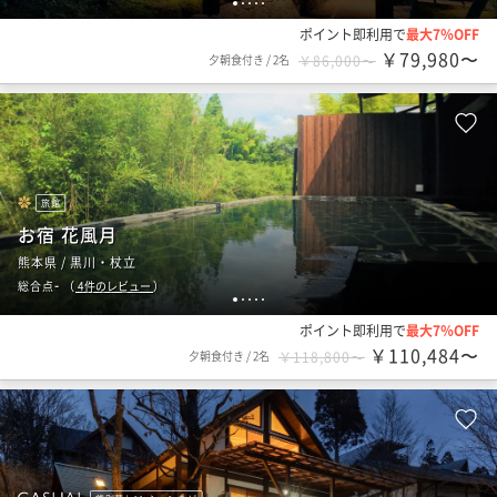
1
2
3
4
5
ポイント即利用で
最大7％OFF
￥79,980〜
夕朝食付き
/
2名
￥86,000〜
旅館
お宿 花風月
熊本県 / 黒川・杖立
-
総合点
（
4
件のレビュー
）
1
2
3
4
5
ポイント即利用で
最大7％OFF
￥110,484〜
夕朝食付き
/
2名
￥118,800〜