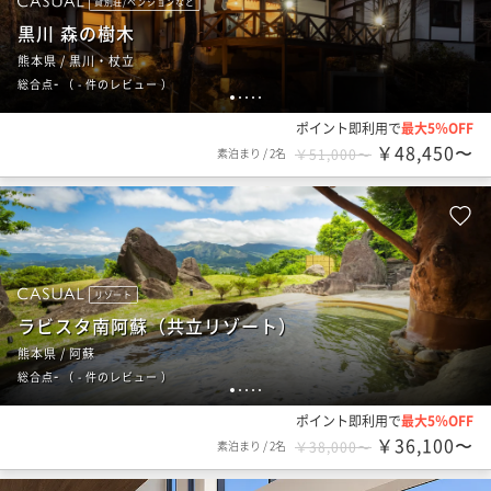
貸別荘/ペンションなど
黒川 森の樹木
熊本県 / 黒川・杖立
-
総合点
（
- 件のレビュー
）
1
2
3
4
5
ポイント即利用で
最大5％OFF
￥48,450〜
素泊まり
/
2名
￥51,000〜
リゾート
ラビスタ南阿蘇（共立リゾート）
熊本県 / 阿蘇
-
総合点
（
- 件のレビュー
）
1
2
3
4
5
ポイント即利用で
最大5％OFF
￥36,100〜
素泊まり
/
2名
￥38,000〜