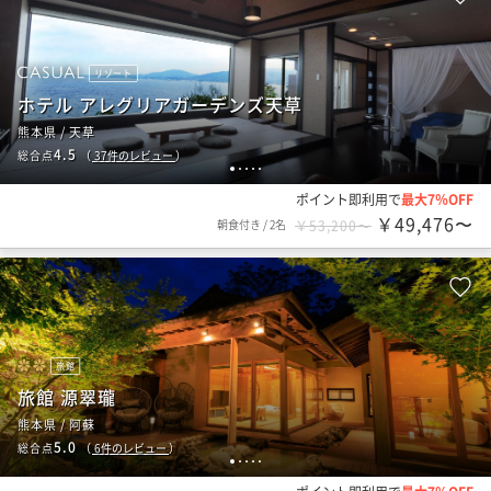
リゾート
ホテル アレグリアガーデンズ天草
熊本県 / 天草
4.5
総合点
（
37
件のレビュー
）
1
2
3
4
5
ポイント即利用で
最大7％OFF
￥49,476〜
朝食付き
/
2名
￥53,200〜
旅館
旅館 源翠瓏
熊本県 / 阿蘇
5.0
総合点
（
6
件のレビュー
）
1
2
3
4
5