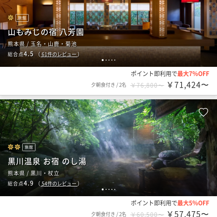
旅館
山もみじの宿 八芳園
熊本県 / 玉名・山鹿・菊池
4.5
総合点
（
61
件のレビュー
）
1
2
3
4
5
ポイント即利用で
最大7％OFF
￥71,424〜
夕朝食付き
/
2名
￥76,800〜
旅館
黒川温泉 お宿 のし湯
熊本県 / 黒川・杖立
4.9
総合点
（
54
件のレビュー
）
1
2
3
4
5
ポイント即利用で
最大5％OFF
￥57,475〜
夕朝食付き
/
2名
￥60,500〜