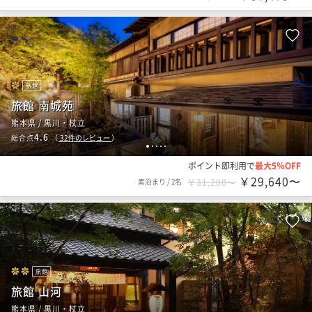
旅館
旅館 南城苑
熊本県 / 黒川・杖立
4.6
総合点
（
32
件のレビュー
）
1
2
3
4
5
ポイント即利用で
最大5％OFF
￥29,640〜
素泊まり
/
2名
￥31,200〜
旅館
旅館 山河
熊本県 / 黒川・杖立