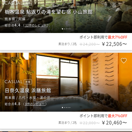
旅館
栃木温泉 鮎返りの滝を望む宿 小山旅館
熊本県 / 阿蘇
4.4
総合点
（
12
件のレビュー
）
1
2
3
4
5
ポイント即利用で
最大7％OFF
￥22,506〜
素泊まり
/
2名
￥24,200〜
旅館
日奈久温泉 浜膳旅館
熊本県 / 八代・水俣・湯の児
4.8
総合点
（
8
件のレビュー
）
1
2
3
4
5
ポイント即利用で
最大7％OFF
￥20,460〜
素泊まり
/
2名
￥22,000〜