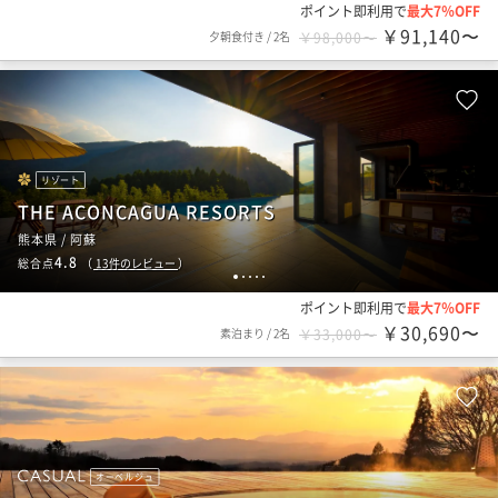
ポイント即利用で
最大7％OFF
￥91,140〜
夕朝食付き
/
2名
￥98,000〜
リゾート
THE ACONCAGUA RESORTS
熊本県 / 阿蘇
4.8
総合点
（
13
件のレビュー
）
1
2
3
4
5
ポイント即利用で
最大7％OFF
￥30,690〜
素泊まり
/
2名
￥33,000〜
オーベルジュ