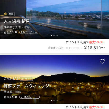
旅館
人吉温泉 鍋屋
熊本県 / 人吉・球磨
5.0
総合点
（
8
件のレビュー
）
1
2
3
4
5
ポイント即利用で
最大5％OFF
￥18,810〜
素泊まり
/
2名
￥19,800〜
コンセプト
阿蘇ファームヴィレッジ
熊本県 / 阿蘇
4.0
総合点
（
21
件のレビュー
）
1
2
3
4
5
ポイント即利用で
最大5％OFF