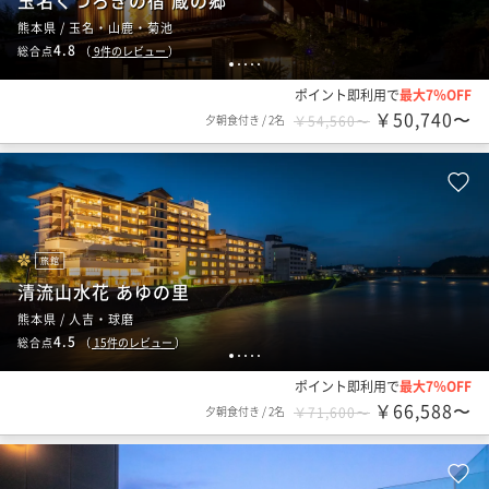
玉名くつろぎの宿 蔵の郷
熊本県 / 玉名・山鹿・菊池
4.8
総合点
（
9
件のレビュー
）
1
2
3
4
5
ポイント即利用で
最大7％OFF
￥50,740〜
夕朝食付き
/
2名
￥54,560〜
旅館
清流山水花 あゆの里
熊本県 / 人吉・球磨
4.5
総合点
（
15
件のレビュー
）
1
2
3
4
5
ポイント即利用で
最大7％OFF
￥66,588〜
夕朝食付き
/
2名
￥71,600〜