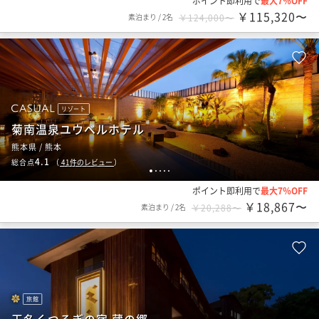
ポイント即利用で
最大7％OFF
￥115,320〜
素泊まり
/
2名
￥124,000〜
リゾート
菊南温泉ユウベルホテル
熊本県 / 熊本
4.1
総合点
（
41
件のレビュー
）
1
2
3
4
5
ポイント即利用で
最大7％OFF
￥18,867〜
素泊まり
/
2名
￥20,288〜
旅館