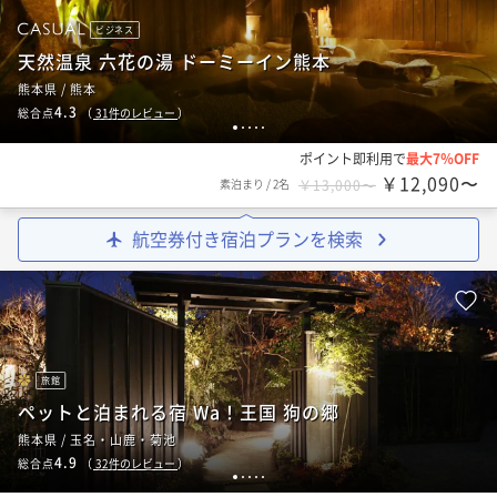
ビジネス
天然温泉 六花の湯 ドーミーイン熊本
熊本県 / 熊本
4.3
総合点
（
31
件のレビュー
）
1
2
3
4
5
ポイント即利用で
最大7％OFF
￥12,090〜
素泊まり
/
2名
￥13,000〜
航空券付き宿泊プランを検索
旅館
ペットと泊まれる宿 Wa！王国 狗の郷
熊本県 / 玉名・山鹿・菊池
4.9
総合点
（
32
件のレビュー
）
1
2
3
4
5