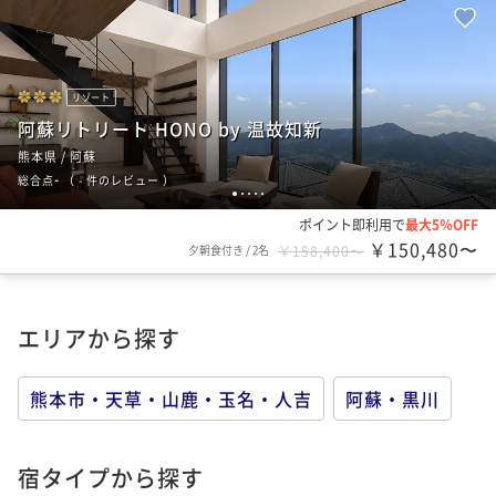
リゾート
阿蘇リトリート HONO by 温故知新
熊本県 / 阿蘇
-
総合点
（
- 件のレビュー
）
1
2
3
4
5
ポイント即利用で
最大5％OFF
￥150,480〜
夕朝食付き
/
2名
￥158,400〜
エリアから探す
熊本市・天草・山鹿・玉名・人吉
阿蘇・黒川
宿タイプから探す