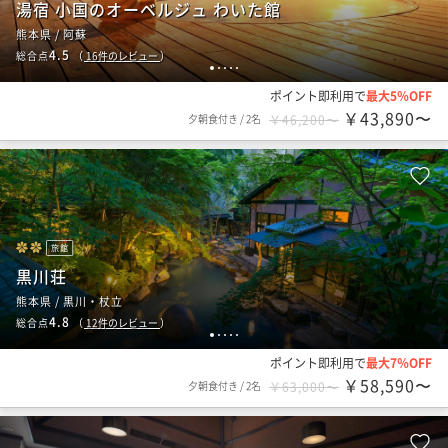
湯宿 小国のオーベルジュ わいた館
熊本県 / 阿蘇
4.5
総合点
（
16
件のレビュー
）
1
2
3
4
5
ポイント即利用で
最大5％OFF
￥43,890〜
夕朝食付き
/
2名
￥46,200〜
旅館
黒川荘
熊本県 / 黒川・杖立
4.8
総合点
（
12
件のレビュー
）
1
2
3
4
5
ポイント即利用で
最大7％OFF
￥58,590〜
夕朝食付き
/
2名
￥63,000〜