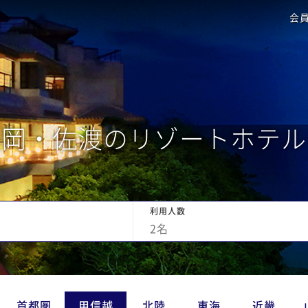
会
長岡・佐渡のリゾートホテル
利用人数
2
名
首都圏
甲信越
北陸
東海
近畿