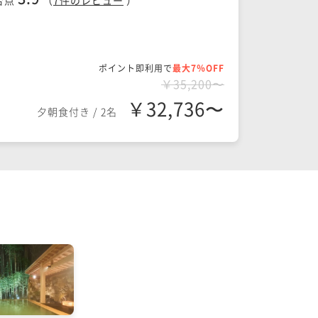
合点
（
7
件のレビュー
）
ポイント即利用で
最大7％OFF
￥35,200〜
￥32,736〜
夕朝食付き
/
2名