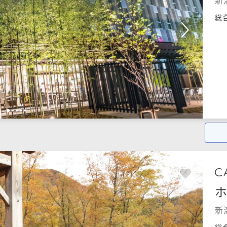
新
総
1
2
3
4
5
新