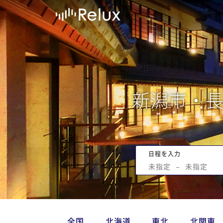
新潟市・
日程を入力
未指定
−
未指定
全国
北海道
東北
北関東