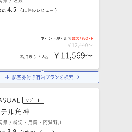
潟県 / 佐渡
4.5
合点
（
11
件のレビュー
）
ポイント即利用で
最大7％OFF
￥12,440〜
￥11,569〜
素泊まり
/
2名
航空券付き宿泊プランを検索
リゾート
ホテル角神
潟県 / 新潟・月岡・阿賀野川
3.9