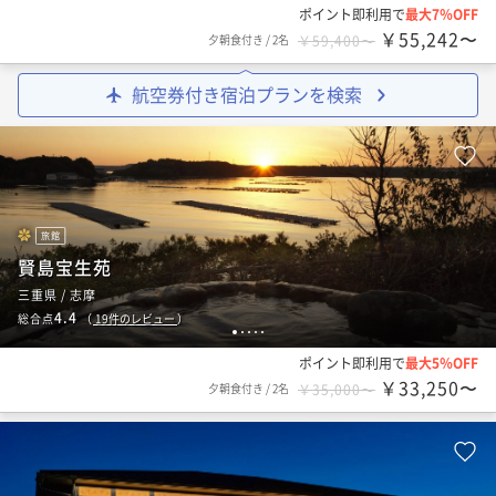
ポイント即利用で
最大7％OFF
￥55,242〜
夕朝食付き
/
2名
￥59,400〜
航空券付き宿泊プランを検索
旅館
賢島宝生苑
三重県 / 志摩
4.4
総合点
（
19
件のレビュー
）
1
2
3
4
5
ポイント即利用で
最大5％OFF
￥33,250〜
夕朝食付き
/
2名
￥35,000〜