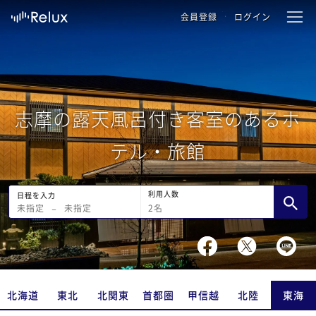
会員登録
ログイン
志摩の露天風呂付き客室のあるホ
テル・旅館
利用人数
日程を入力
2
名
未指定
−
未指定
北海道
東北
北関東
首都圏
甲信越
北陸
東海