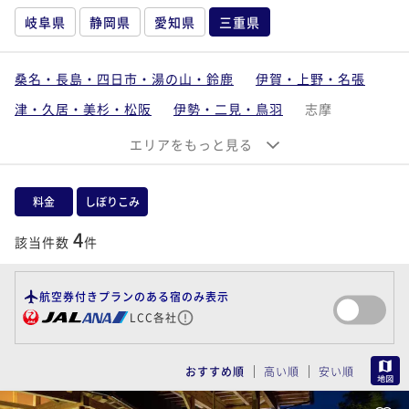
岐阜県
静岡県
愛知県
三重県
桑名・長島・四日市・湯の山・鈴鹿
伊賀・上野・名張
津・久居・美杉・松阪
伊勢・二見・鳥羽
志摩
東紀州・奥伊勢
エリアをもっと見る
料金
しぼりこみ
4
該当件数
件
航空券付きプランのある宿のみ表示
LCC各社
MAP
おすすめ順
高い順
安い順