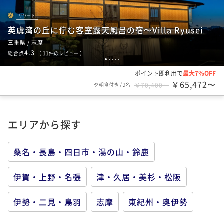
リゾート
英虞湾の丘に佇む客室露天風呂の宿～Villa Ryusei
三重県 / 志摩
4.3
総合点
（
11
件のレビュー
）
1
2
3
4
5
ポイント即利用で
最大7％OFF
￥65,472〜
夕朝食付き
/
2名
￥70,400〜
エリアから探す
桑名・長島・四日市・湯の山・鈴鹿
伊賀・上野・名張
津・久居・美杉・松阪
伊勢・二見・鳥羽
志摩
東紀州・奥伊勢