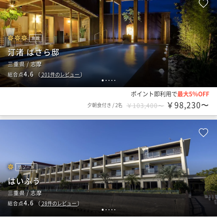
旅館
汀渚 ばさら邸
三重県 / 志摩
4.6
総合点
（
201
件のレビュー
）
1
2
3
4
5
ポイント即利用で
最大5％OFF
￥98,230〜
夕朝食付き
/
2名
￥103,400〜
リゾート
はいふう
三重県 / 志摩
4.6
総合点
（
28
件のレビュー
）
1
2
3
4
5