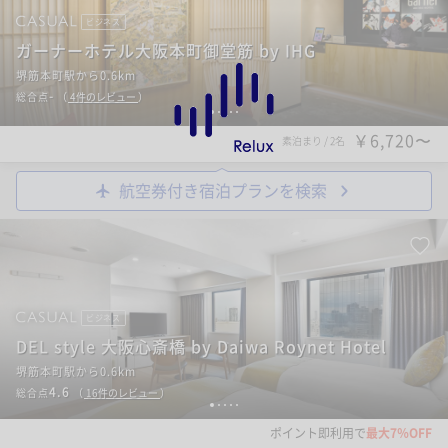
ビジネス
ガーナーホテル大阪本町御堂筋 by IHG
堺筋本町駅から0.6km
-
総合点
（
4
件のレビュー
）
1
2
3
4
5
￥6,720〜
素泊まり
/
2名
航空券付き宿泊プランを検索
ビジネス
DEL style 大阪心斎橋 by Daiwa Roynet Hotel
堺筋本町駅から0.6km
4.6
総合点
（
16
件のレビュー
）
1
2
3
4
5
ポイント即利用で
最大7％OFF