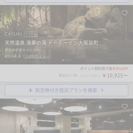
ビジネス
天然温泉 浪華の湯 ドーミーイン大阪谷町
堺筋本町駅から0.7km
4.6
総合点
（
118
件のレビュー
）
1
2
3
4
5
ポイント即利用で
最大5％OFF
￥10,925〜
素泊まり
/
2名
￥11,500〜
航空券付き宿泊プランを検索
コンセプト