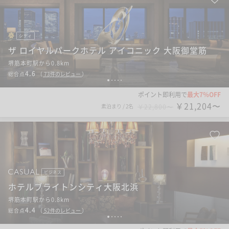
シティ
ザ ロイヤルパークホテル アイコニック 大阪御堂筋
堺筋本町駅から0.8km
4.6
総合点
（
73
件のレビュー
）
1
2
3
4
5
ポイント即利用で
最大7％OFF
￥21,204〜
素泊まり
/
2名
￥22,800〜
ビジネス
ホテルブライトンシティ大阪北浜
堺筋本町駅から0.8km
4.4
総合点
（
52
件のレビュー
）
1
2
3
4
5