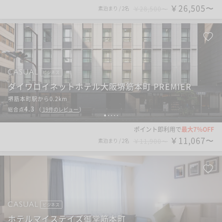
￥26,505〜
素泊まり
/
2名
￥28,500〜
ビジネス
ダイワロイネットホテル大阪堺筋本町 PREMIER
堺筋本町駅から0.2km
4.3
総合点
（
19
件のレビュー
）
1
2
3
4
5
ポイント即利用で
最大7％OFF
￥11,067〜
素泊まり
/
2名
￥11,900〜
ビジネス
ホテルマイステイズ御堂筋本町