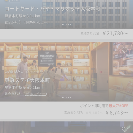
コートヤード・バイ・マリオット大阪本町
堺筋本町駅から0.1km
4.3
総合点
（
10
件のレビュー
）
1
2
3
4
5
￥21,780〜
素泊まり
/
2名
ビジネス
東急ステイ大阪本町
堺筋本町駅から0.1km
3.8
総合点
（
5
件のレビュー
）
1
2
3
4
5
ポイント即利用で
最大7％OFF
￥8,743〜
素泊まり
/
2名
￥9,402〜