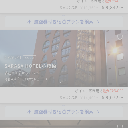
ポイント即利用で
最大5％OFF
￥9,842〜
素泊まり
/
2名
￥10,360〜
航空券付き宿泊プランを検索
ビジネス
SARASA HOTEL心斎橋
堺筋本町駅から0.8km
4.0
総合点
（
23
件のレビュー
）
1
2
3
4
5
ポイント即利用で
最大37％OFF
￥9,072〜
素泊まり
/
2名
￥14,400〜
航空券付き宿泊プランを検索