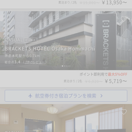
￥13,950〜
素泊まり
/
2名
￥15,000〜
ビジネス
BRACKETS HOTEL Osaka Hommachi
堺筋本町駅から0.7km
3.4
総合点
（
7
件のレビュー
）
1
2
3
4
5
ポイント即利用で
最大5％OFF
￥5,719〜
素泊まり
/
2名
￥6,020〜
航空券付き宿泊プランを検索