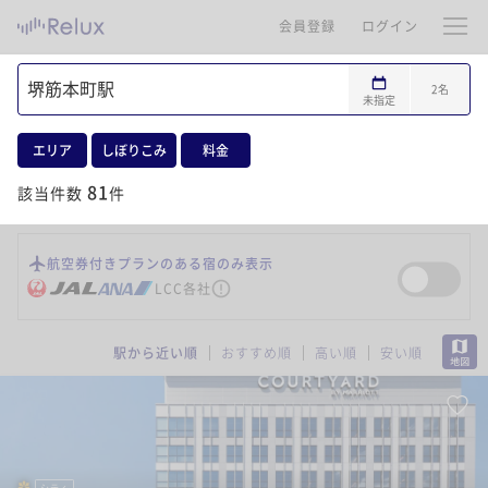
会員登録
ログイン
2
名
未指定
エリア
しぼりこみ
料金
81
該当件数
件
航空券付きプランのある宿のみ表示
LCC各社
MAP
駅から近い順
おすすめ順
高い順
安い順
シティ