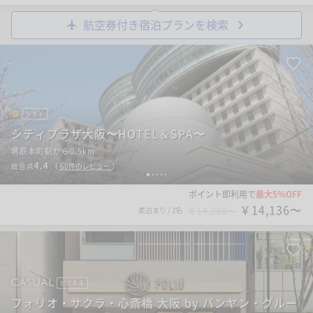
航空券付き宿泊プランを検索
シティ
シティプラザ大阪〜HOTEL＆SPA〜
堺筋本町駅から0.5km
4.4
総合点
（
60
件のレビュー
）
1
2
3
4
5
ポイント即利用で
最大5％OFF
￥14,136〜
素泊まり
/
2名
￥14,880〜
ビジネス
フォリオ・サクラ・心斎橋 大阪 by バンヤン・グルー