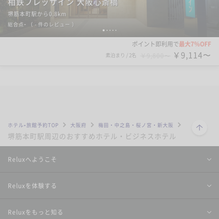
相鉄フレッサイン 大阪心斎橋
堺筋本町駅から0.8km
-
総合点
（
- 件のレビュー
）
1
2
3
4
5
ポイント即利用で
最大7％OFF
￥9,114〜
素泊まり
/
2名
￥9,800〜
ビジネス
ダイワロイネットホテル大阪北浜
堺筋本町駅から0.8km
4.4
総合点
（
12
件のレビュー
）
1
2
3
4
5
ポイント即利用で
最大5％OFF
￥8,550〜
素泊まり
/
2名
￥9,000〜