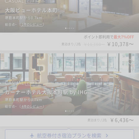
ビジネス
大阪ビューホテル本町
堺筋本町駅から0.7km
-
総合点
（
1
件のレビュー
）
1
2
3
4
5
ポイント即利用で
最大7％OFF
￥10,378〜
素泊まり
/
2名
￥11,160〜
ビジネス
ガーナーホテル大阪本町駅 by IHG
堺筋本町駅から0.7km
-
総合点
（
4
件のレビュー
）
1
2
3
4
5
￥6,436〜
素泊まり
/
2名
航空券付き宿泊プランを検索