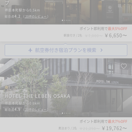
プ
堺筋本町駅から0.5km
4.2
総合点
（
20
件のレビュー
）
1
2
3
4
5
ポイント即利用で
最大5％OFF
￥6,650〜
朝食付き
/
2名
￥7,000〜
航空券付き宿泊プランを検索
コンセプト
HOTEL THE LEBEN OSAKA
堺筋本町駅から0.6km
4.9
総合点
（
20
件のレビュー
）
1
2
3
4
5
ポイント即利用で
最大7％OFF
￥19,762〜
素泊まり
/
2名
￥21,250〜