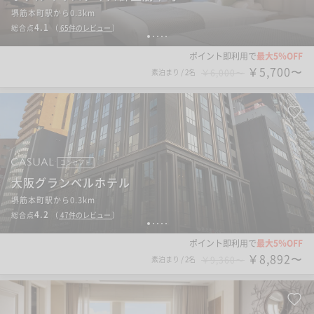
堺筋本町駅から0.3km
4.1
総合点
（
65
件のレビュー
）
1
2
3
4
5
ポイント即利用で
最大5％OFF
￥5,700〜
素泊まり
/
2名
￥6,000〜
コンセプト
大阪グランベルホテル
堺筋本町駅から0.3km
4.2
総合点
（
47
件のレビュー
）
1
2
3
4
5
ポイント即利用で
最大5％OFF
￥8,892〜
素泊まり
/
2名
￥9,360〜