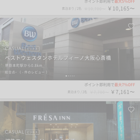
ポイント即利用で
最大5％OFF
￥10,165〜
素泊まり
/
2名
￥10,700〜
ビジネス
ベストウェスタンホテルフィーノ大阪心斎橋
堺筋本町駅から0.8km
-
総合点
（
- 件のレビュー
）
1
2
3
4
5
ポイント即利用で
最大7％OFF
￥7,161〜
素泊まり
/
2名
￥7,700〜
ビジネス