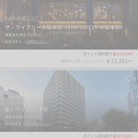
コンセプト
ザ・ライブリー大阪本町（THE LIVELY 大阪本町）
堺筋本町駅から0.2km
4.1
総合点
（
14
件のレビュー
）
1
2
3
4
5
ポイント即利用で
最大5％OFF
￥13,252〜
素泊まり
/
2名
￥13,950〜
コンセプト
都シティ 大阪本町
堺筋本町駅から0.2km
4.8
総合点
（
86
件のレビュー
）
1
2
3
4
5
ポイント即利用で
最大7％OFF