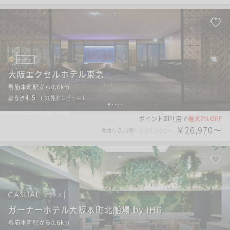
シティ
大阪エクセルホテル東急
堺筋本町駅から0.6km
4.5
総合点
（
31
件のレビュー
）
1
2
3
4
5
ポイント即利用で
最大7％OFF
￥26,970〜
朝食付き
/
2名
￥29,000〜
ビジネス
ガーナーホテル大阪本町北船場 by IHG
堺筋本町駅から0.6km