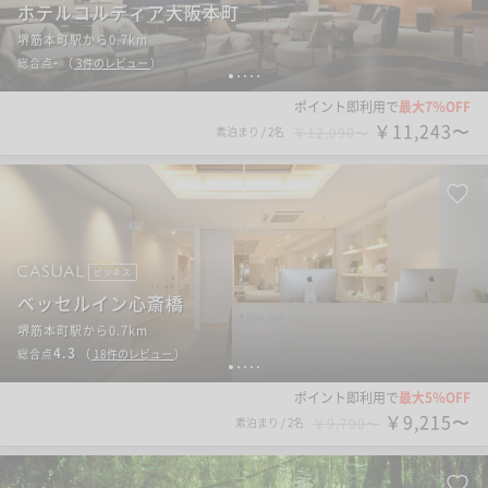
ホテルコルディア大阪本町
堺筋本町駅から0.7km
-
総合点
（
3
件のレビュー
）
1
2
3
4
5
ポイント即利用で
最大7％OFF
￥11,243〜
素泊まり
/
2名
￥12,090〜
ビジネス
ベッセルイン心斎橋
堺筋本町駅から0.7km
4.3
総合点
（
18
件のレビュー
）
1
2
3
4
5
ポイント即利用で
最大5％OFF
￥9,215〜
素泊まり
/
2名
￥9,700〜