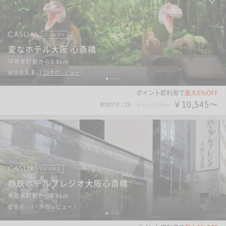
コンセプト
変なホテル大阪 心斎橋
堺筋本町駅から0.8km
3.8
総合点
（
13
件のレビュー
）
1
2
3
4
5
ポイント即利用で
最大5％OFF
￥10,545〜
朝食付き
/
2名
￥11,100〜
ビジネス
静鉄ホテルプレジオ大阪心斎橋
堺筋本町駅から0.8km
-
総合点
（
- 件のレビュー
）
1
2
3
4
5