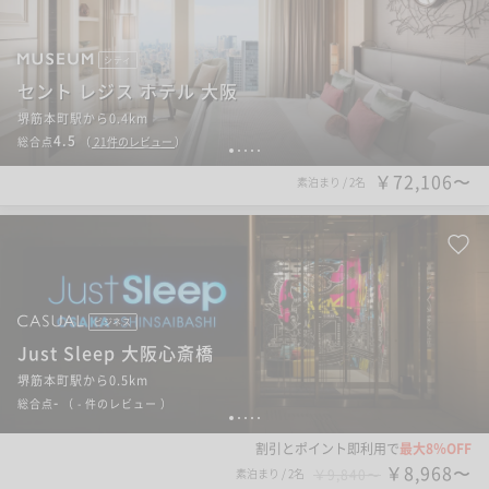
シティ
セント レジス ホテル 大阪
堺筋本町駅から0.4km
4.5
総合点
（
21
件のレビュー
）
1
2
3
4
5
￥72,106〜
素泊まり
/
2名
ビジネス
Just Sleep 大阪心斎橋
堺筋本町駅から0.5km
-
総合点
（
- 件のレビュー
）
1
2
3
4
5
割引とポイント即利用で
最大8％OFF
￥8,968〜
素泊まり
/
2名
￥9,840〜