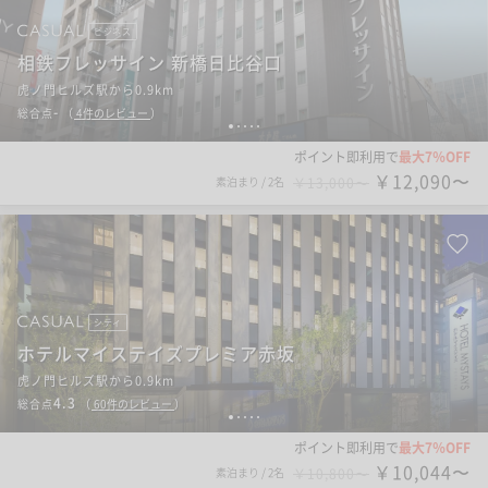
ビジネス
相鉄フレッサイン 新橋日比谷口
虎ノ門ヒルズ駅から0.9km
-
総合点
（
4
件のレビュー
）
1
2
3
4
5
ポイント即利用で
最大7％OFF
￥12,090〜
素泊まり
/
2名
￥13,000〜
シティ
ホテルマイステイズプレミア赤坂
虎ノ門ヒルズ駅から0.9km
4.3
総合点
（
60
件のレビュー
）
1
2
3
4
5
ポイント即利用で
最大7％OFF
￥10,044〜
素泊まり
/
2名
￥10,800〜