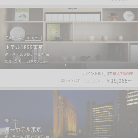
コンセプト
ホテル1899東京
虎ノ門ヒルズ駅から0.8km
5.0
総合点
（
58
件のレビュー
）
1
2
3
4
5
ポイント即利用で
最大7％OFF
￥19,065〜
素泊まり
/
2名
￥20,500〜
シティ
第一ホテル東京
虎ノ門ヒルズ駅から0.9km