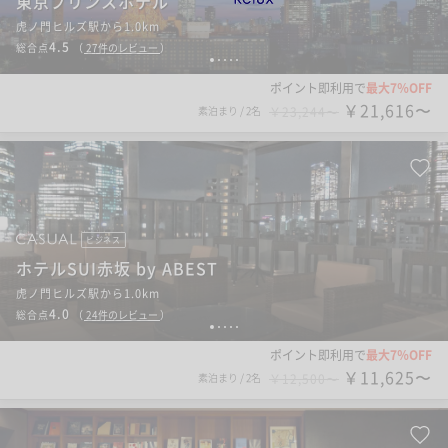
東京プリンスホテル
虎ノ門ヒルズ駅から1.0km
4.5
総合点
（
27
件のレビュー
）
1
2
3
4
5
ポイント即利用で
最大7％OFF
￥21,616〜
素泊まり
/
2名
￥23,244〜
ビジネス
ホテルSUI赤坂 by ABEST
虎ノ門ヒルズ駅から1.0km
4.0
総合点
（
24
件のレビュー
）
1
2
3
4
5
ポイント即利用で
最大7％OFF
￥11,625〜
素泊まり
/
2名
￥12,500〜