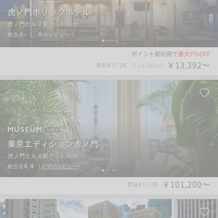
虎ノ門ホリックホテル
虎ノ門ヒルズ駅から0.4km
-
総合点
（
- 件のレビュー
）
1
2
3
4
5
ポイント即利用で
最大7％OFF
￥13,392〜
素泊まり
/
2名
￥14,400〜
シティ
東京エディション虎ノ門
虎ノ門ヒルズ駅から0.4km
4.4
総合点
（
67
件のレビュー
）
1
2
3
4
5
￥101,200〜
素泊まり
/
2名