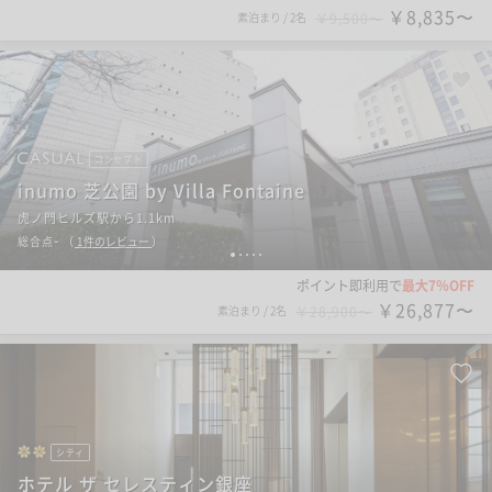
￥8,835〜
素泊まり
/
2名
￥9,500〜
コンセプト
inumo 芝公園 by Villa Fontaine
虎ノ門ヒルズ駅から1.1km
-
総合点
（
1
件のレビュー
）
1
2
3
4
5
ポイント即利用で
最大7％OFF
￥26,877〜
素泊まり
/
2名
￥28,900〜
シティ
ホテル ザ セレスティン銀座