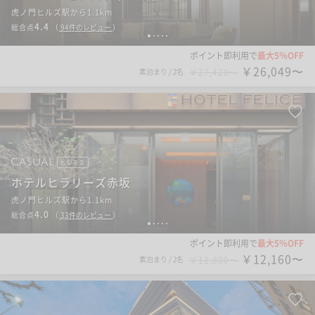
虎ノ門ヒルズ駅から1.1km
4.4
総合点
（
94
件のレビュー
）
1
2
3
4
5
ポイント即利用で
最大5％OFF
￥26,049〜
素泊まり
/
2名
￥27,420〜
ビジネス
ホテルヒラリーズ赤坂
虎ノ門ヒルズ駅から1.1km
4.0
総合点
（
33
件のレビュー
）
1
2
3
4
5
ポイント即利用で
最大5％OFF
￥12,160〜
素泊まり
/
2名
￥12,800〜