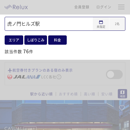
会員登録
ログイン
2
名
未指定
エリア
しぼりこみ
料金
76
該当件数
件
航空券付きプランのある宿のみ表示
LCC各社
MAP
駅から近い順
おすすめ順
高い順
安い順
ビジネス