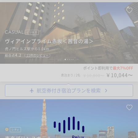
ビジネス
ヴィアインプライム赤坂＜茜音の湯＞
虎ノ門ヒルズ駅から1.0km
4.2
総合点
（
11
件のレビュー
）
1
2
3
4
5
ポイント即利用で
最大7％OFF
￥10,044〜
素泊まり
/
2名
￥10,800〜
航空券付き宿泊プランを検索
シティ