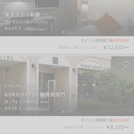
ビジネス
東急ステイ新橋
虎ノ門ヒルズ駅から0.9km
4.3
総合点
（
6
件のレビュー
）
1
2
3
4
5
ポイント即利用で
最大5％OFF
￥12,635〜
素泊まり
/
2名
￥13,300〜
ビジネス
KOKO HOTEL 新橋御成門
虎ノ門ヒルズ駅から1.0km
4.1
総合点
（
50
件のレビュー
）
1
2
3
4
5
ポイント即利用で
最大5％OFF
￥8,170〜
素泊まり
/
2名
￥8,600〜