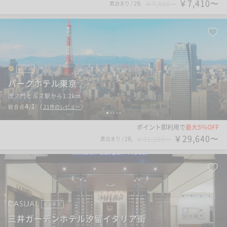
￥7,410〜
素泊まり
/
2名
￥7,800〜
シティ
パークホテル東京
虎ノ門ヒルズ駅から1.2km
4.1
総合点
（
21
件のレビュー
）
1
2
3
4
5
ポイント即利用で
最大5％OFF
￥29,640〜
素泊まり
/
2名
￥31,200〜
ビジネス
三井ガーデンホテル汐留イタリア街