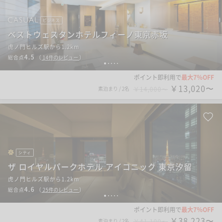
ビジネス
ベストウェスタンホテルフィーノ東京赤坂
虎ノ門ヒルズ駅から1.2km
4.5
総合点
（
14
件のレビュー
）
1
2
3
4
5
ポイント即利用で
最大7％OFF
￥13,020〜
素泊まり
/
2名
￥14,000〜
シティ
ザ ロイヤルパークホテル アイコニック 東京汐留
虎ノ門ヒルズ駅から1.2km
4.6
総合点
（
25
件のレビュー
）
1
2
3
4
5
ポイント即利用で
最大7％OFF
￥38,223〜
素泊まり
/
2名
￥41,100〜