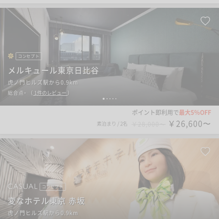
コンセプト
メルキュール東京日比谷
虎ノ門ヒルズ駅から0.9km
-
総合点
（
1
件のレビュー
）
1
2
3
4
5
ポイント即利用で
最大5％OFF
￥26,600〜
素泊まり
/
2名
￥28,000〜
コンセプト
変なホテル東京 赤坂
虎ノ門ヒルズ駅から0.9km