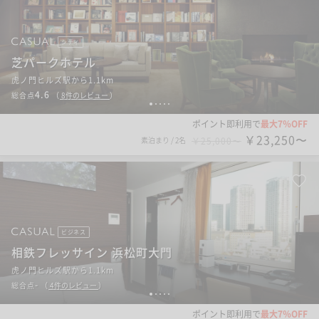
シティ
芝パークホテル
虎ノ門ヒルズ駅から1.1km
4.6
総合点
（
8
件のレビュー
）
1
2
3
4
5
ポイント即利用で
最大7％OFF
￥23,250〜
素泊まり
/
2名
￥25,000〜
ビジネス
相鉄フレッサイン 浜松町大門
虎ノ門ヒルズ駅から1.1km
-
総合点
（
4
件のレビュー
）
1
2
3
4
5
ポイント即利用で
最大7％OFF