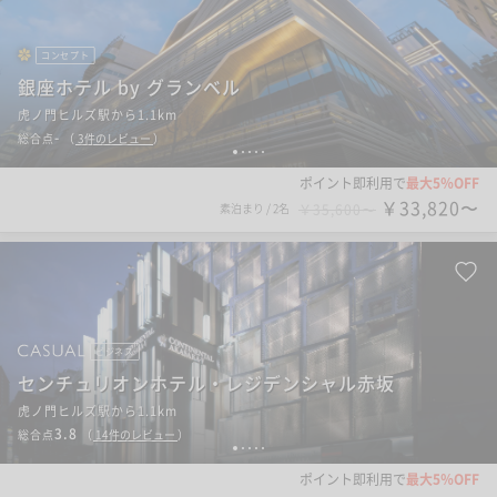
コンセプト
銀座ホテル by グランベル
虎ノ門ヒルズ駅から1.1km
-
総合点
（
3
件のレビュー
）
1
2
3
4
5
ポイント即利用で
最大5％OFF
￥33,820〜
素泊まり
/
2名
￥35,600〜
ビジネス
センチュリオンホテル・レジデンシャル赤坂
虎ノ門ヒルズ駅から1.1km
3.8
総合点
（
14
件のレビュー
）
1
2
3
4
5
ポイント即利用で
最大5％OFF