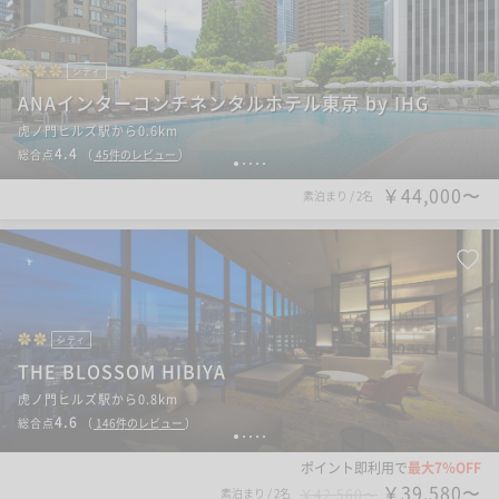
シティ
ANAインターコンチネンタルホテル東京 by IHG
虎ノ門ヒルズ駅から0.6km
4.4
総合点
（
45
件のレビュー
）
1
2
3
4
5
￥44,000〜
素泊まり
/
2名
シティ
THE BLOSSOM HIBIYA
虎ノ門ヒルズ駅から0.8km
4.6
総合点
（
146
件のレビュー
）
1
2
3
4
5
ポイント即利用で
最大7％OFF
￥39,580〜
素泊まり
/
2名
￥42,560〜