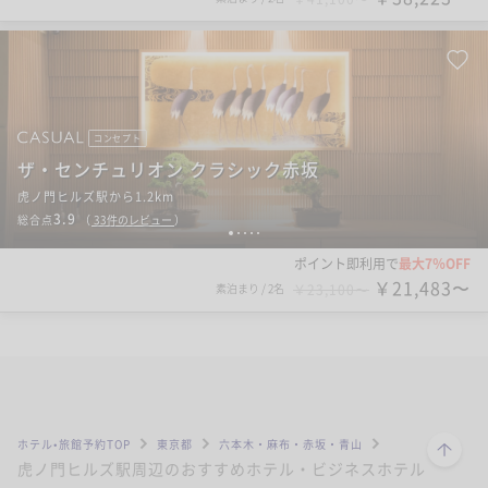
コンセプト
ザ・センチュリオン クラシック赤坂
虎ノ門ヒルズ駅から1.2km
3.9
総合点
（
33
件のレビュー
）
1
2
3
4
5
ポイント即利用で
最大7％OFF
￥21,483〜
素泊まり
/
2名
￥23,100〜
シティ
ホテルマイステイズプレミア浜松町
虎ノ門ヒルズ駅から1.2km