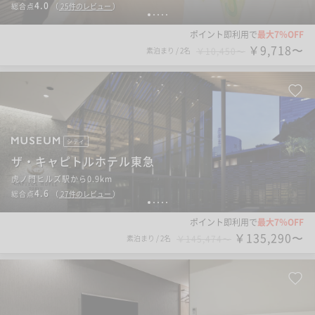
4.0
総合点
（
25
件のレビュー
）
1
2
3
4
5
ポイント即利用で
最大7％OFF
￥9,718〜
素泊まり
/
2名
￥10,450〜
シティ
ザ・キャピトルホテル東急
虎ノ門ヒルズ駅から0.9km
4.6
総合点
（
27
件のレビュー
）
1
2
3
4
5
ポイント即利用で
最大7％OFF
￥135,290〜
素泊まり
/
2名
￥145,474〜