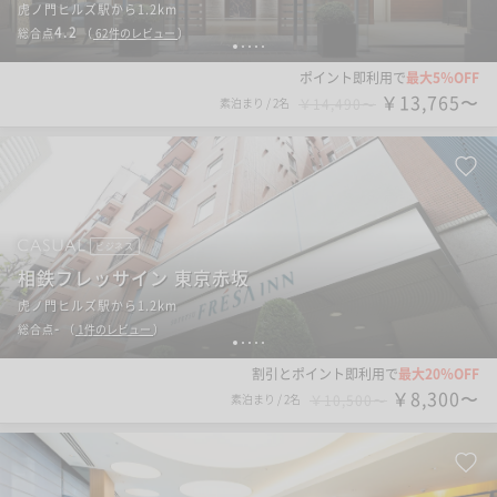
虎ノ門ヒルズ駅から1.2km
4.2
総合点
（
62
件のレビュー
）
1
2
3
4
5
ポイント即利用で
最大5％OFF
￥13,765〜
素泊まり
/
2名
￥14,490〜
ビジネス
相鉄フレッサイン 東京赤坂
虎ノ門ヒルズ駅から1.2km
-
総合点
（
1
件のレビュー
）
1
2
3
4
5
割引とポイント即利用で
最大20％OFF
￥8,300〜
素泊まり
/
2名
￥10,500〜