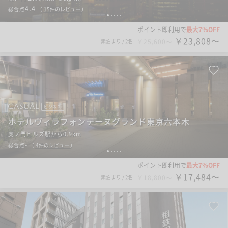
4.4
総合点
（
15
件のレビュー
）
1
2
3
4
5
ポイント即利用で
最大7％OFF
￥23,808〜
素泊まり
/
2名
￥25,600〜
ビジネス
ホテルヴィラフォンテーヌグランド東京六本木
虎ノ門ヒルズ駅から0.9km
-
総合点
（
4
件のレビュー
）
1
2
3
4
5
ポイント即利用で
最大7％OFF
￥17,484〜
素泊まり
/
2名
￥18,800〜