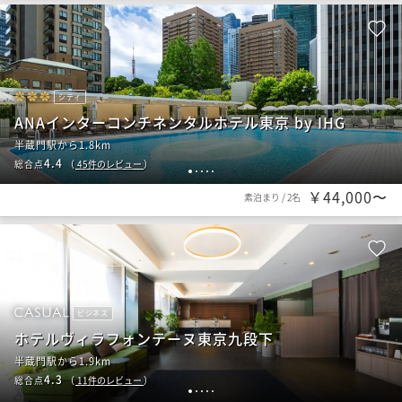
シティ
ANAインターコンチネンタルホテル東京 by IHG
半蔵門駅から1.8km
4.4
総合点
（
45
件のレビュー
）
1
2
3
4
5
￥44,000〜
素泊まり
/
2名
ビジネス
ホテルヴィラフォンテーヌ東京九段下
半蔵門駅から1.9km
4.3
総合点
（
11
件のレビュー
）
1
2
3
4
5