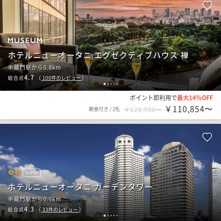
シティ
ホテルニューオータニ エグゼクティブハウス 禅
半蔵門駅から0.8km
4.7
総合点
（
100
件のレビュー
）
1
2
3
4
5
ポイント即利用で
最大14％OFF
￥110,854〜
朝食付き
/
2名
￥128,900〜
シティ
ホテルニューオータニ ガーデンタワー
半蔵門駅から0.9km
4.3
総合点
（
33
件のレビュー
）
1
2
3
4
5