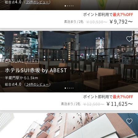
4.0
総合点
（
25
件のレビュー
）
1
2
3
4
5
ポイント即利用で
最大7％OFF
￥9,792〜
素泊まり
/
2名
￥10,530〜
ビジネス
ホテルSUI赤坂 by ABEST
半蔵門駅から1.5km
4.0
総合点
（
24
件のレビュー
）
1
2
3
4
5
ポイント即利用で
最大7％OFF
￥11,625〜
素泊まり
/
2名
￥12,500〜