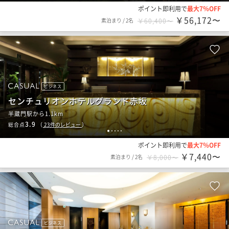
ポイント即利用で
最大7％OFF
￥56,172〜
素泊まり
/
2名
￥60,400〜
ビジネス
センチュリオンホテルグランド赤坂
半蔵門駅から1.1km
3.9
総合点
（
23
件のレビュー
）
1
2
3
4
5
ポイント即利用で
最大7％OFF
￥7,440〜
素泊まり
/
2名
￥8,000〜
ビジネス