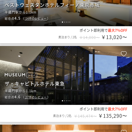
ベストウェスタンホテルフィーノ東京赤坂
半蔵門駅から1.1km
4.5
総合点
（
14
件のレビュー
）
1
2
3
4
5
ポイント即利用で
最大7％OFF
￥13,020〜
素泊まり
/
2名
￥14,000〜
シティ
ザ・キャピトルホテル東急
半蔵門駅から1.1km
4.6
総合点
（
27
件のレビュー
）
1
2
3
4
5
ポイント即利用で
最大7％OFF
￥135,290〜
素泊まり
/
2名
￥145,474〜