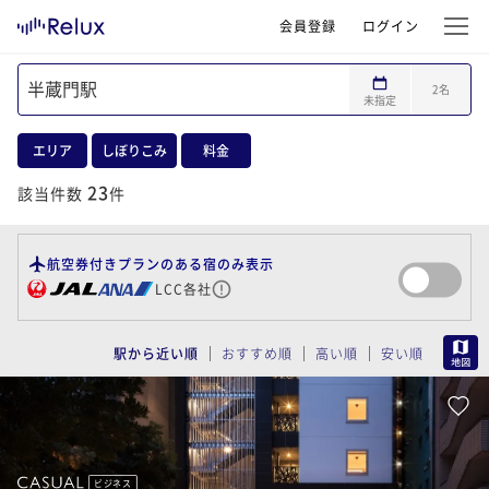
会員登録
ログイン
2
名
未指定
エリア
しぼりこみ
料金
23
該当件数
件
航空券付きプランのある宿のみ表示
LCC各社
MAP
駅から近い順
おすすめ順
高い順
安い順
ビジネス