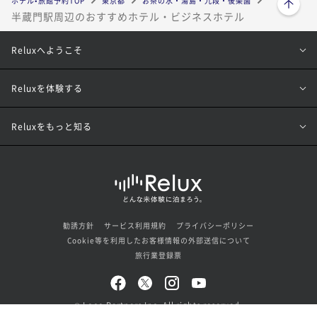
ホテル•旅館予約TOP
東京都
お茶の水・湯島・九段・後楽園
半蔵門駅周辺のおすすめホテル・ビジネスホテル
Reluxへようこそ
Reluxを体験する
Reluxをもっと知る
勧誘方針
サービス利用規約
プライバシーポリシー
Cookie等を利用したお客様情報の外部送信について
旅行業登録票
© Loco Partners Inc. All rights reserved.