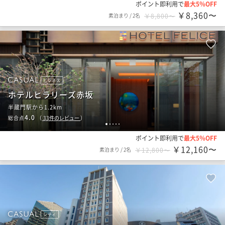
ポイント即利用で
最大5％OFF
￥8,360〜
素泊まり
/
2名
￥8,800〜
ビジネス
ホテルヒラリーズ赤坂
半蔵門駅から1.2km
4.0
総合点
（
33
件のレビュー
）
1
2
3
4
5
ポイント即利用で
最大5％OFF
￥12,160〜
素泊まり
/
2名
￥12,800〜
シティ