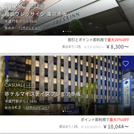
ビジネス
相鉄フレッサイン 東京赤坂
半蔵門駅から1.6km
-
総合点
（
1
件のレビュー
）
1
2
3
4
5
割引とポイント即利用で
最大20％OFF
￥8,300〜
素泊まり
/
2名
￥10,500〜
シティ
ホテルマイステイズプレミア赤坂
半蔵門駅から1.6km
4.3
総合点
（
60
件のレビュー
）
1
2
3
4
5
ポイント即利用で
最大7％OFF
￥10,044〜
素泊まり
/
2名
￥10,800〜