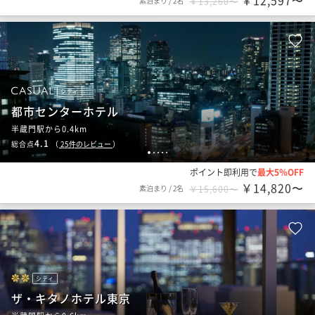
￥12,597〜
素泊まり
/
2名
￥13,260〜
シティ
都市センターホテル
半蔵門駅から0.4km
4.1
総合点
（
25
件のレビュー
）
1
2
3
4
5
ポイント即利用で
最大5％OFF
￥14,820〜
素泊まり
/
2名
￥15,600〜
シティ
ザ・キタノホテル東京