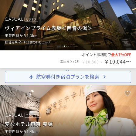
ビジネス
ヴィアインプライム赤坂＜茜音の湯＞
半蔵門駅から1.3km
4.2
総合点
（
11
件のレビュー
）
1
2
3
4
5
ポイント即利用で
最大7％OFF
￥10,044〜
素泊まり
/
2名
￥10,800〜
航空券付き宿泊プランを検索
コンセプト
変なホテル東京 赤坂
半蔵門駅から1.4km