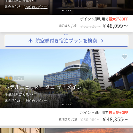
半蔵門駅から0.6km
4.6
総合点
（
38
件のレビュー
）
1
2
3
4
5
ポイント即利用で
最大7％OFF
￥48,099〜
素泊まり
/
2名
￥51,720〜
航空券付き宿泊プランを検索
シティ
ホテルニューオータニ ザ・メイン
半蔵門駅から0.7km
4.3
総合点
（
39
件のレビュー
）
1
2
3
4
5
ポイント即利用で
最大5％OFF
￥48,355〜
素泊まり
/
2名
￥50,900〜