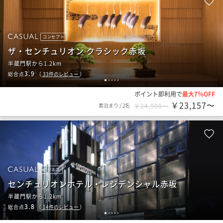
コンセプト
ザ・センチュリオン クラシック赤坂
半蔵門駅から1.2km
3.9
総合点
（
33
件のレビュー
）
1
2
3
4
5
ポイント即利用で
最大7％OFF
￥23,157〜
素泊まり
/
2名
￥24,900〜
ビジネス
センチュリオンホテル・レジデンシャル赤坂
半蔵門駅から1.2km
3.8
総合点
（
14
件のレビュー
）
1
2
3
4
5