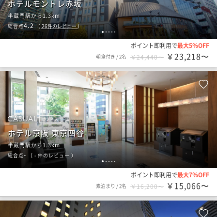
ホテルモントレ赤坂
半蔵門駅から1.3km
4.2
総合点
（
26
件のレビュー
）
1
2
3
4
5
ポイント即利用で
最大5％OFF
￥23,218〜
朝食付き
/
2名
￥24,440〜
ビジネス
ホテル京阪 東京四谷
半蔵門駅から1.3km
-
総合点
（
- 件のレビュー
）
1
2
3
4
5
ポイント即利用で
最大7％OFF
￥15,066〜
素泊まり
/
2名
￥16,200〜