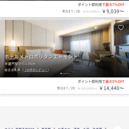
ポイント即利用で
最大7％OFF
￥9,039〜
素泊まり
/
2名
￥9,720〜
シティ
ホテルメトロポリタンエドモント
半蔵門駅から1.9km
4.4
総合点
（
136
件のレビュー
）
1
2
3
4
5
ポイント即利用で
最大5％OFF
￥14,440〜
素泊まり
/
2名
￥15,200〜
ページトップへ