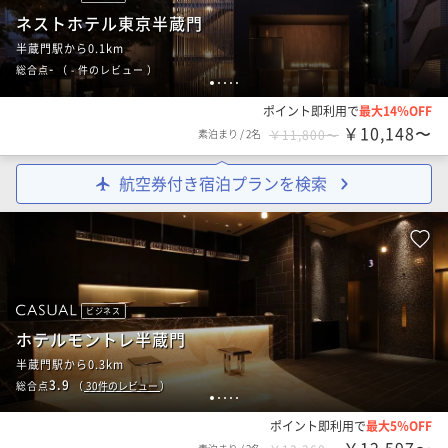
ネストホテル東京半蔵門
半蔵門駅から0.1km
-
総合点
（
- 件のレビュー
）
1
2
3
4
5
ポイント即利用で
最大14％OFF
￥10,148〜
素泊まり
/
2名
￥11,800〜
航空券付き宿泊プランを検索
ビジネス
ホテルモントレ半蔵門
半蔵門駅から0.3km
3.9
総合点
（
30
件のレビュー
）
1
2
3
4
5
ポイント即利用で
最大5％OFF