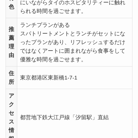
にいながらタイのホスピタリティーに触れ
色
られる時間を過ごせます。
ランチプランがある
推
スパトリートメントとランチがセットにな
薦
ったプランがあり、リフレッシュするだけ
理
ではなくアートに囲まれながら食事をして
由
優雅な時間を過ごせます。
住
東京都港区東新橋1-7-1
所
ア
ク
セ
都営地下鉄大江戸線「汐留駅」直結
ス
情