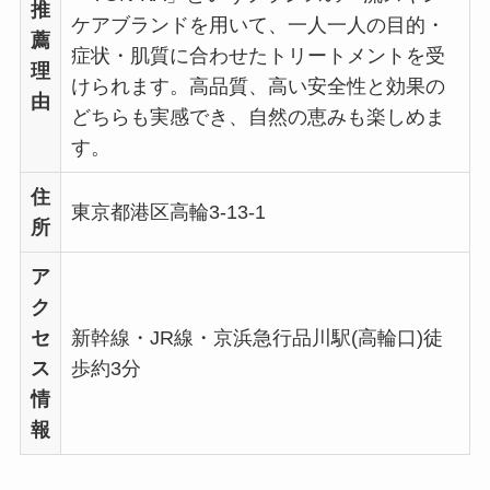
推
ケアブランドを用いて、一人一人の目的・
薦
症状・肌質に合わせたトリートメントを受
理
けられます。高品質、高い安全性と効果の
由
どちらも実感でき、自然の恵みも楽しめま
す。
住
東京都港区高輪3-13-1
所
ア
ク
セ
新幹線・JR線・京浜急行品川駅(高輪口)徒
ス
歩約3分
情
報