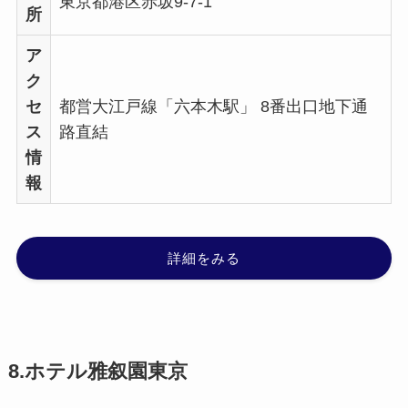
東京都港区赤坂9-7-1
所
ア
ク
セ
都営大江戸線「六本木駅」 8番出口地下通
ス
路直結
情
報
詳細をみる
8.ホテル雅叙園東京