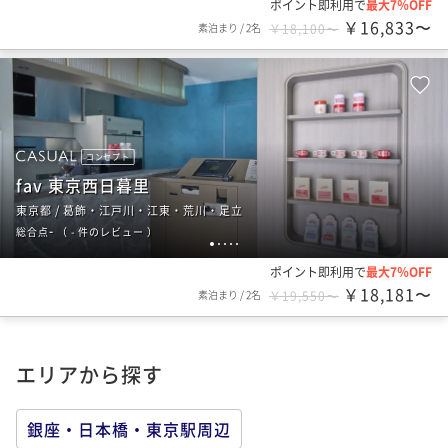
ポイント即利用で
最大7％OFF
￥16,833〜
素泊まり
/
2名
￥18,100〜
コンセプト
fav 東京西日暮里
東京都 / 葛飾・江戸川・江東・荒川・足立
-
総合点
（
- 件のレビュー
）
1
2
3
4
5
ポイント即利用で
最大7％OFF
￥18,181〜
素泊まり
/
2名
￥19,550〜
エリアから探す
銀座・日本橋・東京駅周辺