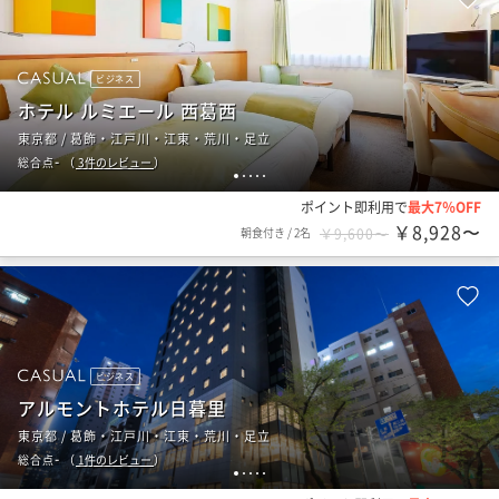
ビジネス
ホテル ルミエール 西葛西
東京都 / 葛飾・江戸川・江東・荒川・足立
-
総合点
（
3
件のレビュー
）
1
2
3
4
5
ポイント即利用で
最大7％OFF
￥8,928〜
朝食付き
/
2名
￥9,600〜
ビジネス
アルモントホテル日暮里
東京都 / 葛飾・江戸川・江東・荒川・足立
-
総合点
（
1
件のレビュー
）
1
2
3
4
5