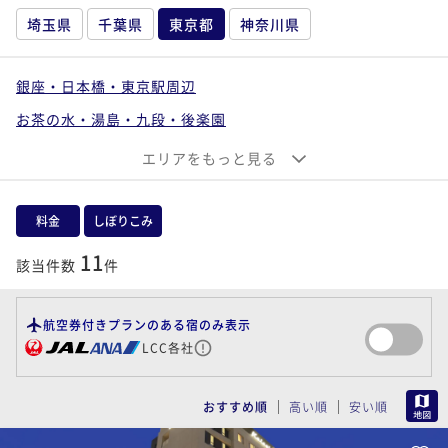
埼玉県
千葉県
東京都
神奈川県
銀座・日本橋・東京駅周辺
お茶の水・湯島・九段・後楽園
六本木・麻布・赤坂・青山
お台場・汐留・新橋・品川
エリアをもっと見る
上野・浅草・両国・錦糸町
池袋・目白・板橋・赤羽
新宿・中野・杉並・吉祥寺
料金
しぼりこみ
渋谷・目黒・世田谷・二子玉川
大森・蒲田・羽田周辺
11
該当件数
件
葛飾・江戸川・江東・荒川・足立
西東京（八王子・立川・町田・府中・調布）
航空券付きプランのある宿のみ表示
LCC各社
伊豆七島・大島・小笠原
MAP
おすすめ順
高い順
安い順