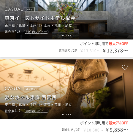
シティ
東京イーストサイドホテル櫂会
東京都 / 葛飾・江戸川・江東・荒川・足立
4.8
総合点
（
24
件のレビュー
）
1
2
3
4
5
ポイント即利用で
最大7％OFF
￥12,378〜
素泊まり
/
2名
￥13,310〜
コンセプト
変なホテル東京 西葛西
東京都 / 葛飾・江戸川・江東・荒川・足立
4.2
総合点
（
20
件のレビュー
）
1
2
3
4
5
ポイント即利用で
最大7％OFF
￥9,858〜
朝食付き
/
2名
￥10,600〜