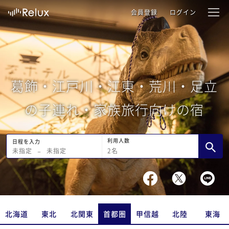
会員登録
ログイン
葛飾・江戸川・江東・荒川・足立
の子連れ・家族旅行向けの宿
利用人数
日程を入力
2
名
未指定
−
未指定
北海道
東北
北関東
首都圏
甲信越
北陸
東海