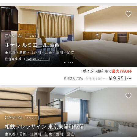
ビジネス
ホテル ルミエール 葛西
東京都 / 葛飾・江戸川・江東・荒川・足立
4.4
総合点
（
14
件のレビュー
）
1
2
3
4
5
ポイント即利用で
最大7％OFF
￥9,951〜
素泊まり
/
2名
￥10,700〜
ビジネス
相鉄フレッサイン 東京東陽町駅前
東京都 / 葛飾・江戸川・江東・荒川・足立