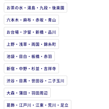
お茶の水・湯島・九段・後楽園
六本木・麻布・赤坂・青山
お台場・汐留・新橋・品川
上野・浅草・両国・錦糸町
池袋・目白・板橋・赤羽
新宿・中野・杉並・吉祥寺
渋谷・目黒・世田谷・二子玉川
大森・蒲田・羽田周辺
葛飾・江戸川・江東・荒川・足立