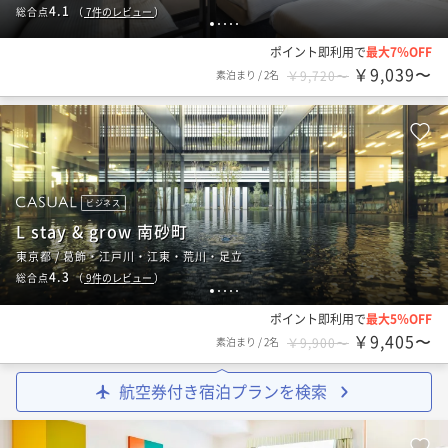
4.1
総合点
（
7
件のレビュー
）
1
2
3
4
5
ポイント即利用で
最大7％OFF
￥9,039〜
素泊まり
/
2名
￥9,720〜
ビジネス
L stay & grow 南砂町
東京都 / 葛飾・江戸川・江東・荒川・足立
4.3
総合点
（
9
件のレビュー
）
1
2
3
4
5
ポイント即利用で
最大5％OFF
￥9,405〜
素泊まり
/
2名
￥9,900〜
航空券付き宿泊プランを検索