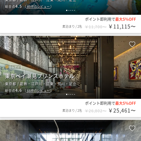
4.5
総合点
（
49
件のレビュー
）
1
2
3
4
5
ポイント即利用で
最大5％OFF
￥11,115〜
素泊まり
/
2名
￥11,700〜
シティ
東京ベイ潮見プリンスホテル
東京都 / 葛飾・江戸川・江東・荒川・足立
4.6
総合点
（
66
件のレビュー
）
1
2
3
4
5
ポイント即利用で
最大5％OFF
￥25,461〜
素泊まり
/
2名
￥26,802〜