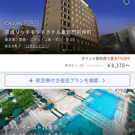
ビジネス
京成リッチモンドホテル東京門前仲町
東京都 / 葛飾・江戸川・江東・荒川・足立
4.7
総合点
（
21
件のレビュー
）
1
2
3
4
5
ポイント即利用で
最大7％OFF
￥8,370〜
素泊まり
/
2名
￥9,000〜
航空券付き宿泊プランを検索
シティ
ホテル イースト21東京
東京都 / 葛飾・江戸川・江東・荒川・足立