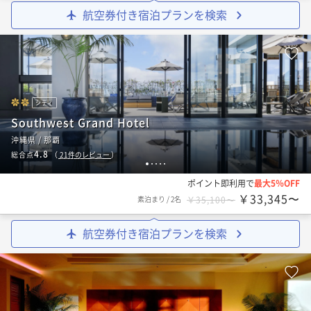
航空券付き宿泊プランを検索
シティ
Southwest Grand Hotel
沖縄県 / 那覇
4.8
総合点
（
21
件のレビュー
）
1
2
3
4
5
ポイント即利用で
最大5％OFF
￥33,345〜
素泊まり
/
2名
￥35,100〜
航空券付き宿泊プランを検索