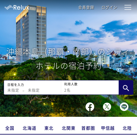
会員登録
ログイン
沖縄本島（那覇・南部）のシティ
ホテルの宿泊予約
利用人数
日程を入力
2
名
未指定
−
未指定
全国
北海道
東北
北関東
首都圏
甲信越
北陸