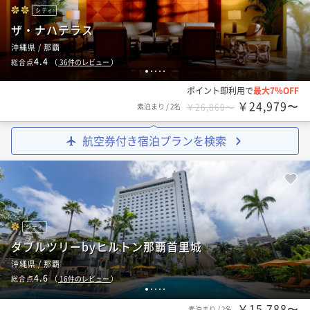
シティ
ザ・ナハテラス
沖縄県 / 那覇
4.4
総合点
（
36
件のレビュー
）
1
2
3
4
5
ポイント即利用で
最大7％OFF
￥24,979〜
素泊まり
/
2名
￥26,860〜
航空券付き宿泊プランを検索
シティ
ダブルツリーbyヒルトン那覇首里城
沖縄県 / 那覇
4.6
総合点
（
16
件のレビュー
）
1
2
3
4
5
￥15,788〜
素泊まり
/
2名