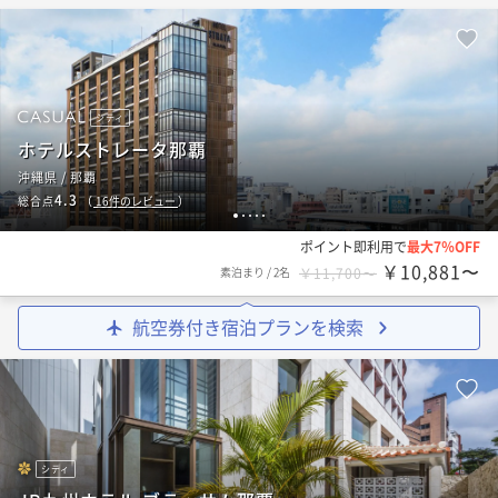
シティ
ホテルストレータ那覇
沖縄県 / 那覇
4.3
総合点
（
16
件のレビュー
）
1
2
3
4
5
ポイント即利用で
最大7％OFF
￥10,881〜
素泊まり
/
2名
￥11,700〜
航空券付き宿泊プランを検索
シティ