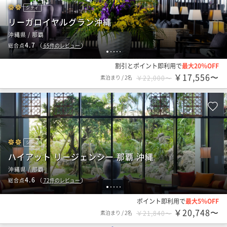
シティ
リーガロイヤルグラン沖縄
沖縄県 / 那覇
4.7
総合点
（
65
件のレビュー
）
1
2
3
4
5
割引とポイント即利用で
最大20％OFF
￥17,556〜
素泊まり
/
2名
￥22,000〜
シティ
ハイアット リージェンシー 那覇 沖縄
沖縄県 / 那覇
4.6
総合点
（
72
件のレビュー
）
1
2
3
4
5
ポイント即利用で
最大5％OFF
￥20,748〜
素泊まり
/
2名
￥21,840〜