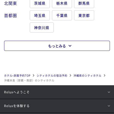
北関東
茨城県
栃木県
群馬県
首都圏
埼玉県
千葉県
東京都
神奈川県
もっとみる
ホテル•旅館予約TOP
シティホテルの宿泊予約
沖縄県のシティホテル
沖縄本島（那覇・南部）のシティホテル
Reluxへようこそ
Reluxを体験する