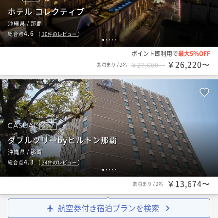
ホテル コレクティブ
沖縄県 / 那覇
4.6
総合点
（
10
件のレビュー
）
1
2
3
4
5
ポイント即利用で
最大5％OFF
￥26,220〜
素泊まり
/
2名
￥27,600〜
シティ
ダブルツリーbyヒルトン那覇
沖縄県 / 那覇
4.3
総合点
（
24
件のレビュー
）
1
2
3
4
5
￥13,674〜
素泊まり
/
2名
航空券付き宿泊プランを検索