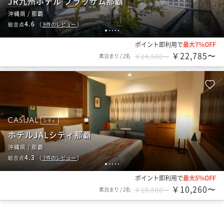
JR九州ホテル ブラッサム那覇
沖縄県 / 那覇
4.6
総合点
（
9
件のレビュー
）
1
2
3
4
5
ポイント即利用で
最大7％OFF
￥22,785〜
素泊まり
/
2名
￥24,500〜
シティ
ホテルJALシティ那覇
沖縄県 / 那覇
4.3
総合点
（
7
件のレビュー
）
1
2
3
4
5
ポイント即利用で
最大5％OFF
￥10,260〜
素泊まり
/
2名
￥10,800〜