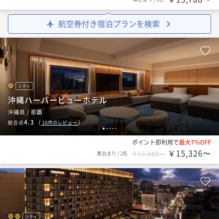
航空券付き宿泊プランを検索
シティ
沖縄ハーバービューホテル
沖縄県 / 那覇
4.3
総合点
（
16
件のレビュー
）
1
2
3
4
5
ポイント即利用で
最大7％OFF
￥15,326〜
素泊まり
/
2名
￥16,480〜
シティ