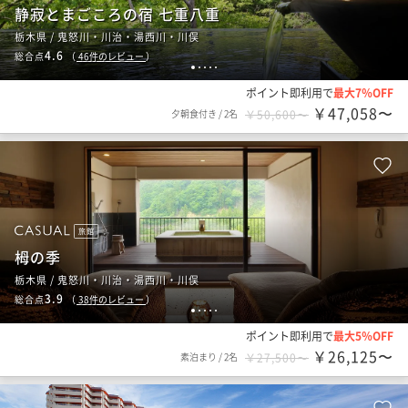
静寂とまごころの宿 七重八重
栃木県 / 鬼怒川・川治・湯西川・川俣
4.6
総合点
（
46
件のレビュー
）
1
2
3
4
5
ポイント即利用で
最大7％OFF
￥47,058〜
夕朝食付き
/
2名
￥50,600〜
旅館
栂の季
栃木県 / 鬼怒川・川治・湯西川・川俣
3.9
総合点
（
38
件のレビュー
）
1
2
3
4
5
ポイント即利用で
最大5％OFF
￥26,125〜
素泊まり
/
2名
￥27,500〜