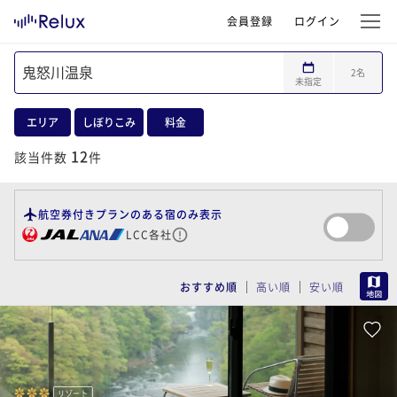
会員登録
ログイン
2
名
未指定
エリア
しぼりこみ
料金
12
該当件数
件
航空券付きプランのある宿のみ表示
LCC各社
MAP
おすすめ順
高い順
安い順
リゾート