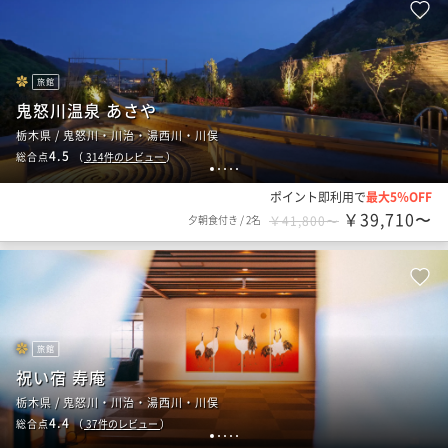
旅館
鬼怒川温泉 あさや
栃木県 / 鬼怒川・川治・湯西川・川俣
4.5
総合点
（
314
件のレビュー
）
1
2
3
4
5
ポイント即利用で
最大5％OFF
￥39,710〜
夕朝食付き
/
2名
￥41,800〜
旅館
祝い宿 寿庵
栃木県 / 鬼怒川・川治・湯西川・川俣
4.4
総合点
（
37
件のレビュー
）
1
2
3
4
5