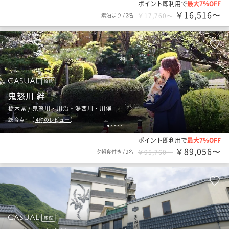
ポイント即利用で
最大7％OFF
￥16,516〜
素泊まり
/
2名
￥17,760〜
旅館
鬼怒川 絆
栃木県 / 鬼怒川・川治・湯西川・川俣
-
総合点
（
4
件のレビュー
）
1
2
3
4
5
ポイント即利用で
最大7％OFF
￥89,056〜
夕朝食付き
/
2名
￥95,760〜
旅館