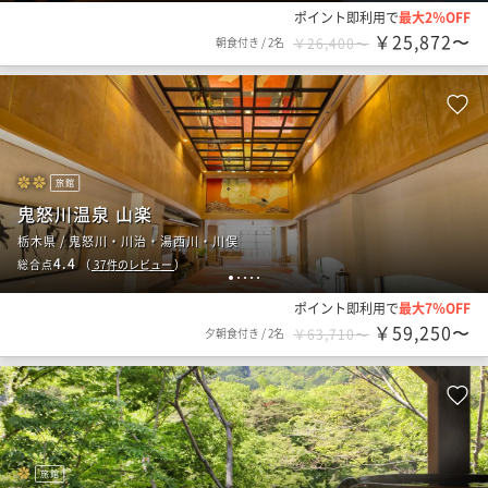
ポイント即利用で
最大2％OFF
￥25,872〜
朝食付き
/
2名
￥26,400〜
旅館
鬼怒川温泉 山楽
栃木県 / 鬼怒川・川治・湯西川・川俣
4.4
総合点
（
37
件のレビュー
）
1
2
3
4
5
ポイント即利用で
最大7％OFF
￥59,250〜
夕朝食付き
/
2名
￥63,710〜
旅館