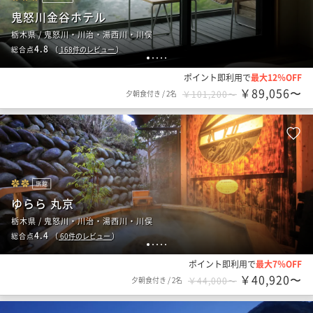
鬼怒川金谷ホテル
栃木県 / 鬼怒川・川治・湯西川・川俣
4.8
総合点
（
168
件のレビュー
）
1
2
3
4
5
ポイント即利用で
最大12％OFF
￥89,056〜
夕朝食付き
/
2名
￥101,200〜
旅館
ゆらら 丸京
栃木県 / 鬼怒川・川治・湯西川・川俣
4.4
総合点
（
60
件のレビュー
）
1
2
3
4
5
ポイント即利用で
最大7％OFF
￥40,920〜
夕朝食付き
/
2名
￥44,000〜