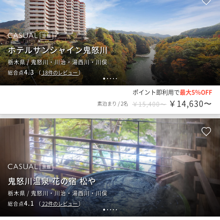
旅館
ホテルサンシャイン鬼怒川
栃木県 / 鬼怒川・川治・湯西川・川俣
4.3
総合点
（
18
件のレビュー
）
1
2
3
4
5
ポイント即利用で
最大5％OFF
￥14,630〜
素泊まり
/
2名
￥15,400〜
旅館
鬼怒川温泉 花の宿 松や
栃木県 / 鬼怒川・川治・湯西川・川俣
4.1
総合点
（
22
件のレビュー
）
1
2
3
4
5