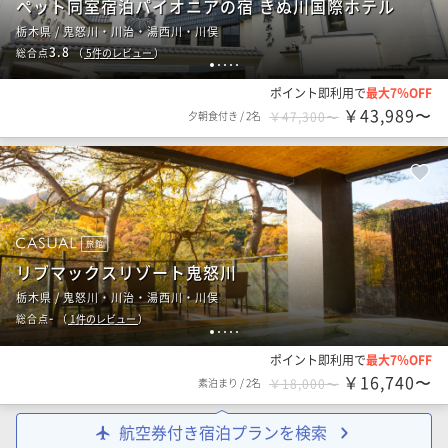
ペット同室宿泊パイオニアの宿 きぬ川国際ホテル
栃木県 / 鬼怒川・川治・湯西川・川俣
3.8
総合点
（
5
件のレビュー
）
1
2
3
4
5
ポイント即利用で
最大7％OFF
￥43,989〜
夕朝食付き
/
2名
￥47,300〜
旅館
リブマックスリゾート鬼怒川
栃木県 / 鬼怒川・川治・湯西川・川俣
-
総合点
（
1
件のレビュー
）
1
2
3
4
5
ポイント即利用で
最大7％OFF
￥16,740〜
素泊まり
/
2名
￥18,000〜
航空券付き宿泊プランを検索