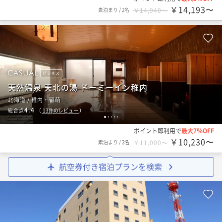
￥14,193〜
素泊まり
/
2名
￥14,940〜
ビジネス
天然温泉 天北の湯 ドーミーイン稚内
北海道 / 稚内・留萌
4.4
総合点
（
13
件のレビュー
）
1
2
3
4
5
ポイント即利用で
最大7％OFF
￥10,230〜
素泊まり
/
2名
￥11,000〜
航空券付き宿泊プランを検索