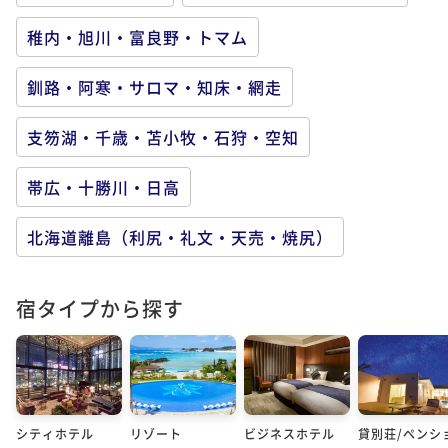
稚内・旭川・富良野・トマム
釧路・阿寒・サロマ・知床・網走
支笏湖・千歳・苫小牧・石狩・空知
帯広・十勝川・日高
北海道離島（利尻・礼文・天売・焼尻）
宿タイプから探す
シティホテル
リゾート
ビジネスホテル
貸別荘/ペンシ