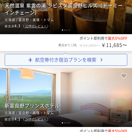
天然温泉 紫雲の湯 ラビスタ富良野ヒルズ（ドーミー
インチェーン）
北海道 / 富良野・美瑛・トマム
4.3
総合点
（
22
件のレビュー
）
1
2
3
4
5
ポイント即利用で
最大5％OFF
￥11,685〜
素泊まり
/
2名
￥12,300〜
航空券付き宿泊プランを検索
リゾート
新富良野プリンスホテル
北海道 / 富良野・美瑛・トマム
4.1
総合点
（
24
件のレビュー
）
1
2
3
4
5
ポイント即利用で
最大5％OFF