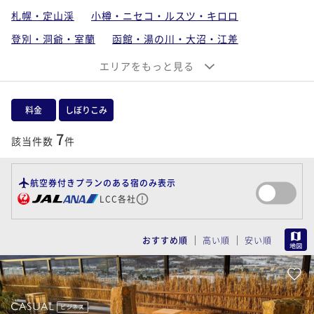
札幌・定山渓
小樽・ニセコ・ルスツ・キロロ
登別・洞爺・室蘭
函館・湯の川・大沼・江差
稚内・旭川・富良野・トマム
エリアをもっと見る
釧路・阿寒・サロマ・知床・網走
支笏湖・千歳・苫小牧・石狩・空知
料金
しぼりこみ
帯広・十勝川・日高
7
該当件数
件
北海道離島（利尻・礼文・天売・焼尻）
航空券付きプランのある宿のみ表示
LCC各社
MAP
おすすめ順
高い順
安い順
ビジネス