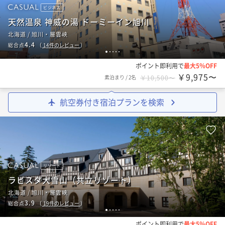
ビジネス
天然温泉 神威の湯 ドーミーイン旭川
北海道 / 旭川・層雲峡
4.4
総合点
（
14
件のレビュー
）
1
2
3
4
5
ポイント即利用で
最大5％OFF
￥9,975〜
素泊まり
/
2名
￥10,500〜
航空券付き宿泊プランを検索
リゾート
ラビスタ大雪山（共立リゾート）
北海道 / 旭川・層雲峡
3.9
総合点
（
19
件のレビュー
）
1
2
3
4
5
ポイント即利用で
最大5％OFF