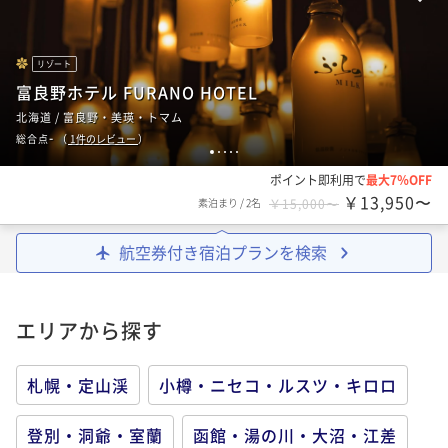
リゾート
富良野ホテル FURANO HOTEL
北海道 / 富良野・美瑛・トマム
-
総合点
（
1
件のレビュー
）
1
2
3
4
5
ポイント即利用で
最大7％OFF
￥13,950〜
素泊まり
/
2名
￥15,000〜
航空券付き宿泊プランを検索
エリアから探す
札幌・定山渓
小樽・ニセコ・ルスツ・キロロ
登別・洞爺・室蘭
函館・湯の川・大沼・江差