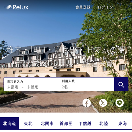
会員登録
ログイン
稚内・旭川・富良野・トマムの温
泉があるホテル・旅館一覧
利用人数
日程を入力
2
名
未指定
−
未指定
北海道
東北
北関東
首都圏
甲信越
北陸
東海