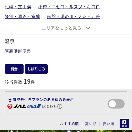
札幌・定山渓
小樽・ニセコ・ルスツ・キロロ
登別・洞爺・室蘭
函館・湯の川・大沼・江差
稚内・旭川・富良野・トマム
エリアをもっと見る
釧路・阿寒・サロマ・知床・網走
温泉
支笏湖・千歳・苫小牧・石狩・空知
阿寒湖畔温泉
帯広・十勝川・日高
北海道離島（利尻・礼文・天売・焼尻）
料金
しぼりこみ
19
該当件数
件
航空券付きプランのある宿のみ表示
LCC各社
MAP
おすすめ順
高い順
安い順