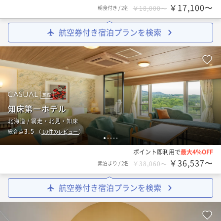
￥17,100〜
朝食付き
/
2名
￥18,000〜
航空券付き宿泊プランを検索
旅館
知床第一ホテル
北海道 / 網走・北見・知床
3.5
総合点
（
10
件のレビュー
）
1
2
3
4
5
ポイント即利用で
最大4％OFF
￥36,537〜
素泊まり
/
2名
￥38,060〜
航空券付き宿泊プランを検索