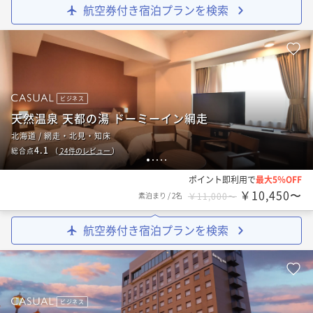
航空券付き宿泊プランを検索
ビジネス
天然温泉 天都の湯 ドーミーイン網走
北海道 / 網走・北見・知床
4.1
総合点
（
24
件のレビュー
）
1
2
3
4
5
ポイント即利用で
最大5％OFF
￥10,450〜
素泊まり
/
2名
￥11,000〜
航空券付き宿泊プランを検索
ビジネス