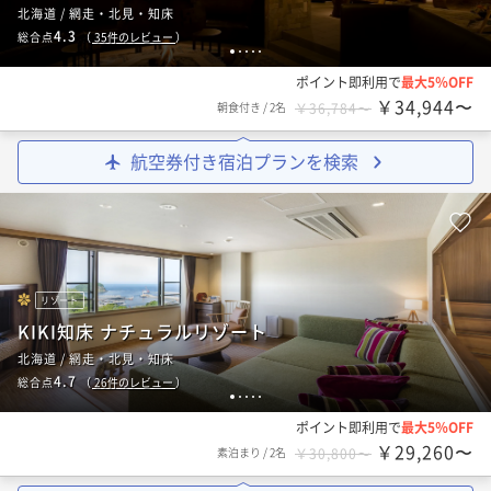
北海道 / 網走・北見・知床
4.3
総合点
（
35
件のレビュー
）
1
2
3
4
5
ポイント即利用で
最大5％OFF
￥34,944〜
朝食付き
/
2名
￥36,784〜
航空券付き宿泊プランを検索
リゾート
KIKI知床 ナチュラルリゾート
北海道 / 網走・北見・知床
4.7
総合点
（
26
件のレビュー
）
1
2
3
4
5
ポイント即利用で
最大5％OFF
￥29,260〜
素泊まり
/
2名
￥30,800〜