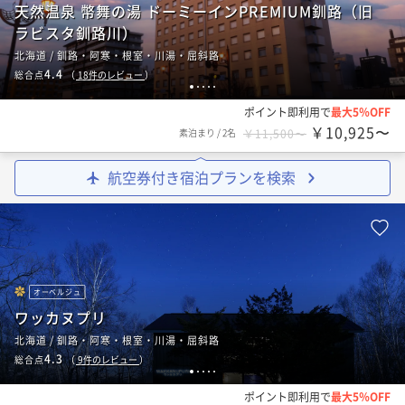
天然温泉 幣舞の湯 ドーミーインPREMIUM釧路（旧
ラビスタ釧路川）
北海道 / 釧路・阿寒・根室・川湯・屈斜路
4.4
総合点
（
18
件のレビュー
）
1
2
3
4
5
ポイント即利用で
最大5％OFF
￥10,925〜
素泊まり
/
2名
￥11,500〜
航空券付き宿泊プランを検索
オーベルジュ
ワッカヌプリ
北海道 / 釧路・阿寒・根室・川湯・屈斜路
4.3
総合点
（
9
件のレビュー
）
1
2
3
4
5
ポイント即利用で
最大5％OFF