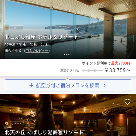
リゾート
北こぶし知床 ホテル＆リゾート
北海道 / 網走・北見・知床
4.3
総合点
（
78
件のレビュー
）
1
2
3
4
5
ポイント即利用で
最大7％OFF
￥33,759〜
素泊まり
/
2名
￥36,300〜
航空券付き宿泊プランを検索
リゾート
北天の丘 あばしり湖鶴雅リゾート