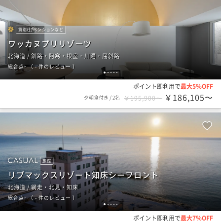
貸別荘/ペンションなど
ワッカヌプリリゾーツ
北海道 / 釧路・阿寒・根室・川湯・屈斜路
-
総合点
（
- 件のレビュー
）
1
2
3
4
5
ポイント即利用で
最大5％OFF
￥186,105〜
夕朝食付き
/
2名
￥195,900〜
旅館
リブマックスリゾート知床シーフロント
北海道 / 網走・北見・知床
-
総合点
（
- 件のレビュー
）
1
2
3
4
5
ポイント即利用で
最大7％OFF