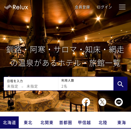
会員登録
ログイン
釧路・阿寒・サロマ・知床・網走
の温泉があるホテル・旅館一覧
利用人数
日程を入力
2
名
未指定
−
未指定
北海道
東北
北関東
首都圏
甲信越
北陸
東海