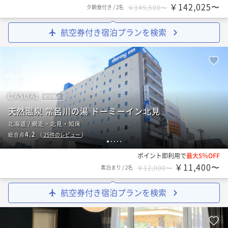
￥142,025〜
夕朝食付き
/
2名
￥149,500〜
航空券付き宿泊プランを検索
ビジネス
天然温泉 常呂川の湯 ドーミーイン北見
北海道 / 網走・北見・知床
4.2
総合点
（
25
件のレビュー
）
1
2
3
4
5
ポイント即利用で
最大5％OFF
￥11,400〜
素泊まり
/
2名
￥12,000〜
航空券付き宿泊プランを検索