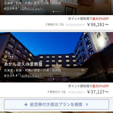
北海道 / 釧路・阿寒・根室・川湯・屈斜路
4.6
総合点
（
52
件のレビュー
）
1
2
3
4
5
ポイント即利用で
最大5％OFF
￥98,281〜
夕朝食付き
/
2名
￥103,454〜
旅館
あかん遊久の里鶴雅
北海道 / 釧路・阿寒・根室・川湯・屈斜路
4.4
総合点
（
61
件のレビュー
）
1
2
3
4
5
ポイント即利用で
最大5％OFF
￥37,127〜
夕朝食付き
/
2名
￥39,082〜
航空券付き宿泊プランを検索