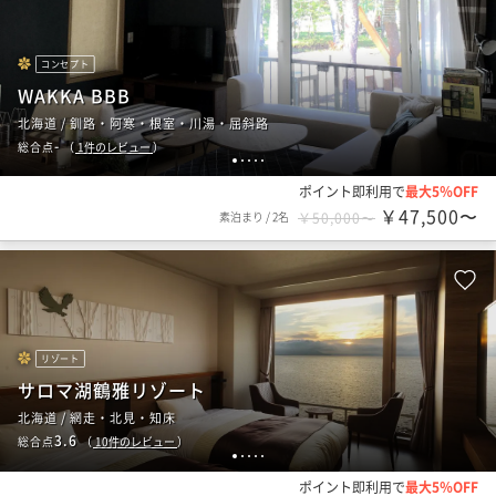
コンセプト
WAKKA BBB
北海道 / 釧路・阿寒・根室・川湯・屈斜路
-
総合点
（
1
件のレビュー
）
1
2
3
4
5
ポイント即利用で
最大5％OFF
￥47,500〜
素泊まり
/
2名
￥50,000〜
リゾート
サロマ湖鶴雅リゾート
北海道 / 網走・北見・知床
3.6
総合点
（
10
件のレビュー
）
1
2
3
4
5
ポイント即利用で
最大5％OFF