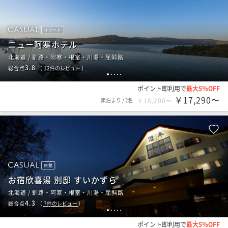
リゾート
ニュー阿寒ホテル
北海道 / 釧路・阿寒・根室・川湯・屈斜路
3.8
総合点
（
12
件のレビュー
）
1
2
3
4
5
ポイント即利用で
最大5％OFF
￥17,290〜
素泊まり
/
2名
￥18,200〜
旅館
お宿欣喜湯 別邸 すいかずら
北海道 / 釧路・阿寒・根室・川湯・屈斜路
4.3
総合点
（
7
件のレビュー
）
1
2
3
4
5
ポイント即利用で
最大5％OFF