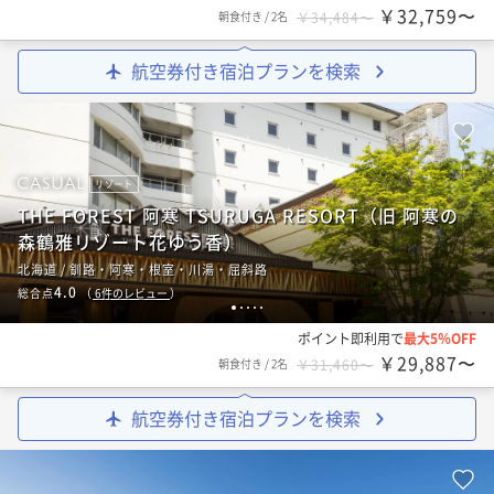
￥32,759〜
朝食付き
/
2名
￥34,484〜
航空券付き宿泊プランを検索
リゾート
THE FOREST 阿寒 TSURUGA RESORT（旧 阿寒の
森鶴雅リゾート花ゆう香）
北海道 / 釧路・阿寒・根室・川湯・屈斜路
4.0
総合点
（
6
件のレビュー
）
1
2
3
4
5
ポイント即利用で
最大5％OFF
￥29,887〜
朝食付き
/
2名
￥31,460〜
航空券付き宿泊プランを検索