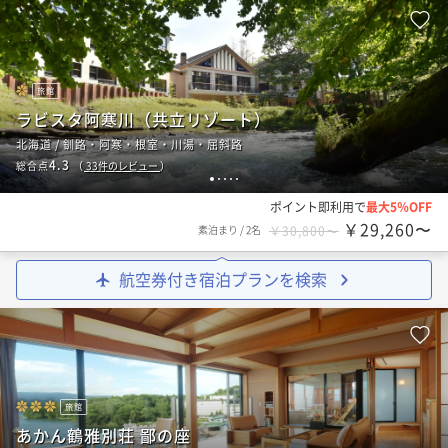
旅館
ラビスタ阿寒川（共立リゾート）
北海道 / 釧路・阿寒・根室・川湯・屈斜路
4.3
総合点
（
33
件のレビュー
）
1
2
3
4
5
ポイント即利用で
最大5％OFF
￥29,260〜
素泊まり
/
2名
￥30,800〜
航空券付き宿泊プランを検索
旅館
あかん鶴雅別荘 鄙の座