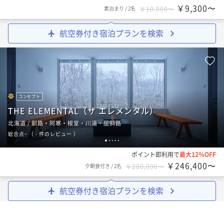
￥9,300〜
素泊まり
/
2名
￥10,000〜
航空券付き宿泊プランを検索
コンセプト
THE ELEMENTAL（ザ エレメンタル）
北海道 / 釧路・阿寒・根室・川湯・屈斜路
-
総合点
（
- 件のレビュー
）
1
2
3
4
5
ポイント即利用で
最大12％OFF
￥246,400〜
夕朝食付き
/
2名
￥280,000〜
航空券付き宿泊プランを検索