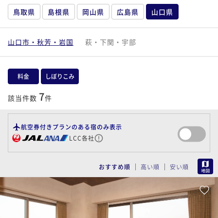
鳥取県
島根県
岡山県
広島県
山口県
山口市・秋芳・岩国
萩・下関・宇部
料金
しぼりこみ
7
該当件数
件
航空券付きプランのある宿のみ表示
LCC各社
MAP
おすすめ順
高い順
安い順