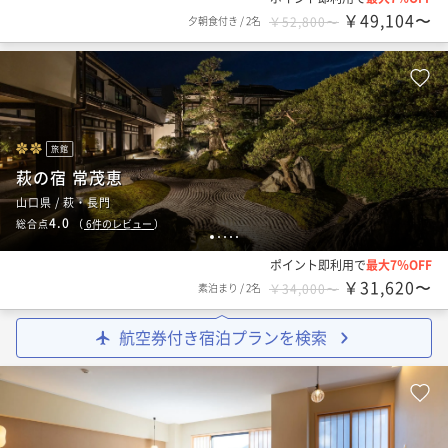
￥49,104〜
夕朝食付き
/
2名
￥52,800〜
旅館
萩の宿 常茂恵
山口県 / 萩・長門
4.0
総合点
（
6
件のレビュー
）
1
2
3
4
5
ポイント即利用で
最大7％OFF
￥31,620〜
素泊まり
/
2名
￥34,000〜
航空券付き宿泊プランを検索