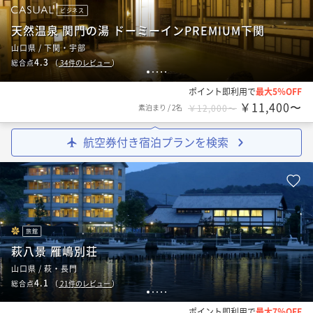
ビジネス
天然温泉 関門の湯 ドーミーインPREMIUM下関
山口県 / 下関・宇部
4.3
総合点
（
34
件のレビュー
）
1
2
3
4
5
ポイント即利用で
最大5％OFF
￥11,400〜
素泊まり
/
2名
￥12,000〜
航空券付き宿泊プランを検索
旅館
萩八景 雁嶋別荘
山口県 / 萩・長門
4.1
総合点
（
21
件のレビュー
）
1
2
3
4
5
ポイント即利用で
最大7％OFF