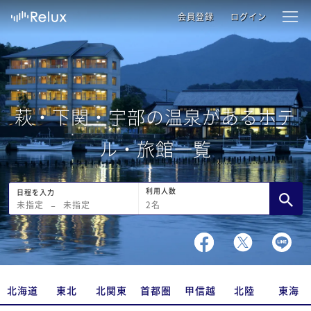
会員登録
ログイン
萩・下関・宇部の温泉があるホテ
ル・旅館一覧
利用人数
日程を入力
2
名
未指定
−
未指定
北海道
東北
北関東
首都圏
甲信越
北陸
東海