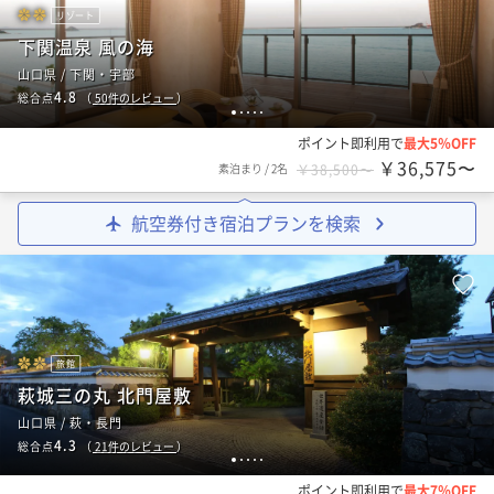
リゾート
下関温泉 風の海
山口県 / 下関・宇部
4.8
総合点
（
50
件のレビュー
）
1
2
3
4
5
ポイント即利用で
最大5％OFF
￥36,575〜
素泊まり
/
2名
￥38,500〜
航空券付き宿泊プランを検索
旅館
萩城三の丸 北門屋敷
山口県 / 萩・長門
4.3
総合点
（
21
件のレビュー
）
1
2
3
4
5
ポイント即利用で
最大7％OFF