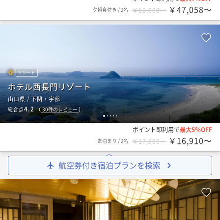
￥47,058〜
夕朝食付き
/
2名
￥50,600〜
リゾート
ホテル西長門リゾート
山口県 / 下関・宇部
4.2
総合点
（
30
件のレビュー
）
1
2
3
4
5
ポイント即利用で
最大5％OFF
￥16,910〜
素泊まり
/
2名
￥17,800〜
航空券付き宿泊プランを検索