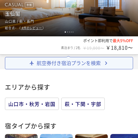
旅館
玉仙閣
山口県 / 萩・長門
-
総合点
（
4
件のレビュー
）
1
2
3
4
5
ポイント即利用で
最大5％OFF
￥18,810〜
素泊まり
/
2名
￥19,800〜
航空券付き宿泊プランを検索
エリアから探す
山口市・秋芳・岩国
萩・下関・宇部
宿タイプから探す