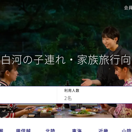
会
・白河の子連れ・家族旅行向
利用人数
2
名
圏
甲信越
北陸
東海
近畿
山陰