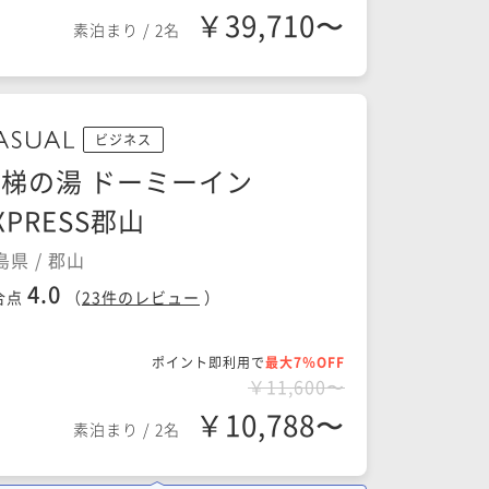
￥39,710〜
素泊まり
/
2名
ビジネス
梯の湯 ドーミーイン
XPRESS郡山
島県 / 郡山
4.0
合点
（
23
件のレビュー
）
ポイント即利用で
最大7％OFF
￥11,600〜
￥10,788〜
素泊まり
/
2名