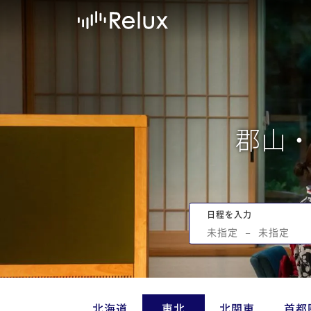
郡山
日程を入力
未指定
−
未指定
北海道
東北
北関東
首都