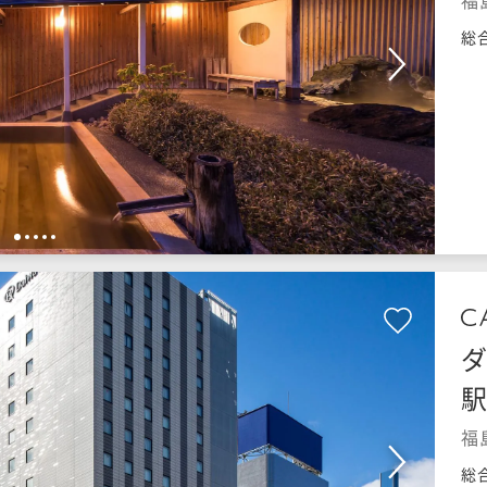
福
総
1
2
3
4
5
福
総