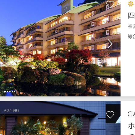
四
福
総
1
2
3
4
5