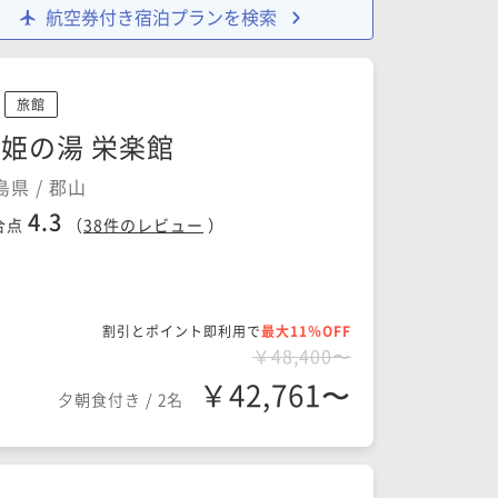
航空券付き宿泊プランを検索
旅館
姫の湯 栄楽館
島県 / 郡山
4.3
合点
（
38
件のレビュー
）
割引とポイント即利用で
最大11％OFF
￥48,400〜
￥42,761〜
夕朝食付き
/
2名