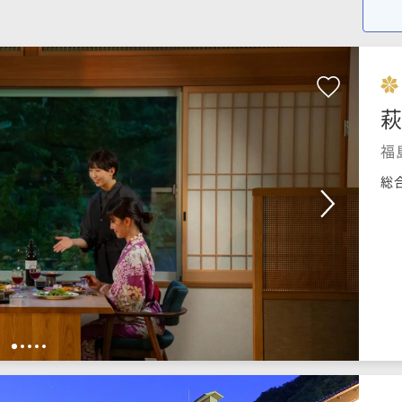
萩
福
総
1
2
3
4
5