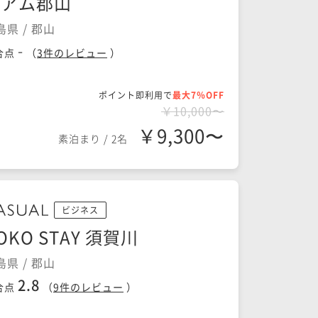
ミアム郡山
島県 / 郡山
-
合点
（
3
件のレビュー
）
ポイント即利用で
最大7％OFF
￥10,000〜
￥9,300〜
素泊まり
/
2名
ビジネス
OKO STAY 須賀川
島県 / 郡山
2.8
合点
（
9
件のレビュー
）