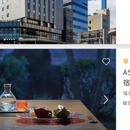
1
2
3
4
5
A
宿
福
総