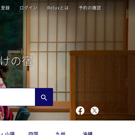
員登録
ログイン
Reluxとは
予約の確認
けの宿
・山陽
四国
九州
沖縄