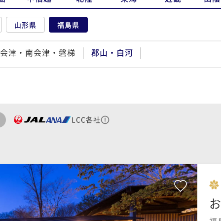
山形県
福島県
会津・南会津・磐梯
郡山・白河
LCC各社
お