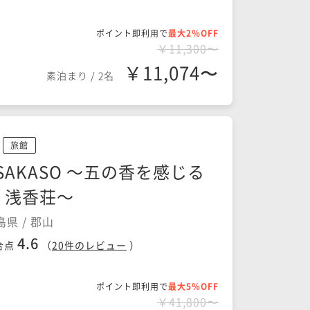
ポイント即利用で
最大2％OFF
￥11,300〜
￥11,074〜
素泊まり
/
2名
旅館
SAKASO ～五の香を感じる
 浅香荘～
島県 / 郡山
4.6
合点
（
20
件のレビュー
）
ポイント即利用で
最大5％OFF
￥41,800〜