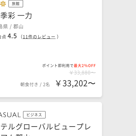
旅館
季彩 一力
島県 / 郡山
4.5
合点
（
11
件のレビュー
）
ポイント即利用で
最大2％OFF
￥33,880〜
￥33,202〜
朝食付き
/
2名
ビジネス
ホテルグローバルビュープレ