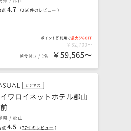
島県 / 郡山
4.7
合点
（
266
件のレビュー
）
ポイント即利用で
最大5％OFF
￥62,700〜
￥59,565〜
朝食付き
/
2名
ビジネス
ダイワロイネットホテル郡山
駅前
島県 / 郡山
4.5
合点
（
77
件のレビュー
）