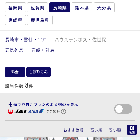
福岡県
佐賀県
長崎県
熊本県
大分県
宮崎県
鹿児島県
長崎市・雲仙・平戸
ハウステンボス・佐世保
五島列島
壱岐・対馬
料金
しぼりこみ
8
該当件数
件
航空券付きプランのある宿のみ表示
LCC各社
MAP
おすすめ順
高い順
安い順