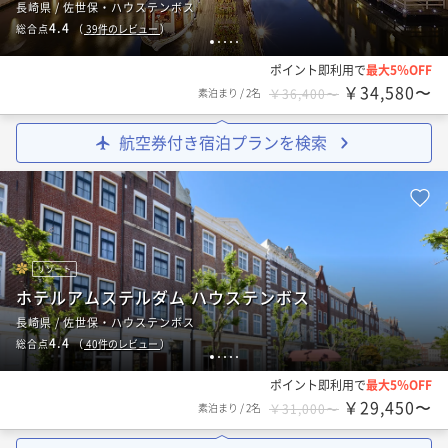
長崎県 / 佐世保・ハウステンボス
4.4
総合点
（
39
件のレビュー
）
1
2
3
4
5
ポイント即利用で
最大5％OFF
￥34,580〜
素泊まり
/
2名
￥36,400〜
航空券付き宿泊プランを検索
リゾート
ホテルアムステルダム ハウステンボス
長崎県 / 佐世保・ハウステンボス
4.4
総合点
（
40
件のレビュー
）
1
2
3
4
5
ポイント即利用で
最大5％OFF
￥29,450〜
素泊まり
/
2名
￥31,000〜