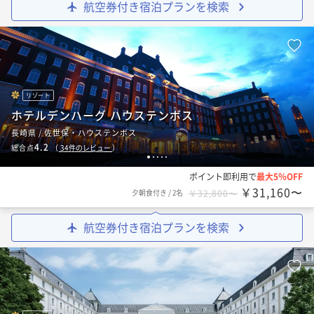
航空券付き宿泊プランを検索
リゾート
ホテルデンハーグ ハウステンボス
長崎県 / 佐世保・ハウステンボス
4.2
総合点
（
34
件のレビュー
）
1
2
3
4
5
ポイント即利用で
最大5％OFF
￥31,160〜
夕朝食付き
/
2名
￥32,800〜
航空券付き宿泊プランを検索