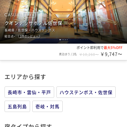
ビジネス
クインテッサホテル佐世保
長崎県 / 佐世保・ハウステンボス
-
総合点
（
3
件のレビュー
）
1
2
3
4
5
ポイント即利用で
最大5％OFF
￥9,747〜
素泊まり
/
2名
￥10,260〜
エリアから探す
長崎市・雲仙・平戸
ハウステンボス・佐世保
五島列島
壱岐・対馬
宿タイプから探す