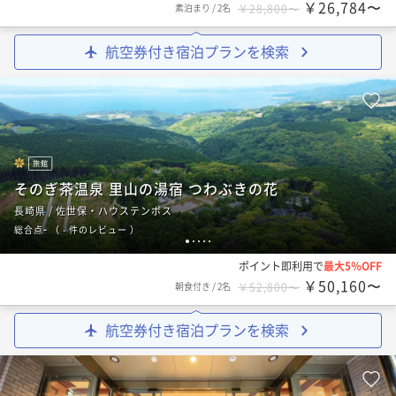
￥26,784〜
素泊まり
/
2名
￥28,800〜
航空券付き宿泊プランを検索
旅館
そのぎ茶温泉 里山の湯宿 つわぶきの花
長崎県 / 佐世保・ハウステンボス
-
総合点
（
- 件のレビュー
）
1
2
3
4
5
ポイント即利用で
最大5％OFF
￥50,160〜
朝食付き
/
2名
￥52,800〜
航空券付き宿泊プランを検索