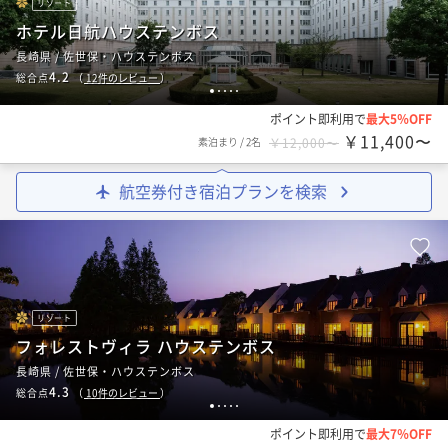
リゾート
ホテル日航ハウステンボス
長崎県 / 佐世保・ハウステンボス
4.2
総合点
（
12
件のレビュー
）
1
2
3
4
5
ポイント即利用で
最大5％OFF
￥11,400〜
素泊まり
/
2名
￥12,000〜
航空券付き宿泊プランを検索
リゾート
フォレストヴィラ ハウステンボス
長崎県 / 佐世保・ハウステンボス
4.3
総合点
（
10
件のレビュー
）
1
2
3
4
5
ポイント即利用で
最大7％OFF