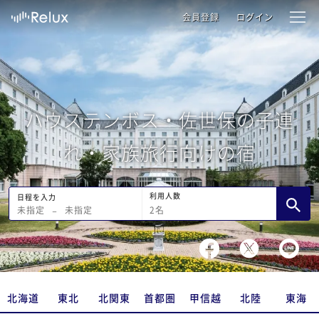
会員登録
ログイン
ハウステンボス・佐世保の子連
れ・家族旅行向けの宿
利用人数
日程を入力
2
名
未指定
−
未指定
北海道
東北
北関東
首都圏
甲信越
北陸
東海