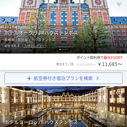
リゾート
ホテルオークラJRハウステンボス
長崎県 / 佐世保・ハウステンボス
4.6
総合点
（
72
件のレビュー
）
1
2
3
4
5
ポイント即利用で
最大5％OFF
￥11,685〜
素泊まり
/
2名
￥12,300〜
航空券付き宿泊プランを検索
リゾート
ホテルヨーロッパ ハウステンボス